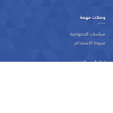
وصلات مهمة
سياسات الخصوصية
شروط الاستخدام
تواصل معنا
ص. ب: 74 الخوير – مسقط- 133 مسقط
24114008
info@utas.edu.om