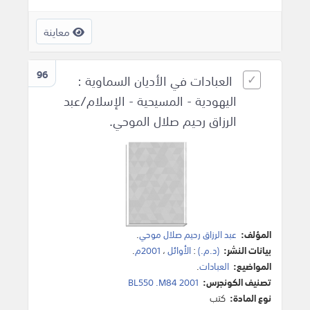
معاينة
96
العبادات في الأديان السماوية :
اليهودية - المسيحية - الإسلام/عبد
الرزاق رحيم صلال الموحي.
المؤلف:
عبد الرزاق رحيم صلال موحي
.
بيانات النشر:
(د.م.)
:
الأوائل
،
2001م
.
المواضيع:
العبادات
.
تصنيف الكونجرس:
BL550 .M84 2001
نوع المادة:
كتب