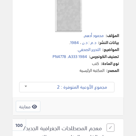
المؤلف:
محمود أدهم
.
بيانات النشر:
د.م
:
د.ن
،
1984
.
المواضيع:
التحرير الصحفي
.
تصنيف الكونجرس:
PN4778 .A333 1984
نوع المادة:
كتب
المصدر:
المكتبة الرئيسية
مجموع الأوعية المتوفرة : 2
معاينة
100
معجم المصطلحات الجغرافية الجديد/