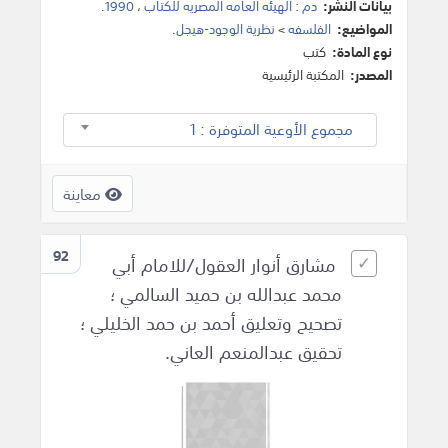
بيانات النشر:
دم
:
الهيئه العامه المصريه للكتاب
،
1990
.
المواضيع:
الفلسفه
>
نظرية الوجود-هيجل
.
نوع المادة:
كتب
المصدر:
المكتبة الرئيسية
مجموع الأوعية المتوفرة : 1
معاينة
92
مشارق أنوار العقول/للامام أبي
محمد عبدالله بن حميد السالمي ؛
تصحيح وتعليق أحمد بن حمد الخليلي ؛
تحقيق عبدالمنعم العاني.