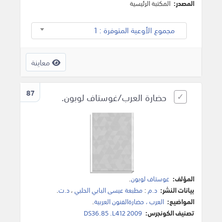
المصدر:
المكتبة الرئيسية
مجموع الأوعية المتوفرة : 1
معاينة
87
حضارة العرب/غوستاف لوبون.
المؤلف:
غوستاف لوبون
.
بيانات النشر:
د.م
:
مطبعة عيسى البابي الحلبي
،
د.ت
.
المواضيع:
العرب ، حضارةالفنون العربية
.
تصنيف الكونجرس:
DS36.85 .L412 2009