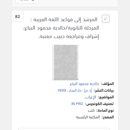
82
المرشد إلى قواعد اللغة العربية :
المرحلة الثانوية/خالدية محمود البياع؛
إشراف ومراجعة حبيب مغنية.
المؤلف:
خالدية محمود البياع
.
بيانات النشر:
[د.م]
:
دار البحار
،
1999
.
المواضيع:
الإعراب
.
تصنيف الكونجرس:
IN PRO
نوع المادة:
كتب
المصدر:
المكتبة الرئيسية