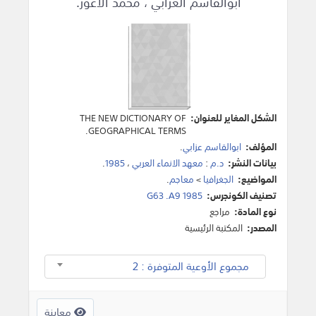
ابوالقاسم العزابي ، محمد الاعور.
الشكل المغاير للعنوان:
THE NEW DICTIONARY OF
GEOGRAPHICAL TERMS.
المؤلف:
ابوالقاسم عزابي
.
بيانات النشر:
د.م
:
معهد الانماء العربي
،
1985
.
المواضيع:
الجغرافيا
>
معاجم
.
تصنيف الكونجرس:
G63 .A9 1985
نوع المادة:
مراجع
المصدر:
المكتبة الرئيسية
مجموع الأوعية المتوفرة : 2
معاينة