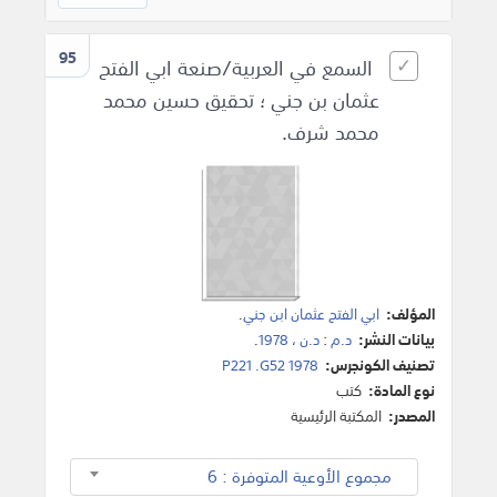
95
السمع في العربية/صنعة ابي الفتح
عثمان بن جني ؛ تحقيق حسين محمد
محمد شرف.
المؤلف:
ابي الفتح عثمان ابن جني
.
بيانات النشر:
د.م
:
د.ن
،
1978
.
تصنيف الكونجرس:
P221 .G52 1978
نوع المادة:
كتب
المصدر:
المكتبة الرئيسية
مجموع الأوعية المتوفرة : 6