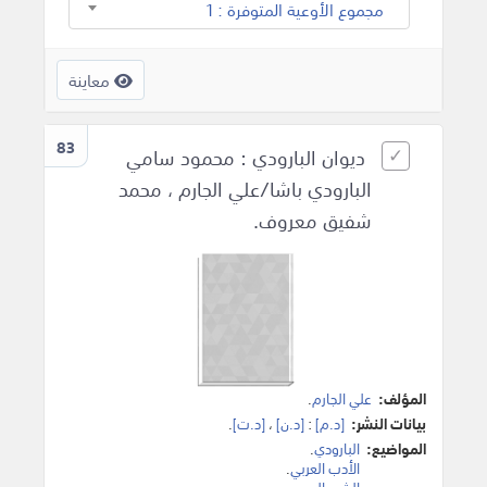
مجموع الأوعية المتوفرة : 1
معاينة
83
ديوان البارودي : محمود سامي
البارودي باشا/علي الجارم ، محمد
شفيق معروف.
المؤلف:
علي الجارم
.
بيانات النشر:
[د.م]
:
[د.ن]
،
[د.ت]
.
المواضيع:
البارودي
.
الأدب العربي
.