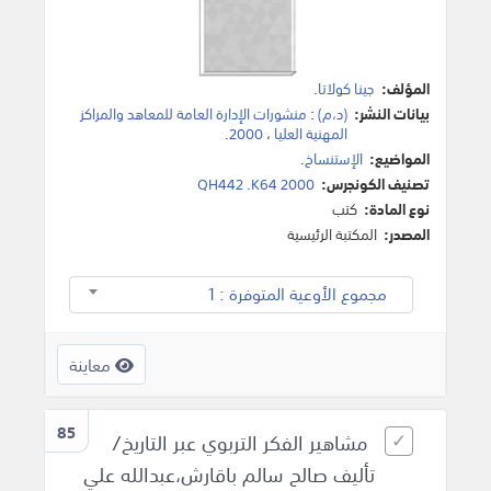
المؤلف:
جينا كولاتا
.
بيانات النشر:
(د،م)
:
منشورات الإدارة العامة للمعاهد والمراكز
المهنية العليا
،
2000
.
المواضيع:
الإستنساخ
.
تصنيف الكونجرس:
QH442 .K64 2000
نوع المادة:
كتب
المصدر:
المكتبة الرئيسية
مجموع الأوعية المتوفرة : 1
معاينة
85
مشاهير الفكر التربوي عبر التاريخ/
تأليف صالح سالم باقارش،عبدالله علي