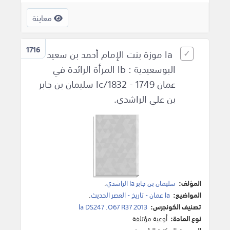
معاينة
1716
la موزة بنت الإمام أحمد بن سعيد
البوسعيدية : lb المرأة الرائدة في
عمان 1749 - 1832/lc سليمان بن جابر
بن علي الراشدي.
المؤلف:
سليمان بن جابر la الراشدي
.
المواضيع:
la عمان - تاريخ - العصر الحديث
.
تصنيف الكونجرس:
la DS247 .O67 R37 2013
نوع المادة:
أوعية مؤتلفة