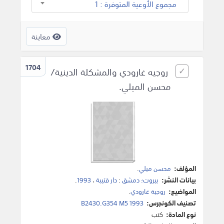
مجموع الأوعية المتوفرة : 1
معاينة
1704
روجيه غارودي والمشكلة الدينية/
محسن الميلي.
المؤلف:
محسن ميلي
.
بيانات النشر:
بيروت؛ دمشق
:
دار قتيبة
،
1993
.
المواضيع:
روجية غارودي
.
تصنيف الكونجرس:
B2430.G354 M5 1993
نوع المادة:
كتب