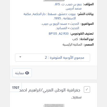
المؤلف:
ربيع بن حبيب
,
ت. 815
.
محمد أدريس
.
بيانات النشر:
بيروت :دمشق
،
مسقط
:
دار الحكمة
,
مكتبة
الاستقامة
،
1995
.
المواضيع:
الحديث
>
مسند الربيع بن حبيب
.
الحديث
>
المسانيد
.
تصنيف الكونجرس:
BP135 .A2 R33
نوع المادة:
كتب
المصدر:
المكتبة الرئيسية
مجموع الأوعية المتوفرة : 2
معاينة
1707
جغرافية الوطن العربي/ابراهيم احمد
سعيد.