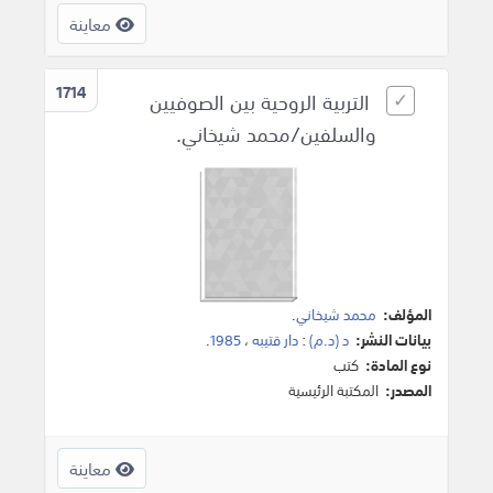
معاينة
1714
التربية الروحية بين الصوفيين
والسلفين/محمد شيخاني.
المؤلف:
محمد شيخاني
.
بيانات النشر:
د (د.م)
:
دار قتيبه
،
1985
.
نوع المادة:
كتب
المصدر:
المكتبة الرئيسية
معاينة