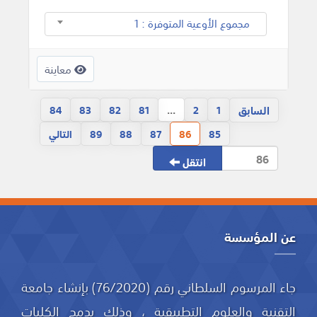
مجموع الأوعية المتوفرة : 1
معاينة
السابق
84
83
82
81
...
2
1
85
86
87
88
89
التالي
انتقل
عن المؤسسة
جاء المرسوم السلطاني رقم (76/2020) بإنشاء جامعة
التقنية والعلوم التطبيقية ، وذلك بدمج الكليات