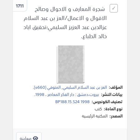
1711
شجرة المعارف و الاحوال وصالح
الاقوال و الاعمال/العز بن عبد السلام
عزالدين عبد العزيز السليمي؛تحقيق اياد
خالد الطباع.
المؤلف:
العز بن عبد السلام السليمي
,
المتوفي (660ه)
.
بيانات النشر:
بيروت،دمشق
:
دار الفكر المعاصر
،
1998
.
تصنيف الكونجرس:
BP188.15.S24 1998
نوع المادة:
كتب
المصدر:
المكتبة الرئيسية
معاينة