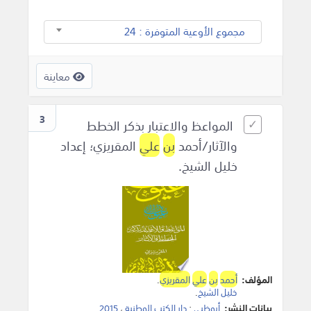
مجموع الأوعية المتوفرة : 24
معاينة
3
المواعظ والاعتبار بذكر الخطط
والآثار/أحمد
بن
علي
المقريزي؛ إعداد
خليل الشيخ.
المؤلف:
أحمد
بن
علي
المقريزي
.
خليل الشيخ
.
بيانات النشر:
أبوظبي
:
دار الكتب الوطنية
،
2015
.