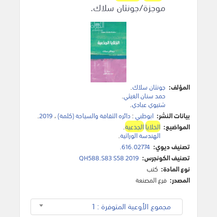
موجزة/جونثان سلاك.
المؤلف:
جونثان سلاك
.
حمد سنان الغيثي
.
شتيوي عبادي
.
بيانات النشر:
ابوظبي
:
دائره الثقافة والسياحة (كلمة)
،
2019
.
المواضيع:
الخلايا
الجذعية
.
الهندسة الوراثية
.
تصنيف ديوي:
616.02774.
تصنيف الكونجرس:
QH588.S83 S58 2019
نوع المادة:
كتب
المصدر:
فرع المصنعة
مجموع الأوعية المتوفرة : 1