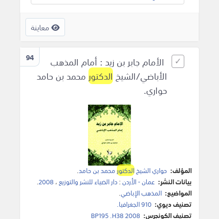
معاينة
94
الأمام جابر بن زيد : أمام المذهب
الأباضي/الشيخ
الدكتور
محمد بن حامد
حواري.
المؤلف:
حواري الشيخ
الدكتور
محمد بن حامد
.
بيانات النشر:
عمان - الأردن
:
دار الضياء للنشر والتوزيع
،
2008
.
المواضيع:
المذهب الإباضي
.
تصنيف ديوي:
910 الجغرافيا.
تصنيف الكونجرس:
BP195 .H38 2008