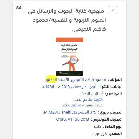
84
منهجية كتابة البحوث والرسائل في
العلوم التربوية والنفسية/محمود
كاظم التميمي.
المؤلف:
محمود كاظم التميمي
,
الأستاذ
الدكتور
.
بيانات النشر:
الأردن
:
دار صفاء
،
2013 م - 1434 هـ
.
المواضيع:
أساليب البحث
.
التربية مناهج بحث
.
علم النفس
>
مناهج بحث
.
تصنيف ديوي:
375 التعليم M.M2013 shelf:E13.
تصنيف الكونجرس:
Q180. A1 T36 2013
نوع المادة:
كتب
المصدر:
فرع عبري