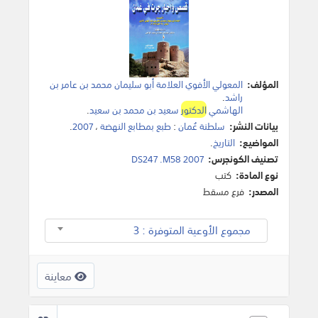
المؤلف:
المعولي الأفوي العلامة أبو سليمان محمد بن عامر بن
راشد
.
الهاشمي
الدكتور
سعيد بن محمد بن سعيد
.
بيانات النشر:
سلطنة عُمان
:
طبع بمطابع النهضة
،
2007
.
المواضيع:
التاريخ
.
تصنيف الكونجرس:
DS247 .M58 2007
نوع المادة:
كتب
المصدر:
فرع مسقط
مجموع الأوعية المتوفرة : 3
معاينة