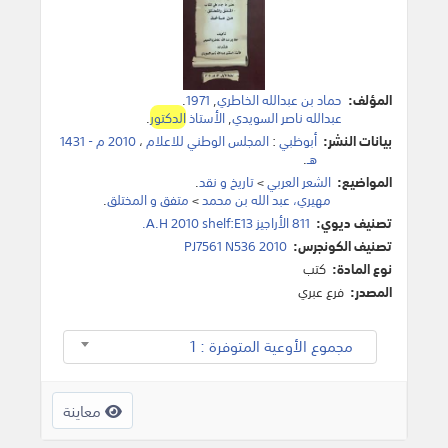
المؤلف:
حماد بن عبدالله الخاطري
,
1971
.
عبدالله ناصر السويدي
,
الأستاذ
الدكتور
.
بيانات النشر:
أبوظبي
:
المجلس الوطني للاعلام
،
2010 م - 1431
هـ
.
المواضيع:
الشعر العربي
>
تاريخ و نقد
.
مهيري، عبد الله بن محمد
>
متفق و المختلق
.
تصنيف ديوي:
811 الأراجيز A.H 2010 shelf:E13.
تصنيف الكونجرس:
PJ7561 N536 2010
نوع المادة:
كتب
المصدر:
فرع عبري
مجموع الأوعية المتوفرة : 1
معاينة