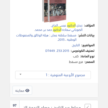
المؤلف:
زيدي
الدكتور
عيسى الحاج
.
الضوياني سعادة
الدكتور
حمد بن محمد
.
بيانات النشر:
مسقط سلطنة عمان
:
هيئة الوثائق والمحفوظات
الوطنية
،
2015
.
المواضيع:
التاريخ
.
تصنيف الكونجرس:
DT449 .Z53 2015
نوع المادة:
كتب
المصدر:
فرع مسقط
مجموع الأوعية المتوفرة : 1
معاينة
97
مرباط عبر التاريخ : حصاد الندوة التي