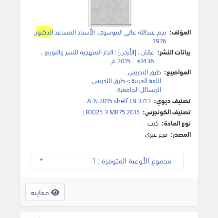
المؤلف:
نجم عبدالله غالي الموسوي
,
الأستاذ المساعد
الدكتور
,
.
1976
بيانات النشر:
عمّان ، [الأردن]
:
الدار المنهجية للنشر والتوزيع
،
1436هـ - 2015 م
.
المواضيع:
طرق التدريس
.
اللغة العربية
>
طرق التدريس
.
الرىسائل الجامعية
.
تصنيف ديوي:
371.1 A.N 2015 shelf:E9.
تصنيف الكونجرس:
LB1025.3 M875 2015
نوع المادة:
كتب
المصدر:
فرع عبري
مجموع الأوعية المتوفرة : 1
معاينة