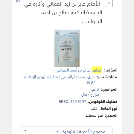
93
الأمام جابر بن زيد العماني وآثاره في
الدعوة/الدكتور صالح بن أحمد
الصوافي.
المؤلف:
الدكتور
صالح بن أحمد الصوافي
.
بيانات النشر:
عبري ,مسقط ,البريمي
:
مطبعة الهدى الوطنية
،
.
1997
المواضيع:
تاريخ
.
سِيَر وأعمال
.
تصنيف الكونجرس:
BP80 .S29 1997
نوع المادة:
كتب
المصدر:
فرع مسقط
مجموع الأوعية المتوفرة : 3