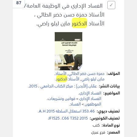
87
الفساد الإداري في الوظيفة العامة/
الأستاذ حمزة حسن خضر الطائي ،
الأستاذ
الدكتور
مازن ليلو راضي.
المؤلف:
حمزة حسن خضر الطائي
,
الأستاذ
.
مازن ليلو راضي
,
الأستاذ
الدكتور
.
بيانات النشر:
عمّان،[الأردن]
:
مركز الكتاب الجامعي
،
2015
.
المواضيع:
الفساد الإداري
.
الفساد الإداري
>
قوانين وتشريعات
.
الموظفون
>
الفساد
.
تصنيف ديوي:
353.46 استغلال السلطة A.H 2015.
تصنيف الكونجرس:
JF1525 .C66 T352 2015
نوع المادة:
كتب
المصدر:
فرع عبري