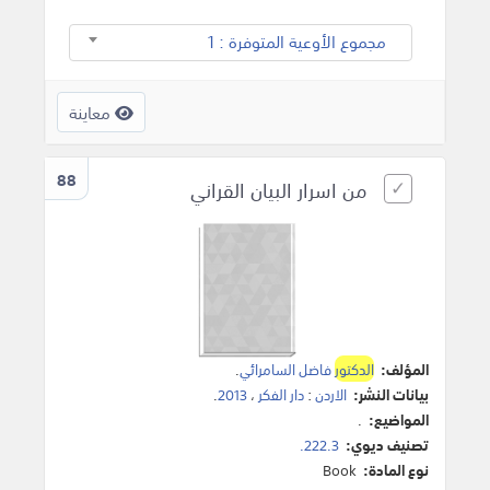
مجموع الأوعية المتوفرة : 1
معاينة
88
من اسرار البيان القراني
المؤلف:
الدكتور
فاضل السامرائي
.
بيانات النشر:
الاردن
:
دار الفكر
،
2013
.
المواضيع:
.
تصنيف ديوي:
222.3.
نوع المادة:
Book