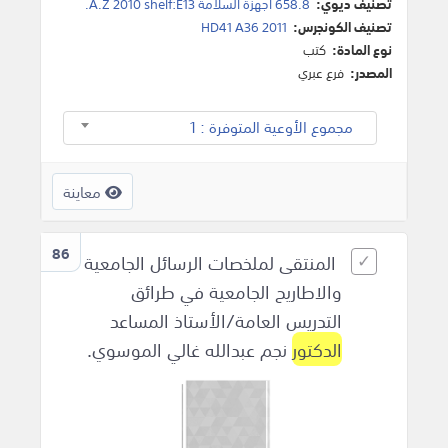
تصنيف ديوي:
658.8 أجهزة السلامة A.Z 2010 shelf:E13.
تصنيف الكونجرس:
HD41 A36 2011
نوع المادة:
كتب
المصدر:
فرع عبري
مجموع الأوعية المتوفرة : 1
معاينة
86
المنتقى لملخصات الرسائل الجامعية
والاطاريح الجامعية في طرائق
التدريس العامة/الأستاذ المساعد
الدكتور
نجم عبدالله غالي الموسوي.