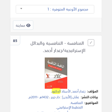
مجموع الأوعية المتوفرة : 1
معاينة
85
المنافسة - التنافسية والبدائل
الإستراتيجية/زغدار أحمد.
المؤلف:
زغدار أحمد
,
الأستاذ
الدكتور
.
بيانات النشر:
عمّان،[الأردن]
:
دار جرير
،
1432هـ -2011م
.
المواضيع:
المنافسة
.
التخطيط الإستراتيجي
.