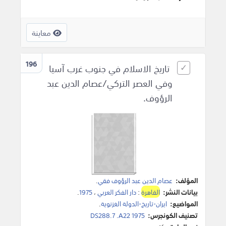
معاينة
196
تاريخ الاسلام في جنوب غرب آسيا
وفي العصر التركي/عصام الدين عبد
الرؤوف.
المؤلف:
عصام الدين عبد الرؤوف فقي
.
بيانات النشر:
القاهرة
:
دار الفكر العربي
،
1975
.
المواضيع:
ايران-تاريخ-الدولة الغزنوية
.
تصنيف الكونجرس:
DS288.7 .A22 1975