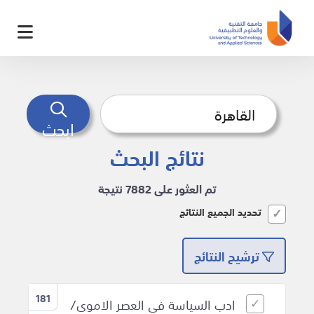
ابحث
نتائج البحث
تم العثور على 7882 نتيجة
تحديد الجميع النتائج
ترشيح النتائج
181
ادب السياسة فى العصر الاموى/