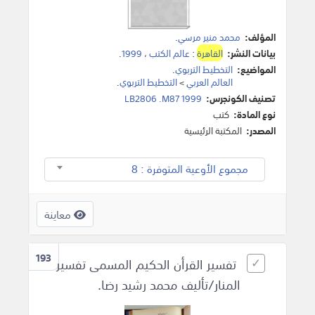
المؤلف:
محمد منير مرسي
.
بيانات النشر:
القاهرة
:
عالم الكتب
،
1999
.
المواضيع:
التخطيط التربوي
.
العالم العربي
>
التخطيط التربوي
.
تصنيف الكونجرس:
LB2806 .M87 1999
نوع المادة:
كتب
المصدر:
المكتبة الرئيسية
مجموع الأوعية المتوفرة : 8
معاينة
193
تفسير القرأن الحكيم المسمى تفسير
المنار/تأليف محمد رشيد رضا.