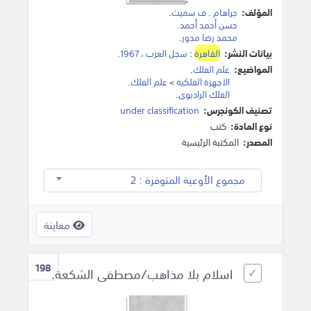
المؤلف:
جراهام . ف سميث
.
حسن أحمد أحمد
.
محمد رضا مدور
.
بيانات النشر:
القاهرة
:
سجل العرب
،
1967
.
المواضيع:
علم الفلك
.
الاجهزة الفلكية
>
علم الفلك
.
الفلك الراديوى
.
تصنيف الكونجرس:
under classification
نوع المادة:
كتب
المصدر:
المكتبة الرئيسية
مجموع الأوعية المتوفرة : 2
معاينة
198
اسلام بلا مذاهب/مصطفى الشكعة.