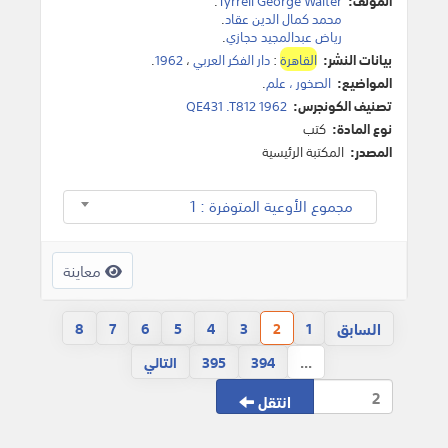
المؤلف:
Tyrrell George Walter
.
محمد كمال الدين عقاد
.
رياض عبدالمجيد حجازي
.
بيانات النشر:
القاهرة
:
دار الفكر العربي
،
1962
.
المواضيع:
الصخور ، علم
.
تصنيف الكونجرس:
QE431 .T812 1962
نوع المادة:
كتب
المصدر:
المكتبة الرئيسية
مجموع الأوعية المتوفرة : 1
معاينة
السابق
8
7
6
5
4
3
2
1
...
394
395
التالي
انتقل