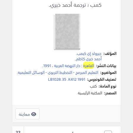
كمب ؛ ترجمة أحمد خيري.
المؤلف:
جيرولد إي كيمب
.
أحمد خيري كاظم
.
بيانات النشر:
القاهرة
:
دار النهضة العربية
،
1991
.
المواضيع:
التعليم المبرمج - التخطيط التربوي - الوسائل التعليمية
.
تصنيف الكونجرس:
LB1028.35 .K412 1991
نوع المادة:
كتب
المصدر:
المكتبة الرئيسية
معاينة
22