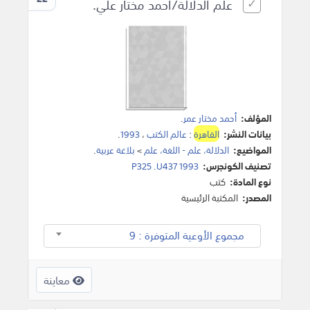
علم الدلالة/أحمد مختار علي.
المؤلف:
أحمد مختار عمر
.
بيانات النشر:
القاهرة
:
عالم الكتب
،
1993
.
المواضيع:
الدلالة، علم - اللغة، علم
>
بلاغة عربية
.
تصنيف الكونجرس:
P325 .U437 1993
نوع المادة:
كتب
المصدر:
المكتبة الرئيسية
مجموع الأوعية المتوفرة : 9
معاينة