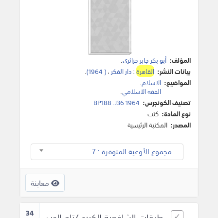
المؤلف:
أبو بكر جابر جزائري
.
بيانات النشر:
القاهرة
:
دار الفكر
،
( 1964)
.
المواضيع:
الاسلام
.
الفقه الاسلامي
.
تصنيف الكونجرس:
BP188 .J36 1964
نوع المادة:
كتب
المصدر:
المكتبة الرئيسية
مجموع الأوعية المتوفرة : 7
معاينة
34
طبقات الشافعية الكبرى/تاج الدين