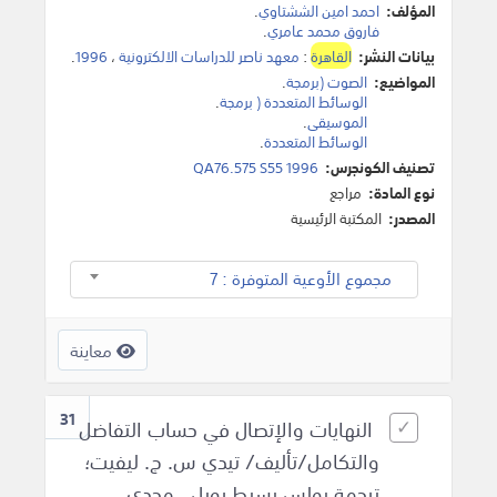
المؤلف:
احمد امين الششتاوي
.
فاروق محمد عامري
.
بيانات النشر:
القاهرة
:
معهد ناصر للدراسات الالكترونية
،
1996
.
المواضيع:
الصوت (برمجة
.
الوسائط المتعددة ( برمجة
.
الموسيقى
.
الوسائط المتعددة
.
تصنيف الكونجرس:
QA76.575 S55 1996
نوع المادة:
مراجع
المصدر:
المكتبة الرئيسية
مجموع الأوعية المتوفرة : 7
معاينة
31
النهايات والإتصال في حساب التفاضل
والتكامل/تأليف/ تيدي س. ج. ليفيت؛
ترجمة بولس بسيط روبل ، مجدي