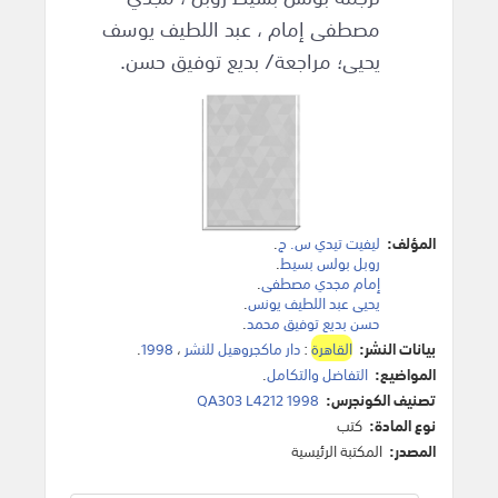
مصطفى إمام ، عبد اللطيف يوسف
يحيى؛ مراجعة/ بديع توفيق حسن.
المؤلف:
ليفيت تيدي س. ج
.
روبل بولس بسيط
.
إمام مجدي مصطفى
.
يحيى عبد اللطيف يونس
.
حسن بديع توفيق محمد
.
بيانات النشر:
القاهرة
:
دار ماكجروهيل للنشر
،
1998
.
المواضيع:
التفاضل والتكامل
.
تصنيف الكونجرس:
QA303 L4212 1998
نوع المادة:
كتب
المصدر:
المكتبة الرئيسية