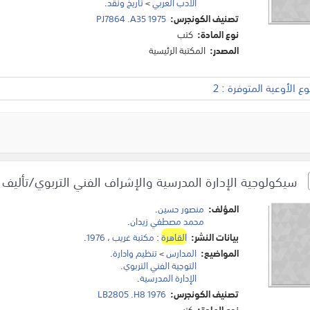
الادب العربي
>
تاريخ ونقد
.
تصنيف الكونجرس:
PJ7864 .A35 1975
نوع المادة:
كتب
المصدر:
المكتبة الرئيسية
 الأوعية المتوفرة : 2
سيكولوجية الإدارة المدرسية والإشراف الفني التربوي/تألي
المؤلف:
منصور حسين
.
محمد مصطفي زيدان
.
بيانات النشر:
القاهرة
:
مكتبة غريب
،
1976
.
المواضيع:
المدارس
>
تنظيم وادارة
.
التوجية الفني التربوي
.
الإدارة المدرسية
.
تصنيف الكونجرس:
LB2805 .H8 1976
نوع المادة:
كتب