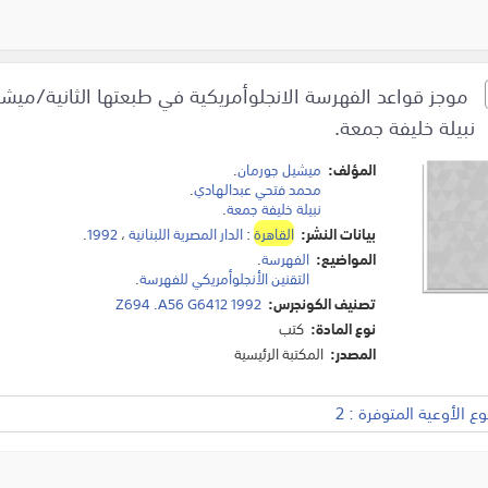
موجز قواعد الفهرسة الانجلوأمريكية في طبعتها الثانية/ميشي
نبيلة خليفة جمعة.
المؤلف:
ميشيل جورمان
.
محمد فتحي عبدالهادي
.
نبيلة خليفة جمعة
.
بيانات النشر:
القاهرة
:
الدار المصرية اللبنانية
،
1992
.
المواضيع:
الفهرسة
.
التقنين الأنجلوأمريكي للفهرسة
.
تصنيف الكونجرس:
Z694 .A56 G6412 1992
نوع المادة:
كتب
المصدر:
المكتبة الرئيسية
 الأوعية المتوفرة : 2