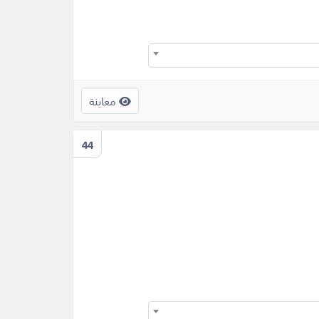
معاينة
44