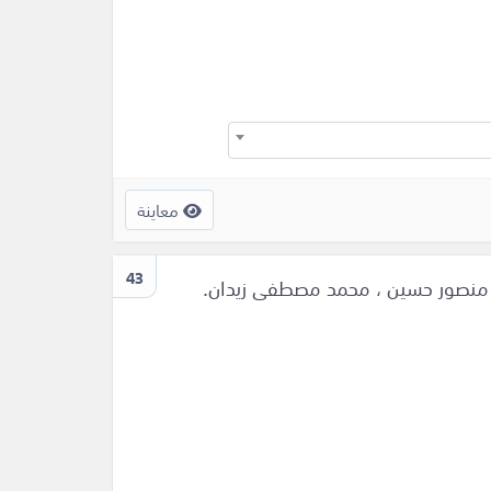
معاينة
43
ف منصور حسين ، محمد مصطفى زيدان.