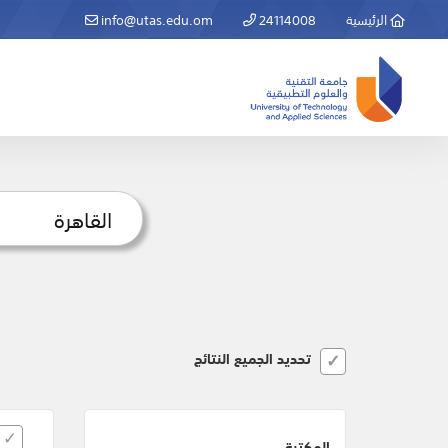
الرئيسية
24114008
info@utas.edu.om
تحديد الجميع النتائج
المكتبة