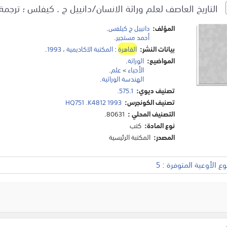
التاريخ العاصف لعلم وراثة الانسان/دانييل ج . كيفلس ؛ ترجمة
المؤلف:
دانييل ج كيلفس
.
أحمد مستجير
.
بيانات النشر:
القاهرة
:
المكتبة الاكاديمية
،
1993
.
المواضيع:
الوراثة
.
الأحياء
>
علم
.
الهندسة الوراثية
.
تصنيف ديوي:
575.1.
تصنيف الكونجرس:
HQ751 .K4812 1993
التصنيف المحلي :
80631.
نوع المادة:
كتب
المصدر:
المكتبة الرئيسية
 الأوعية المتوفرة : 5