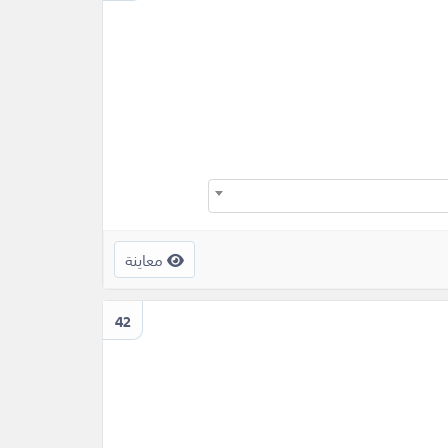
معاينة
42