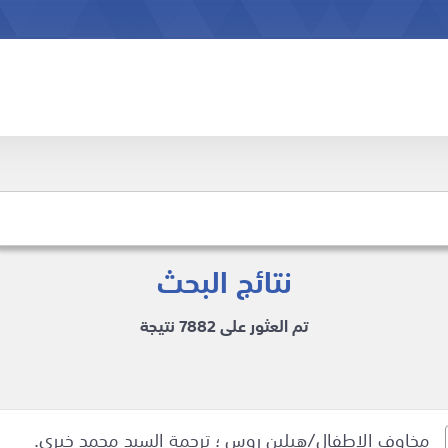
نتائج البحث
تم العثور على 7882 نتيجة
مخاوف الاطفال/هيلين روس ؛ ترجمة السيد محمد خيري.