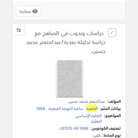
معاينة
72
دراسات وبحوث في المناهج مع
دراسة تحليلة بعدية/عبدامنعم محمد
حسين.
المؤلف:
عبدالمنعم محمد حسين
.
بيانات النشر:
القاهرة
:
مكتبة النهضة المصرية
،
1988
.
المواضيع:
التعليم الإساسي
.
التعليم
.
تصنيف الكونجرس:
LB1570.H8 1988
نوع المادة:
كتب