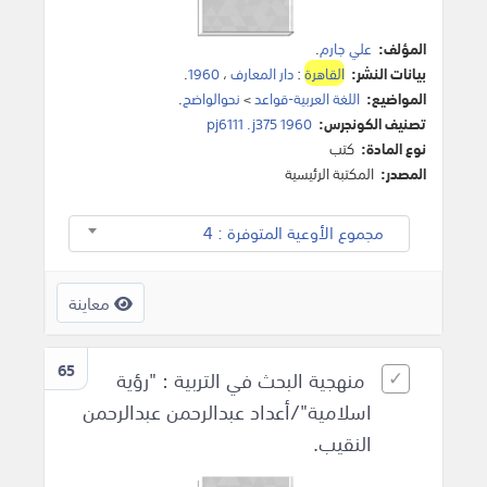
المؤلف:
علي جارم
.
بيانات النشر:
القاهرة
:
دار المعارف
،
1960
.
المواضيع:
اللغة العربية-قواعد
>
نحوالواضح
.
تصنيف الكونجرس:
pj6111 .j375 1960
نوع المادة:
كتب
المصدر:
المكتبة الرئيسية
مجموع الأوعية المتوفرة : 4
معاينة
65
منهجية البحث في التربية : "رؤية
اسلامية"/أعداد عبدالرحمن عبدالرحمن
النقيب.