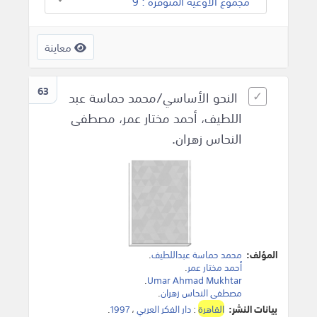
مجموع الأوعية المتوفرة : 9
معاينة
63
النحو الأساسي/محمد حماسة عبد
اللطيف، أحمد مختار عمر، مصطفى
النحاس زهران.
المؤلف:
محمد حماسة عبداللطيف
.
أحمد مختار عمر
.
.
Umar Ahmad Mukhtar
مصطفى النحاس زهران
.
بيانات النشر:
القاهرة
:
دار الفكر العربي
،
1997
.