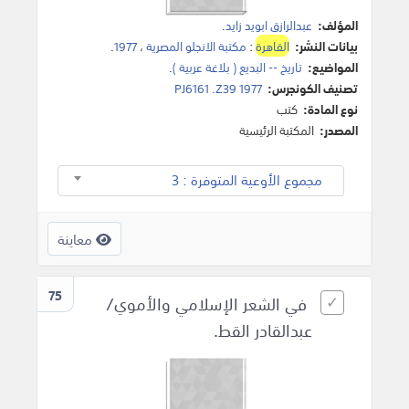
المؤلف:
عبدالرازق ابويد زايد
.
بيانات النشر:
القاهرة
:
مكتبة الانجلو المصرية
،
1977
.
المواضيع:
تاريخ -- البديع ( بلاغة عربية )
.
تصنيف الكونجرس:
PJ6161 .Z39 1977
نوع المادة:
كتب
المصدر:
المكتبة الرئيسية
مجموع الأوعية المتوفرة : 3
معاينة
75
في الشعر الإسلامي والأموي/
عبدالقادر القط.