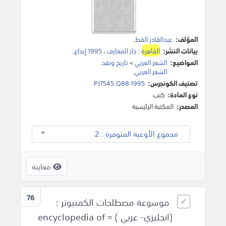
المؤلف:
عبدالقادر القط
.
بيانات النشر:
القاهرة
:
دار المعارف
،
1995 إيداع
.
المواضيع:
الشعر العربي
>
تاريخ ونقد
.
الشعر العربي
.
تصنيف الكونجرس:
PJ7545.Q88 1995
نوع المادة:
كتب
المصدر:
المكتبة الرئيسية
مجموع الأوعية المتوفرة : 2
معاينة
76
موسوعة مصطلحات الكمبيوتر :
(انجليزي- عربي ) = encyclopedia of