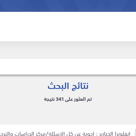
نتائج البحث
تم العثور على 341 نتيجة
انفلونزا الخنازير : اجوبة عن كل الاسئلة/مركز الدراسات والت