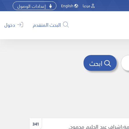
إعدادات الوصول
مرحبا
English
البحث المتقدم
دخول
ابحث
341
رجمة؛اشراف عبد الحليم محمود.