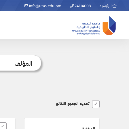
الرئيسية
24114008
info@utas.edu.om
تحديد الجميع النتائج
المكتبة