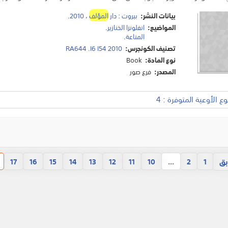
بيانات النشر:
بيروت
:
دار
المؤلف
،
2010
.
المواضيع:
انفلونزا الخنازير
.
المناعة
.
تصنيف الكونجرس:
RA644 .I6 I54 2010
نوع المادة:
Book
المصدر:
فرع صور
 الأوعية المتوفرة : 4
بق
17
16
15
14
13
12
11
10
...
2
1