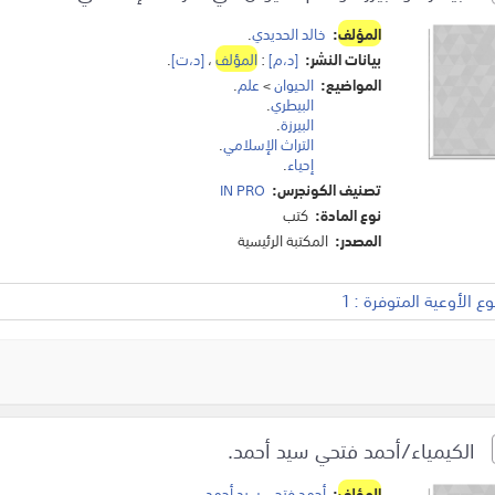
المؤلف
:
خالد الحديدي
.
بيانات النشر:
[د،م]
:
المؤلف
،
[د،ت]
.
المواضيع:
الحيوان
>
علم
.
البيطري
.
البيرزة
.
التراث الإسلامي
.
إحياء
.
تصنيف الكونجرس:
IN PRO
نوع المادة:
كتب
المصدر:
المكتبة الرئيسية
 الأوعية المتوفرة : 1
الكيمياء/أحمد فتحي سيد أحمد.
المؤلف
:
أحمد فتحي سيد أحمد
.