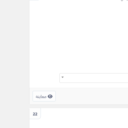
معاينة
22