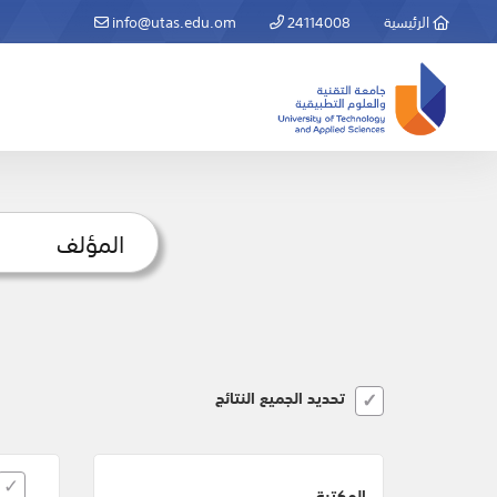
الرئيسية
24114008
info@utas.edu.om
تحديد الجميع النتائج
المكتبة