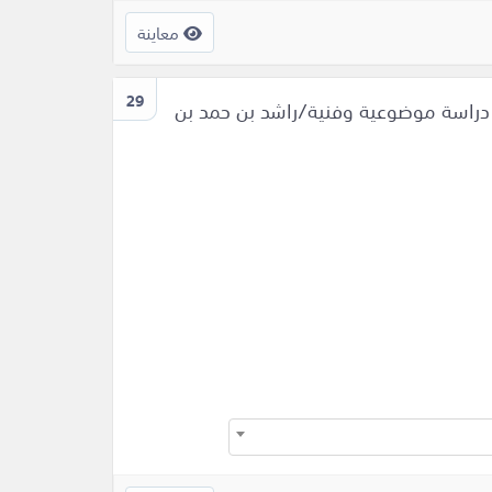
معاينة
29
لخروصي سالم بن غسان : حياتة وشعرة (895-981هـ ) دراسة موضوعية وفنية/راشد بن حمد بن