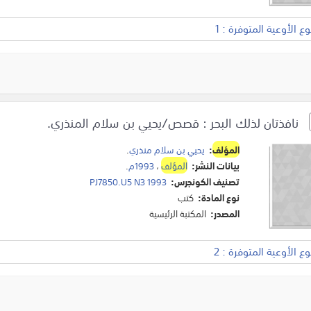
 الأوعية المتوفرة : 1
نافذتان لذلك البحر : قصص/يحيي بن سلام المنذري.
المؤلف
:
يحيي بن سلام منذري
.
بيانات النشر:
المؤلف
،
1993م
.
تصنيف الكونجرس:
PJ7850.U5 N3 1993
نوع المادة:
كتب
المصدر:
المكتبة الرئيسية
 الأوعية المتوفرة : 2