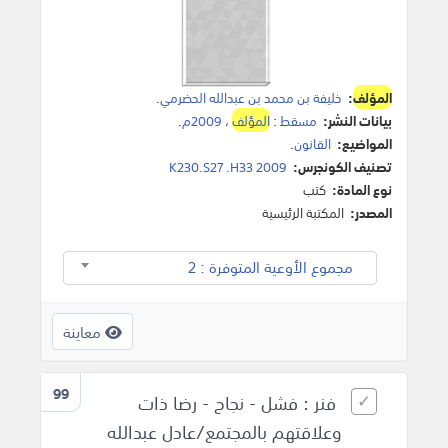
المؤلف
:
خليفة بن محمد بن عبدالله الحضرمي
.
بيانات النشر:
مسقط
:
المؤلف
،
2009م
.
المواضيع:
القانون
.
تصنيف الكونجرس:
K230.S27 .H33 2009
نوع المادة:
كتب
المصدر:
المكتبة الرئيسية
مجموع الأوعية المتوفرة : 2
معاينة
99
فنر : فشل - نجاح - رضا ذات
وعلاقتهم بالمجتمع/عادل عبدالله