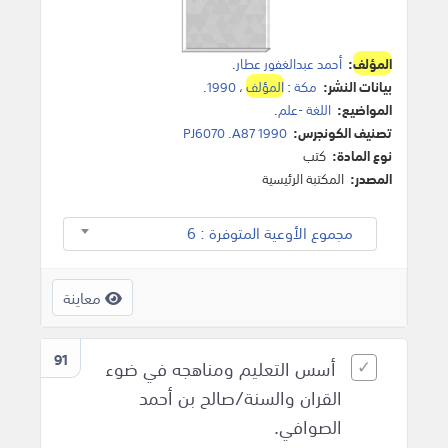
المؤلف
:
أحمد عبدالغفور عطار
.
بيانات النشر:
مكة
:
المؤلف
،
1990
.
المواضيع:
اللغة -علم
.
تصنيف الكونجرس:
PJ6070 .A87 1990
نوع المادة:
كتب
المصدر:
المكتبة الرئيسية
مجموع الأوعية المتوفرة : 6
معاينة
91
أسس التعليم ومناهجه في ضوء
القران والسنة/صالح بن أحمد
الصوافي.