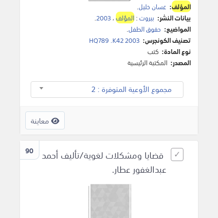
المؤلف
:
غسان خليل
.
بيانات النشر:
بيروت
:
المؤلف
،
2003
.
المواضيع:
حقوق الطفل
.
تصنيف الكونجرس:
HQ789 .K42 2003
نوع المادة:
كتب
المصدر:
المكتبة الرئيسية
مجموع الأوعية المتوفرة : 2
معاينة
90
قضايا ومشكلات لغوية/تأليف أحمد
عبدالغفور عطار.