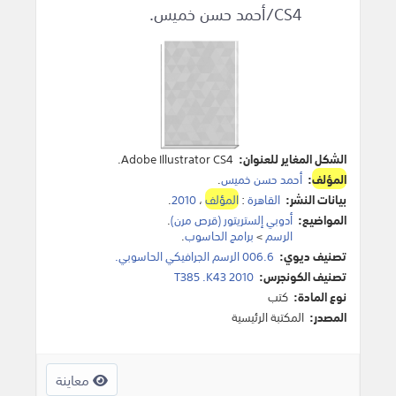
CS4/أحمد حسن خميس.
الشكل المغاير للعنوان:
Adobe Illustrator CS4.
المؤلف
:
أحمد حسن خميس
.
بيانات النشر:
القاهرة
:
المؤلف
،
2010
.
المواضيع:
أدوبي إلستريتور (قرص مرن)
.
الرسم
>
برامج الحاسوب
.
تصنيف ديوي:
006.6 الرسم الجرافيكي الحاسوبي.
تصنيف الكونجرس:
T385 .K43 2010
نوع المادة:
كتب
المصدر:
المكتبة الرئيسية
معاينة