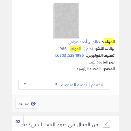
المؤلف
:
صالح بن أحمد صوافي
.
بيانات النشر:
(د.م.)
:
المؤلف
،
1986
.
تصنيف الكونجرس:
LC903 .S28 1986
نوع المادة:
كتب
المصدر:
المكتبة الرئيسية
مجموع الأوعية المتوفرة : 3
معاينة
92
فن المقال في ضوء النقد الادبي/عبد