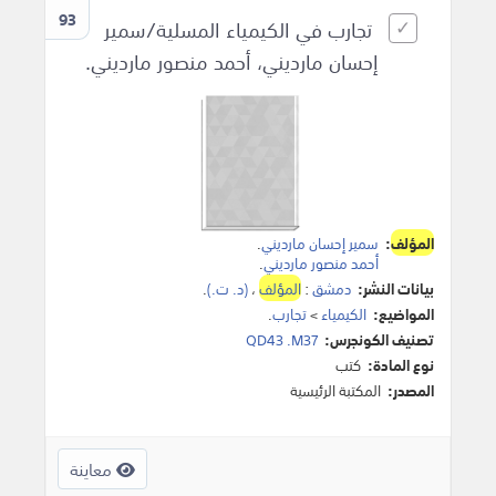
93
تجارب في الكيمياء المسلية/سمير
إحسان مارديني، أحمد منصور مارديني.
المؤلف
:
سمير إحسان مارديني
.
أحمد منصور مارديني
.
بيانات النشر:
دمشق
:
المؤلف
،
(د. ت.)
.
المواضيع:
الكيمياء
>
تجارب
.
تصنيف الكونجرس:
QD43 .M37
نوع المادة:
كتب
المصدر:
المكتبة الرئيسية
معاينة