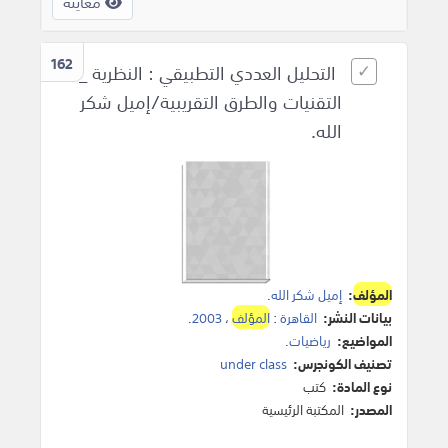
معاينة
162
التحليل العددي التطبيقي : النظرية _
التقنيات والطرق التقريبية/إميل شكر
الله.
المؤلف
:
إميل شكر الله
.
بيانات النشر:
القاهرة
:
المؤلف
،
2003
.
المواضيع:
رياضيات
.
تصنيف الكونجرس:
under class
نوع المادة:
كتب
المصدر:
المكتبة الرئيسية