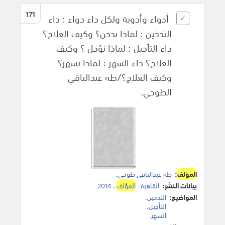
171
أدواء وأدوية ولكل داء دواء : داء
التدخين : لماذا ندخن؟ وكيف العلاج؟
داء التأجيل : لماذا نؤجل ؟ وكيف
العلاج؟ داء السهر : لماذا نسهر؟
وكيف العلاج؟/طه عبدالباقي
الطوخي.
المؤلف
:
طه عبدالباقي طوخي
.
بيانات النشر:
القاهرة
:
المؤلف
،
2014
.
المواضيع:
التدخين
.
التأجيل
.
السهر
.