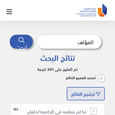
ابحث
نتائج البحث
تم العثور على 341 نتيجة
تحديد الجميع النتائج
ترشيح النتائج
161
ما لم تتعلمه في الجامعة/خلفان