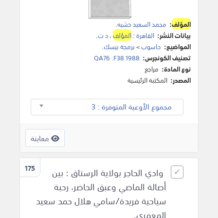
المؤلف
:
محمد السعيد خشيه
.
بيانات النشر:
القاهرة
:
المؤلف
،
د ت
.
المواضيع:
حاسوب
>
برمجة بيسك
.
تصنيف الكونجرس:
QA76 .F38 1988
نوع المادة:
مراجع
المصدر:
المكتبة الرئيسية
مجموع الأوعية المتوفرة : 3
معاينة
175
وادي الحاجر بولاية الرستاق : بين
أصالة الماضي وعبق الحاضر، رحبة
سياحية فريدة/سامي هلال حمد سعيد
المعمري.