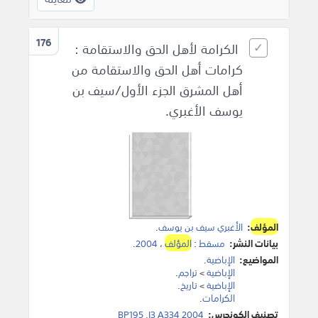
176
الكرامة لأهل الحق والاستقامة :
كرامات أهل الحق والاستقامة من
أهل المشرق الجزء الأول/سيف بن
يوسف الأغبري.
المؤلف
:
الأغبري سيف بن يوسف
.
بيانات النشر:
مسقط
:
المؤلف
،
2004
.
المواضيع:
الإباضية
.
الإباضية
>
تراجم
.
الإباضية
>
تاريخ
.
الكرامات
.
تصنيف الكونجرس:
BP195 .I3 A334 2004