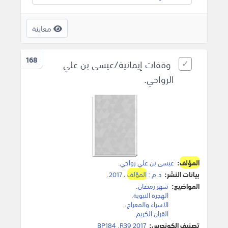
معاينة
168
وقفات إيمانية/عيسى بن علي
الرواحي.
المؤلف
:
عيسى بن علي رواحي
.
بيانات النشر:
د.م
:
المؤلف
،
2017
.
المواضيع:
شهر رمضان
.
الهجرة النبوية
.
الاسراء والمعراج
.
القران الكريم
.
تصنيف الكونجرس:
BP184 .R39 2017