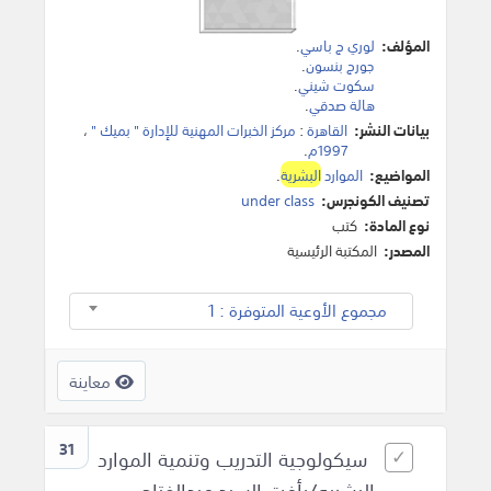
المؤلف:
لوري ج باسي
.
جورج بنسون
.
سكوت شيني
.
هالة صدقي
.
بيانات النشر:
القاهرة
:
مركز الخبرات المهنية للإدارة " بميك "
،
1997م
.
المواضيع:
الموارد
البشرية
.
تصنيف الكونجرس:
under class
نوع المادة:
كتب
المصدر:
المكتبة الرئيسية
مجموع الأوعية المتوفرة : 1
معاينة
31
سيكولوجية التدريب وتنمية الموارد
البشريه/رأفت السيد عبدالفتاح.