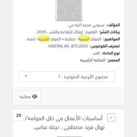
المؤلف:
بسيوني محمد البرادعي
.
بيانات النشر:
القاهرة
:
إيتراك للطباعة والنشر
،
2005
.
المواضيع:
الموارد
البشرية
- تخطيط
>
الموارد
البشرية
- تنمية
.
تصنيف الكونجرس:
HD8766.A6 .B73 2005
نوع المادة:
كتب
المصدر:
المكتبة الرئيسية
مجموع الأوعية المتوفرة : 1
معاينة
26
أساسيات الأعمال في ظل العولمة/
نهال فريد مصطفى ، نبيلة عباس.