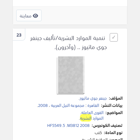
معاينة
23
تنمية الموارد البشرية/تأليف جينفر
جوي ماثيوز .. (وآخرون).
المؤلف:
جينفر جوي ماثيوز
.
بيانات النشر:
القاهرة
:
مجموعة النيل العربية
،
2008
.
المواضيع:
القوى العاملة
.
الموارد
البشرية
.
تصنيف الكونجرس:
HF5549.5 .M3812 2008
نوع المادة:
كتب
المصدر:
المكتبة الرئيسية