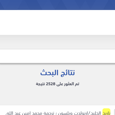
نتائج البحث
تم العثور على 2528 نتيجة
تاريخ
الخليج/ارنولدت ويلسون ؛ ترجمة محمد امين عبد الله.