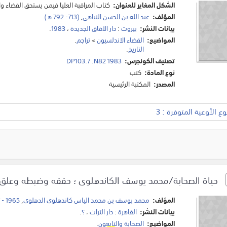
الشكل المغاير للعنوان:
كتاب المراقبة العليا فيمن يستحق القضاء وال
المؤلف:
عبد الله بن الحسن النباهى
,
(713- 792 هـ)
.
بيانات النشر:
بيروت
:
دار الافاق الجديدة
،
1983
.
المواضيع:
القضاء الاندلسيون
>
تراجم
.
التاريخ
.
تصنيف الكونجرس:
DP103.7 .N82 1983
نوع المادة:
كتب
المصدر:
المكتبة الرئيسية
 الأوعية المتوفرة : 3
حياة الصحابة/محمد يوسف الكاندهلوى ؛ حققه وضبطه وعلق علي
المؤلف:
محمد يوسف بن محمد الياس كاندهلوي الدهلوي
,
1965 - 1917
بيانات النشر:
القاهرة
:
دار التراث
،
؟
.
المواضيع:
الصحابة والتابعون
.