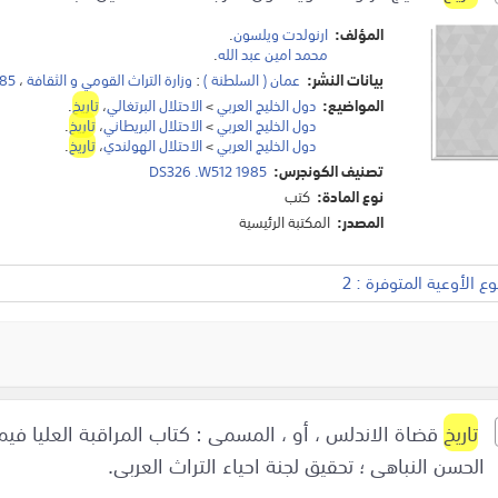
المؤلف:
ارنولدت ويلسون
.
محمد امين عبد الله
.
بيانات النشر:
عمان ( السلطنة )
:
وزارة التراث القومي و الثقافة
،
985
المواضيع:
دول الخليج العربي
>
الاحتلال البرتغالي
،
تاريخ
.
دول الخليج العربي
>
الاحتلال البريطاني
،
تاريخ
.
دول الخليج العربي
>
الاحتلال الهولندي
،
تاريخ
.
تصنيف الكونجرس:
DS326 .W512 1985
نوع المادة:
كتب
المصدر:
المكتبة الرئيسية
 الأوعية المتوفرة : 2
تاريخ
قضاة الاندلس ، أو ، المسمى : كتاب المراقبة العليا فيم
الحسن النباهى ؛ تحقيق لجنة احياء التراث العربى.