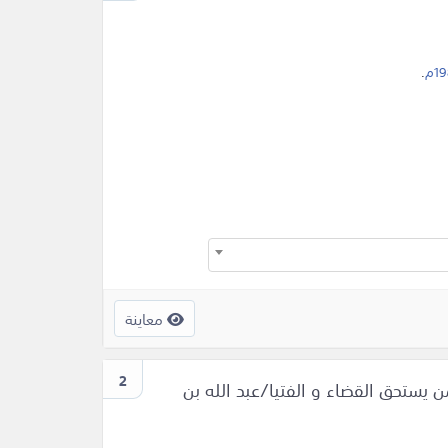
1م
.
معاينة
2
ن يستحق القضاء و الفتيا/عبد الله بن