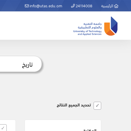
الرئيسية
24114008
info@utas.edu.om
تحديد الجميع النتائج
المكتبة