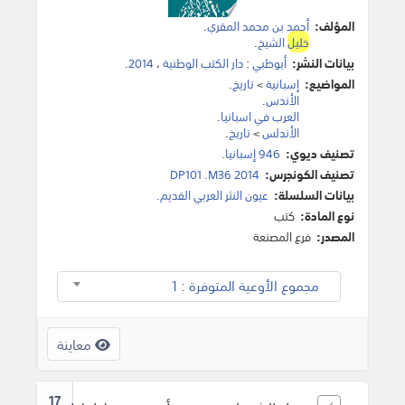
المؤلف:
أحمد بن محمد المقري
.
خليل
الشيخ
.
بيانات النشر:
أبوظبي
:
دار الكتب الوطنية
،
2014
.
المواضيع:
إسبانية
>
تاريخ
.
الأندس
.
العرب في اسبانيا
.
الأندلس
>
تاريخ
.
تصنيف ديوي:
946 إسبانيا.
تصنيف الكونجرس:
DP101 .M36 2014
بيانات السلسلة:
عيون النثر العربي القديم.
نوع المادة:
كتب
المصدر:
فرع المصنعة
مجموع الأوعية المتوفرة : 1
معاينة
17