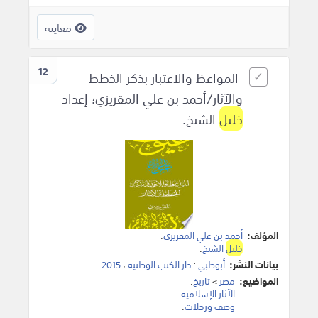
معاينة
12
المواعظ والاعتبار بذكر الخطط
والآثار/أحمد بن علي المقريزي؛ إعداد
خليل
الشيخ.
المؤلف:
أحمد بن علي المقريزي
.
خليل
الشيخ
.
بيانات النشر:
أبوظبي
:
دار الكتب الوطنية
،
2015
.
المواضيع:
مصر
>
تاريخ
.
الآثار الإسلامية
.
وصف ورحلات
.