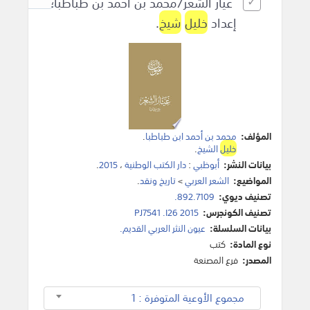
عيار الشعر/محمد بن أحمد بن طباطبا؛
إعداد
خليل
شيخ
.
المؤلف:
محمد بن أحمد ابن طباطبا
.
خليل
الشيخ
.
بيانات النشر:
أبوظبي
:
دار الكتب الوطنية
،
2015
.
المواضيع:
الشعر العربي
>
تاريخ ونقد
.
تصنيف ديوي:
892.7109.
تصنيف الكونجرس:
PJ7541 .I26 2015
بيانات السلسلة:
عيون النثر العربي القديم.
نوع المادة:
كتب
المصدر:
فرع المصنعة
مجموع الأوعية المتوفرة : 1