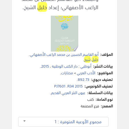
الراغب الأصفهاني؛ إعداد
خليل
الشيخ.
المؤلف:
أبو القاسم الحسين بن محمد الراغب الأصفهاني
.
خليل
شيخ
.
بيانات النشر:
أبوظبي
:
دار الكتب الوطنية
،
2015
.
المواضيع:
الأدب العربي
>
مختارات
.
تصنيف ديوي:
892.73.
تصنيف الكونجرس:
PJ7601 .R34 2015
بيانات السلسلة:
عيون النثر العربي القديم.
نوع المادة:
كتب
المصدر:
فرع المصنعة
مجموع الأوعية المتوفرة : 1