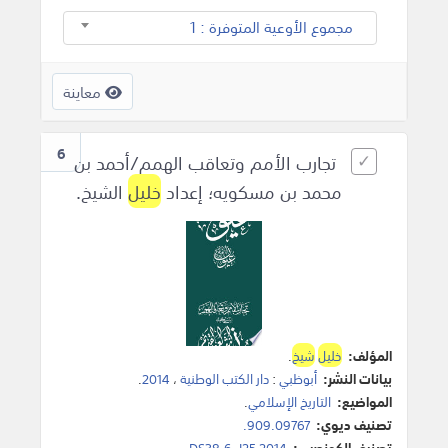
مجموع الأوعية المتوفرة : 1
معاينة
6
تجارب الأمم وتعاقب الهمم/أحمد بن
محمد بن مسكويه؛ إعداد
خليل
الشيخ.
المؤلف:
خليل
شيخ
.
بيانات النشر:
أبوظبي
:
دار الكتب الوطنية
،
2014
.
المواضيع:
التاريخ الإسلامي
.
تصنيف ديوي:
909.09767.
تصنيف الكونجرس:
DS38.6 .I25 2014