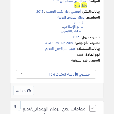
المؤلف:
عبدالله بن مسلم ابن قتيبة
.
خليل
شيخ
.
بيانات النشر:
أبوظبي
:
دار الكتب الوطنية
،
2015
.
المواضيع:
دوائر المعارف العربية
.
الإسلام
.
التاريخ الإسلامي
.
الصحابة والتابعون
.
تصنيف ديوي:
032.
تصنيف الكونجرس:
AG110.55 .I26 2015
بيانات السلسلة:
عيون النثر العربي القديم.
نوع المادة:
كتب
المصدر:
فرع المصنعة
مجموع الأوعية المتوفرة : 1
معاينة
8
مقامات بديع الزمان الهمذاني/بديع