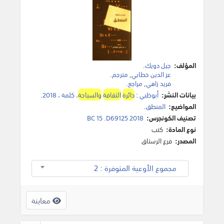
المؤلف:
جيل دويك
.
عز الدين خطابي
,
مترجم
.
فريد زاهي
,
مراجع
.
بيانات النشر:
أبوظبي
:
دائرة
الثقافة
والسياحة
، كلمة
،
2018
.
المواضيع:
المنطق
.
تصنيف الكونجرس:
BC 15 .D69125 2018
نوع المادة:
كتب
المصدر:
فرع الرستاق
مجموع الأوعية المتوفرة : 2
معاينة