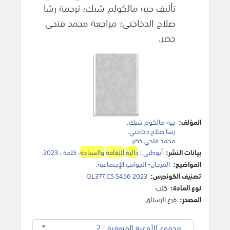
تأليف جيه مالكولم شيك؛ ترجمة رشا
صلاح الدخاخني؛ مراجعة محمد فتحي
خضر.
المؤلف:
جيه مالكوم شيك
.
رشا صلاح دخاخني
.
محمد فتحي خضر
.
بيانات النشر:
أبوظبي
:
دائرة
الثقافة
والسياحة
، كلمة
،
2023
.
المواضيع:
المرجان- الجوانب الإجتماعية
.
تصنيف الكونجرس:
QL377.C5 S456 2023
نوع المادة:
كتب
المصدر:
فرع الرستاق
مجموع الأوعية المتوفرة : 2