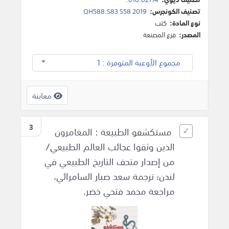
تصنيف الكونجرس:
QH588.S83 S58 2019
نوع المادة:
كتب
المصدر:
فرع المصنعة
مجموع الأوعية المتوفرة : 1
معاينة
3
مستكشفو الطبيعة : المغامرون
الذين وثقوا عجائب العالم الطبيعي/
من إصدار متحف التاريخ الطبيعي في
لندن؛ ترجمة سعد صبار السامرائي،
مراجعة محمد فتحي خضر.