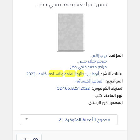
حسن؛ مراجعة محمد فتحي خضر.
المؤلف:
روب إلام
.
مترجم نجلاء حسن
.
مراجع محمد فتحي خضر
.
بيانات النشر:
أبوظبي
:
دائرة
الثقافة
والسياحة
، كلمة
،
2022
.
المواضيع:
العناصر الكيميائية
.
تصنيف الكونجرس:
QD466.B251 2022
نوع المادة:
كتب
المصدر:
فرع الرستاق
مجموع الأوعية المتوفرة : 2
معاينة