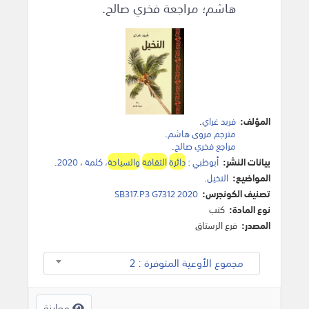
هاشم؛ مراجعة فخري صالح.
المؤلف:
فريد غراي
.
مترجم مروى هاشم
.
مراجع فخري صالح
.
بيانات النشر:
أبوظبي
:
دائرة
الثقافة
والسياحة
، كلمة
،
2020
.
المواضيع:
النخيل
.
تصنيف الكونجرس:
SB317.P3 G7312 2020
نوع المادة:
كتب
المصدر:
فرع الرستاق
مجموع الأوعية المتوفرة : 2
معاينة