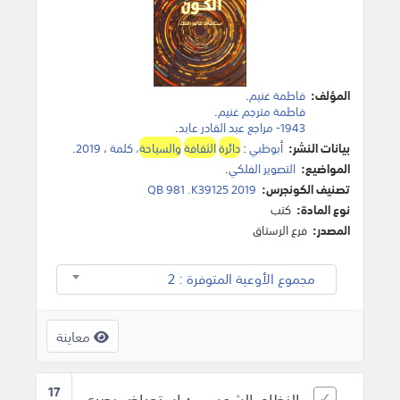
المؤلف:
فاطمة غنيم
.
فاطمة مترجم غنيم
.
1943- مراجع عبد القادر عابد
.
بيانات النشر:
أبوظبي
:
دائرة
الثقافة
والسياحة
، كلمة
،
2019
.
المواضيع:
التصوير الفلكي
.
تصنيف الكونجرس:
QB 981 .K39125 2019
نوع المادة:
كتب
المصدر:
فرع الرستاق
مجموع الأوعية المتوفرة : 2
معاينة
17
النظام الشمسي : استعراض بصري