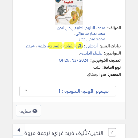
المؤلف:
متحف التاريخ الطبيعي في لندن
.
سعد صبار سامرائي
.
محمد فتحي خضر
.
بيانات النشر:
أبوظبي
:
دائرة
الثقافة
والسياحة
، كلمة
،
2024
.
المواضيع:
علماء الطبيعة
.
تصنيف الكونجرس:
QH26 .N37 2024
نوع المادة:
كتب
المصدر:
فرع الرستاق
مجموع الأوعية المتوفرة : 1
معاينة
4
النخيل/تأليف فريد غراي؛ ترجمة مروة