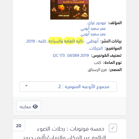
المؤلف:
تيودور غراي
.
عمر سعيد أيوبي
.
عمر سعيد أيوبي
.
بيانات النشر:
أبوظبي
:
دائرة
الثقافة
والسياحة
، كلمة
،
2019
.
المواضيع:
الجزيئات
.
تصنيف الكونجرس:
QC 173 .G6589 2019
نوع المادة:
كتب
المصدر:
فرع الرستاق
مجموع الأوعية المتوفرة : 2
معاينة
20
خمسة فوتونات : رحلات الضوء
الرائعة عبر المكان والزمان/تأليف جيمز