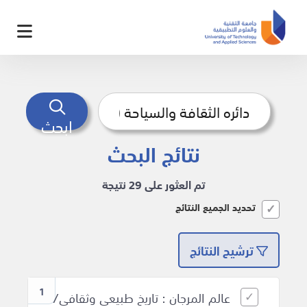
ابحث
نتائج البحث
تم العثور على 29 نتيجة
تحديد الجميع النتائج
ترشيح النتائج
1
عالم المرجان : تاريخ طبيعي وثقافي/