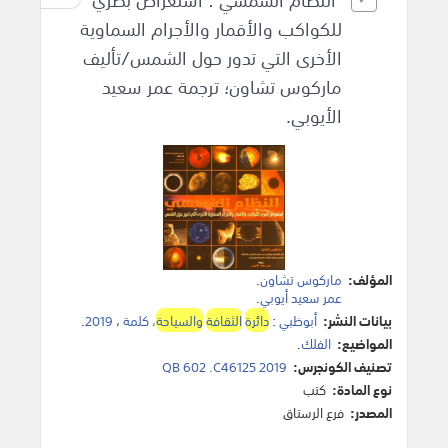
للكواكب والأقمار والأجرام السماوية
الأخرى التي تدور حول الشمس/تأليف
ماركوس تشاون؛ ترجمة عمر سعيد
الأيوبي.
المؤلف:
ماركوس تشاون
.
عمر سعيد أيوبي
.
بيانات النشر:
أبوظبي
:
دائرة
الثقافة
والسياحة
، كلمة
،
2019
.
المواضيع:
الفلك
.
تصنيف الكونجرس:
QB 602 .C46125 2019
نوع المادة:
كتب
المصدر:
فرع الرستاق