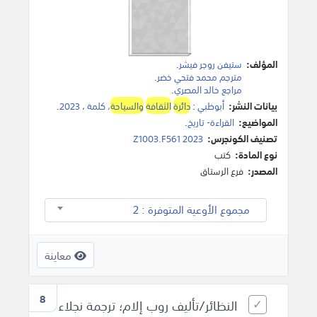
المؤلف:
ستيفن روجر فيشر
.
مترجم محمد فتحي خضر
.
مراجع خالد المصري
.
بيانات النشر:
أبوظبي
:
دائرة
الثقافة
والسياحة
، كلمة
،
2023
.
المواضيع:
القراءة- تاريخ
.
تصنيف الكونجرس:
Z1003.F561 2023
نوع المادة:
كتب
المصدر:
فرع الرستاق
مجموع الأوعية المتوفرة : 2
معاينة
8
النظائر/تأليف روب إلام؛ ترجمة نجلاء