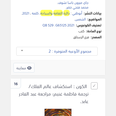
جاي ميرون باسا تشوف
.
محمد فتحي خضر
.
بيانات النشر:
أبوظبي
:
دائرة
الثقافة
والسياحة
، كلمة
،
2021
.
المواضيع:
الشمس
.
تصنيف الكونجرس:
QB 529 .G65125 2021
نوع المادة:
كتب
المصدر:
فرع الرستاق
مجموع الأوعية المتوفرة : 2
معاينة
16
الكون : استكشاف عالم الفلك/
ترجمة فاطمة غنيم؛ مراجعة عبد القادر
عابد.