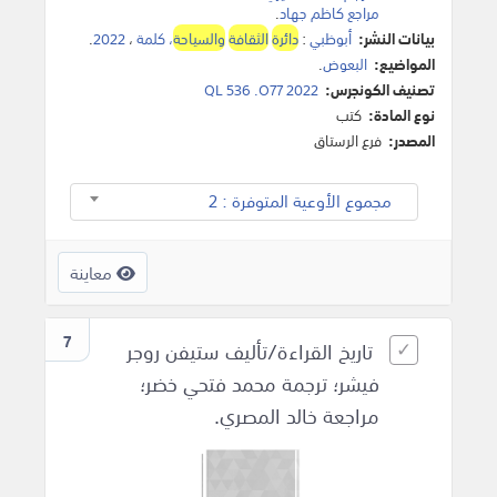
مراجع كاظم جهاد
.
بيانات النشر:
أبوظبي
:
دائرة
الثقافة
والسياحة
، كلمة
،
2022
.
المواضيع:
البعوض
.
تصنيف الكونجرس:
QL 536 .O77 2022
نوع المادة:
كتب
المصدر:
فرع الرستاق
مجموع الأوعية المتوفرة : 2
معاينة
7
تاريخ القراءة/تأليف ستيفن روجر
فيشر؛ ترجمة محمد فتحي خضر؛
مراجعة خالد المصري.