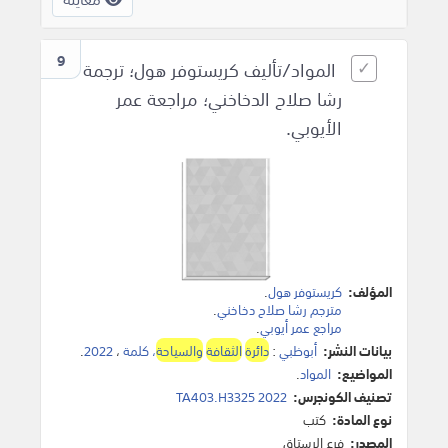
9
المواد/تأليف كريستوفر هول؛ ترجمة
رشا صلاح الدخاخني؛ مراجعة عمر
الأيوبي.
المؤلف:
كريستوفر هول
.
مترجم رشا صلاح دخاخني
.
مراجع عمر أيوبي
.
بيانات النشر:
أبوظبي
:
دائرة
الثقافة
والسياحة
، كلمة
،
2022
.
المواضيع:
المواد
.
تصنيف الكونجرس:
TA403.H3325 2022
نوع المادة:
كتب
المصدر:
فرع الرستاق