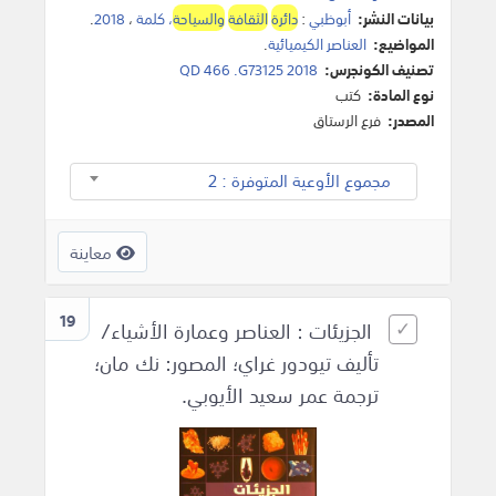
بيانات النشر:
أبوظبي
:
دائرة
الثقافة
والسياحة
، كلمة
،
2018
.
المواضيع:
العناصر الكيميائية
.
تصنيف الكونجرس:
QD 466 .G73125 2018
نوع المادة:
كتب
المصدر:
فرع الرستاق
مجموع الأوعية المتوفرة : 2
معاينة
19
الجزيئات : العناصر وعمارة الأشياء/
تأليف تيودور غراي؛ المصور: نك مان؛
ترجمة عمر سعيد الأيوبي.