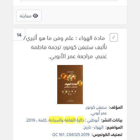
معاينة
14
مادة الهواء : علم وفن ما هو أثيري/
تأليف ستيفن كونور؛ ترجمة فاطمة
غنيم، مراجعة عمر الأيوبي.
المؤلف:
ستيفن كونور
.
عمر أيوبي
.
بيانات النشر:
أبوظبي
:
دائرة
الثقافة
والسياحة
، كلمة
،
2019
.
المواضيع:
الهواء- تاريخ
.
تصنيف الكونجرس:
QC 161 .C66125 2019