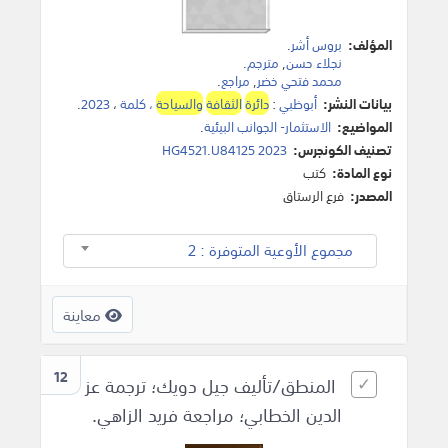
المؤلف:
بروس أشر
.
نجلاء حسن
,
مترجم
.
محمد فتحي خضر
,
مراجع
.
بيانات النشر:
أبوظبي
:
دائرة
الثقافة
والسياحة
، كلمة
،
2023
.
المواضيع:
الاستثمار- الجوانب البيئية
.
تصنيف الكونجرس:
HG4521.U84125 2023
نوع المادة:
كتب
المصدر:
فرع الرستاق
مجموع الأوعية المتوفرة : 2
معاينة
12
المنطق/تأليف جيل دويك؛ ترجمة عز
الدين الخطابي؛ مراجعة فريد الزاهي.