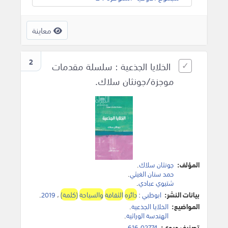
معاينة
2
الخلايا الجذعية : سلسلة مقدمات
موجزة/جونثان سلاك.
المؤلف:
جونثان سلاك
.
حمد سنان الغيثي
.
شتيوي عبادي
.
بيانات النشر:
ابوظبي
:
دائره
الثقافة
والسياحة
(كلمة)
،
2019
.
المواضيع:
الخلايا الجذعية
.
الهندسة الوراثية
.
تصنيف ديوي:
616.02774.