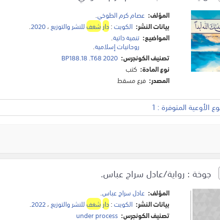
المؤلف:
عصام كرم الطوخي
.
بيانات النشر:
الكويت
:
دار
شغف
للنشر والتوزيع
،
2020
.
المواضيع:
تنمية ذاتية
.
روحانيات إسلامية
.
تصنيف الكونجرس:
BP188.18 .T68 2020
نوع المادة:
كتب
المصدر:
فرع مسقط
 الأوعية المتوفرة : 1
جوخة : رواية/عادل سراج عباس.
المؤلف:
عادل سراج عباس
.
بيانات النشر:
الكويت
:
دار
شغف
للنشر والتوزيع
،
2022
.
تصنيف الكونجرس:
under process