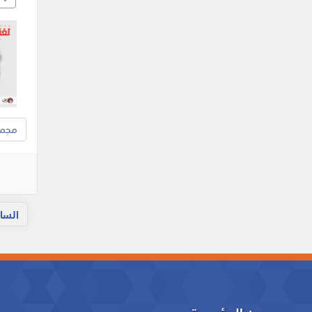
مجموع
السا