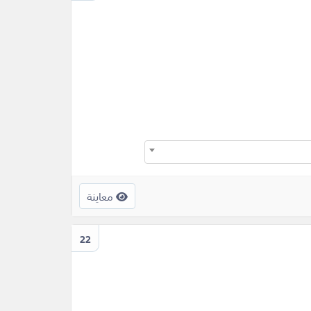
معاينة
22