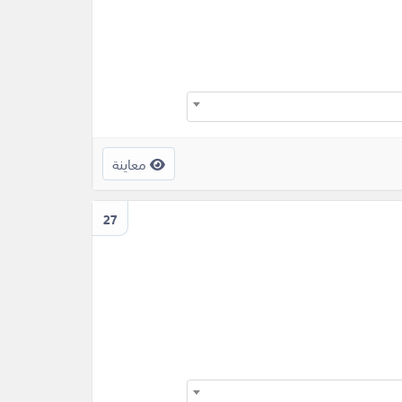
معاينة
27