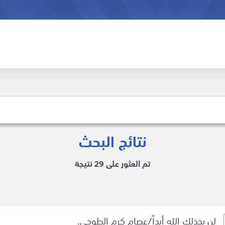
نتائج البحث
تم العثور على 29 نتيجة
لن يخذلك الله أبداً/عصام كرم الطوخي.