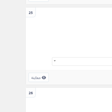
25
معاينة
26