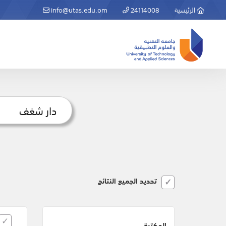
الرئيسية
24114008
info@utas.edu.om
تحديد الجميع النتائج
المكتبة