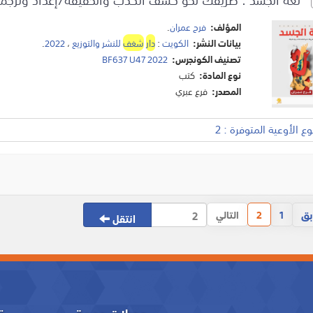
المؤلف:
فرح عمران
.
بيانات النشر:
الكويت
:
دار
شغف
للنشر والتوزيع
،
2022
.
تصنيف الكونجرس:
BF637 U47 2022
نوع المادة:
كتب
المصدر:
فرع عبري
 الأوعية المتوفرة : 2
بق
1
2
التالي
انتقل