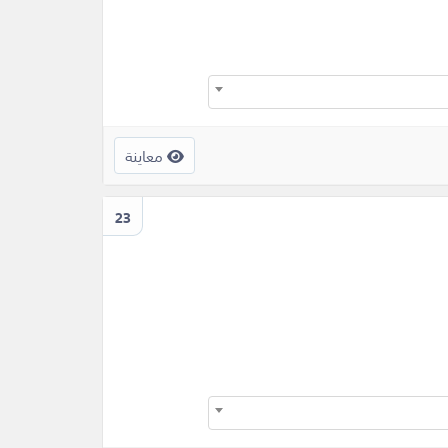
معاينة
23