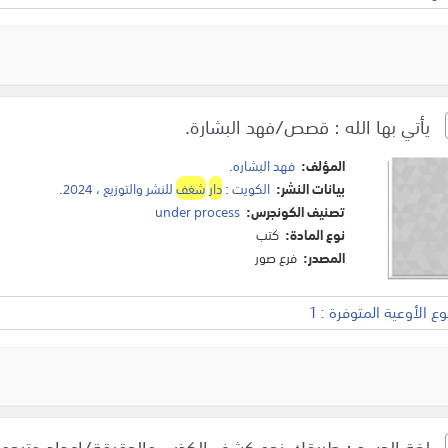
يأتي بها الله : قصص/فهد البشارة.
المؤلف:
فهد البشاره
.
بيانات النشر:
الكويت
:
دار
شغف
للنشر والتوزيع
،
2024
.
تصنيف الكونجرس:
under process
نوع المادة:
كتب
المصدر:
فرع صور
 الأوعية المتوفرة : 1
لغة الجسد : طريقك نحو كشف الكذب والحقيقة/إعداد وترجمة