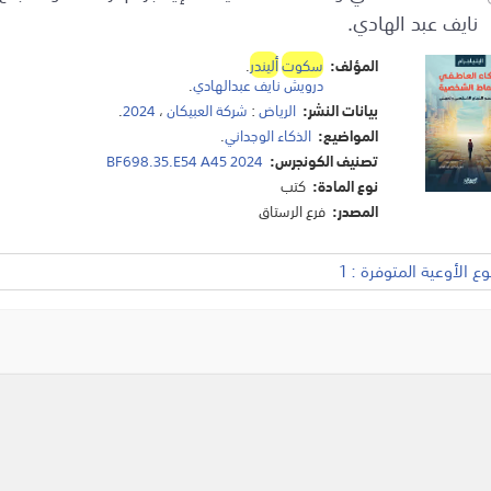
نايف عبد الهادي.
المؤلف:
سكوت
أليندر
.
درويش نايف عبدالهادي
.
بيانات النشر:
الرياض
:
شركة العبيكان
،
2024
.
المواضيع:
الذكاء الوجداني
.
تصنيف الكونجرس:
BF698.35.E54 A45 2024
نوع المادة:
كتب
المصدر:
فرع الرستاق
 الأوعية المتوفرة : 1