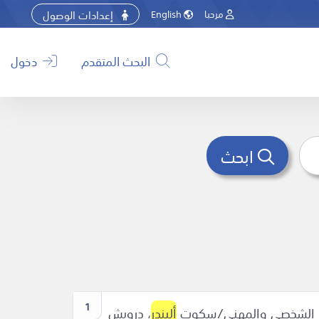
إعدادات الوصول
مرحبا
English
البحث المتقدم
دخول
ابحث
1
نجاح الشخصي والمهني/سكوت
أليندر
، درويش