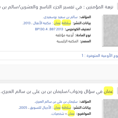
نزهة المؤمنين : في تفسير الجزء التاسع والعشرين/سالم بن 
المؤلف:
سالم بن سعيد بوسعيدي
.
بيانات النشر:
سلطنة
عمان
:
مكتبة الأنفال
،
2013
.
تصنيف الكونجرس:
BP130.4 .B87 2013
نوع المادة:
أوعية مؤتلفة
المصدر:
المكتبة الرئيسية
 الأوعية المتوفرة : 1
عمان
في سؤال وجواب/سليمان بن بن على بن سالم العبري.
المؤلف:
سليمان بن على بن سالم العبري
.
بيانات النشر:
سلطنة
عمان
:
الأجيال للتسويق
،
2005
.
المواضيع:
عمان
>
شخصيات
.