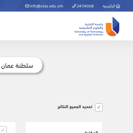
الرئيسية
24114008
info@utas.edu.om
تحديد الجميع النتائج
المكتبة