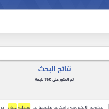
نتائج البحث
تم العثور على 760 نتيجة
الحكومة الالكترونية وامكانية تطبيقها في
سلطنة
عمان
: در