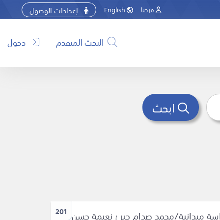
إعدادات الوصول
مرحبا
English
البحث المتقدم
دخول
ابحث
201
اسة ميدانية/محمد صدام جبر ؛ نعيمة حسن