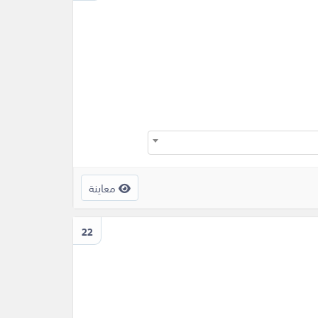
معاينة
22