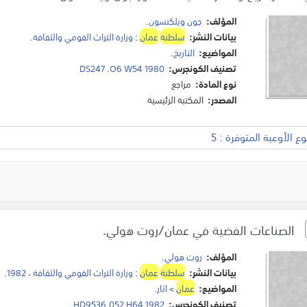
المؤلف:
جون ويلكنسون
.
بيانات النشر:
سلطنة
عمان
:
وزارة التراث القومي والثقافة
.
المواضيع:
التاريخ
.
تصنيف الكونجرس:
DS247 .O6 W54 1980
نوع المادة:
مراجع
المصدر:
المكتبة الرئيسية
 الأوعية المتوفرة : 5
الصناعات الفضية في عمان/روت هولي.
المؤلف:
روت هولي
.
بيانات النشر:
سلطنة
عمان
:
وزارة التراث القومي والثقافة
،
1982
.
المواضيع:
عمان
>
اثار
.
تصنيف الكونجرس:
HD9536.052 H64 1982