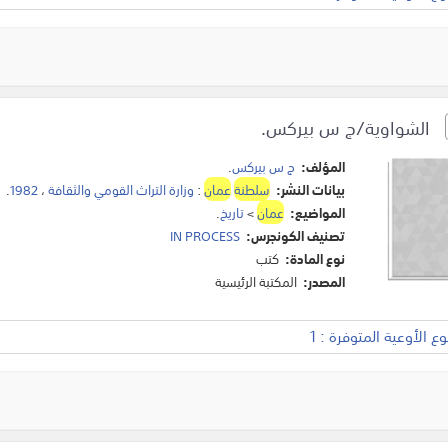
الشواوية/ج س بيركس.
المؤلف:
ج س بيركس
.
بيانات النشر:
سلطنة
عمان
:
وزارة التراث القومي والثقافة
،
1982
.
المواضيع:
عمان
>
تاريخ
.
تصنيف الكونجرس:
IN PROCESS
نوع المادة:
كتب
المصدر:
المكتبة الرئيسية
 الأوعية المتوفرة : 1