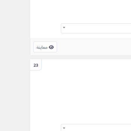
معاينة
23