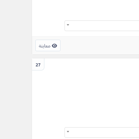
معاينة
27