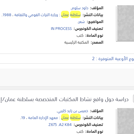
المؤلف:
داود سلوم
.
بيانات النشر:
سلطنة
عمان
:
وزارة التراث القومي والثقافة
،
1988
.
المواضيع:
شعر
.
تصنيف الكونجرس:
IN PROCESS
نوع المادة:
كتب
المصدر:
المكتبة الرئيسية
 الأوعية المتوفرة : 2
دراسة حول واقع نشاط المكتبات المتخصصة بسلطنة عمان/إعدا
المؤلف:
خميس بن زايد كليبي
.
بيانات النشر:
سلطنة
عمان
:
معهد الإدارة العامة
،
19
.
تصنيف الكونجرس:
Z675 .A2 K84
نوع المادة:
كتب