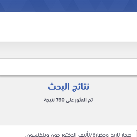
نتائج البحث
تم العثور على 760 نتيجة
صحار تاريخ وحضارة/تأليف الدكتور جون ويلكنسون.