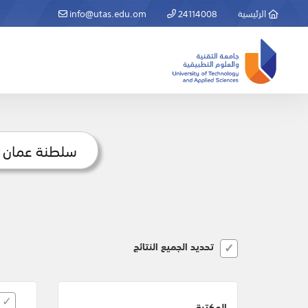
الرئيسية
24114008
info@utas.edu.om
تحديد الجميع النتائج
المكتبة