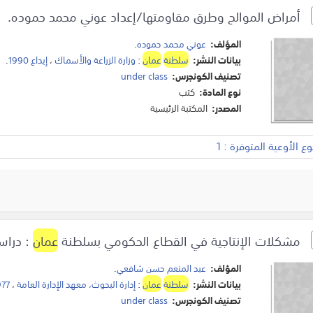
أمراض الموالح وطرق مقاومتها/إعداد عوني محمد حموده.
المؤلف:
عوني محمد حموده
.
بيانات النشر:
سلطنة
عمان
:
وزارة الزراعة والأسماك
،
إيداع 1990
.
تصنيف الكونجرس:
under class
نوع المادة:
كتب
المصدر:
المكتبة الرئيسية
 الأوعية المتوفرة : 1
مشكلات الإنتاجية في القطاع الحكومي بسلطنة
عمان
: دراس
المؤلف:
عبد المنعم حسن شافعي
.
بيانات النشر:
سلطنة
عمان
:
إدارة البحوث، معهد الإدارة العامة
،
977
تصنيف الكونجرس:
under class