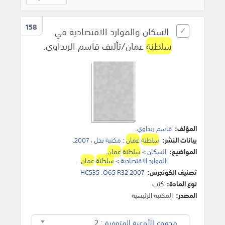
158
السكان والموارد الاقتصادية في
سلطنة
عمان/تأليف قاسم الربداوي.
المؤلف:
قاسم ربداوي
.
بيانات النشر:
سلطنة
عمان
:
مكتبة نخل
،
2007
.
المواضيع:
السكان
>
سلطنة
عمان
.
الموارد الاقتصادية
>
سلطنة
عمان
.
تصنيف الكونجرس:
HC535 .O65 R32 2007
نوع المادة:
كتب
المصدر:
المكتبة الرئيسية
مجموع الأوعية المتوفرة : 2