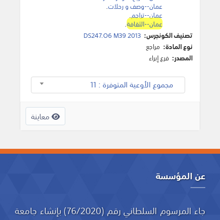
عمان--وصف و رحلات
.
عمان--تراجم
.
عمان--الثقافة
.
تصنيف الكونجرس:
DS247.O6 M39 2013
نوع المادة:
مراجع
المصدر:
فرع إبراء
مجموع الأوعية المتوفرة : 11
معاينة
عن المؤسسة
جاء المرسوم السلطاني رقم (76/2020) بإنشاء جامعة