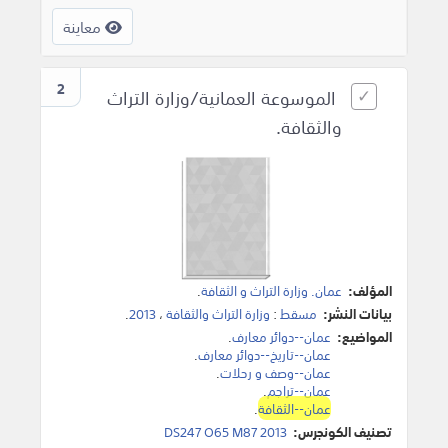
معاينة
2
الموسوعة العمانية/وزارة التراث
والثقافة.
المؤلف:
عمان. وزارة التراث و الثقافة
.
بيانات النشر:
مسقط
:
وزارة التراث والثقافة
،
2013
.
المواضيع:
عمان--دوائر معارف
.
عمان--تاريخ--دوائر معارف
.
عمان--وصف و رحلات
.
عمان--تراجم
.
عمان--الثقافة
.
تصنيف الكونجرس:
DS247 O65 M87 2013