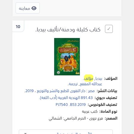
معاينة
10
كتاب كليلة ودمنة/تأليف بيدبا.
المؤلف:
بيدبا
,
مؤلف
.
عبدالله المقفع
,
ترجمة
.
بيانات النشر:
مصر
:
دار التقوى للطبع والنشر والتوزيع
،
2019
.
تصنيف ديوي:
891.43 الهندية الغربية (أدب اللغة).
تصنيف الكونجرس:
PJ7540 .B53 2019
نوع المادة:
كتب عربية
المصدر:
فرع نزوى - الحرم الجامعي: الشمالي