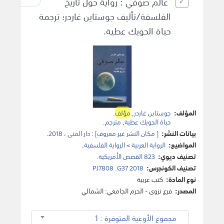
عالم صوفي : رواية حول تاريخ
الفلسفة/تأليف جوستاين غاردر؛ ترجمة
حياة الحويك عطية.
المؤلف:
جوستاين غاردر
,
مؤلف
.
حياة الحويك عطية
,
مترجم
.
بيانات النشر:
[ مكان النشر غير معروف]
:
دار المنى
،
2018
.
المواضيع:
الرواية العربية
>
الرواية الفلسفية
.
تصنيف ديوي:
823 القصص الأمريكية.
تصنيف الكونجرس:
PJ7808 .G37 2018
نوع المادة:
كتب عربية
المصدر:
فرع نزوى - الحرم الجامعي: الشمالي
مجموع الأوعية المتوفرة : 1