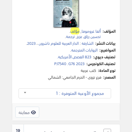
المؤلف:
ألفا غروموفا
,
مؤلف
.
تحسين رزاق عزيز
,
ترجمة
.
بيانات النشر:
الشارقة
:
الدار العربية للعلوم ناشرون
،
2023
.
المواضيع:
الروايات المترجمة
.
تصنيف ديوي:
823 القصص الأمريكية.
تصنيف الكونجرس:
PJ7540 .G76 2023
نوع المادة:
كتب عربية
المصدر:
فرع نزوى - الحرم الجامعي: الشمالي
مجموع الأوعية المتوفرة : 1
معاينة
19