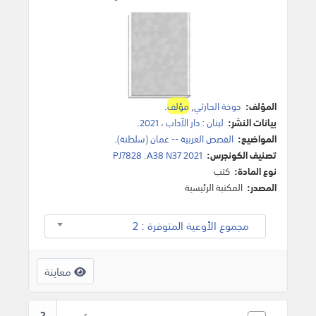
المؤلف:
جوخة الحارثي
,
مؤلف
.
بيانات النشر:
لبنان
:
دار الآداب
،
2021
.
المواضيع:
القصص العربية -- عمان (سلطنة)
.
تصنيف الكونجرس:
PJ7828 .A38 N37 2021
نوع المادة:
كتب
المصدر:
المكتبة الرئيسية
مجموع الأوعية المتوفرة : 2
معاينة
2