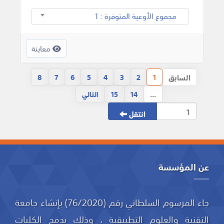
مجموع الأوعية المتوفرة : 1
معاينة
السابق
8
7
6
5
4
3
2
1
...
14
15
التالي
انتقل
عن المؤسسة
جاء المرسوم السلطاني رقم (76/2020) بإنشاء جامعة
التقنية والعلوم التطبيقية ، وذلك بدمج الكليات