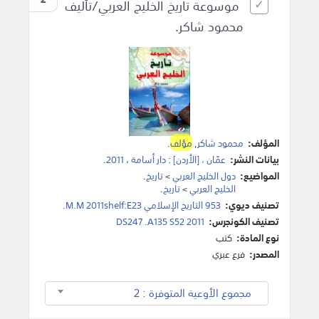
موسوعة تاريخ الخليج العربي/تأليف
محمود شاكر.
المؤلف:
محمود شاكر
,
مؤلف
.
بيانات النشر:
عمّان ، [الأردن]
:
دار أسامة
،
2011
.
المواضيع:
دول الخليج العربي
>
تاريخ
.
الخليج العربي
>
تاريخ
.
تصنيف ديوي:
953 التاريخ الإسلامي M.M 2011shelf:E23.
تصنيف الكونجرس:
DS247 .A135 S52 2011
نوع المادة:
كتب
المصدر:
فرع عبري
مجموع الأوعية المتوفرة : 2