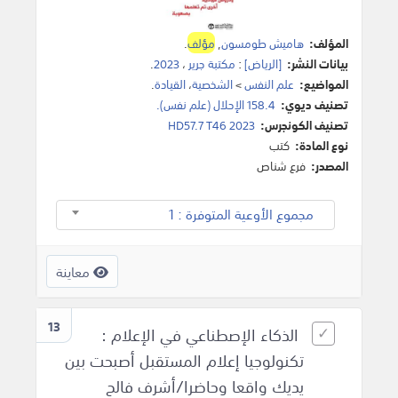
المؤلف:
هاميش طومسون
,
مؤلف
.
بيانات النشر:
[الرياض]
:
مكتبة جرير
،
2023
.
المواضيع:
علم النفس
>
الشخصية
،
القيادة
.
تصنيف ديوي:
158.4 الإحلال (علم نفس).
تصنيف الكونجرس:
HD57.7 T46 2023
نوع المادة:
كتب
المصدر:
فرع شناص
مجموع الأوعية المتوفرة : 1
معاينة
13
الذكاء الإصطناعي في الإعلام :
تكنولوجيا إعلام المستقبل أصبحت بين
يديك واقعا وحاضرا/أشرف فالح