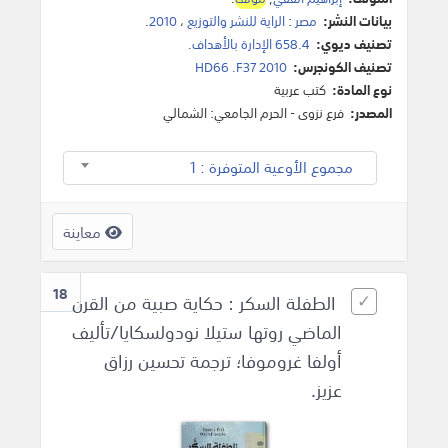
بيانات النشر:
مصر
:
الراية للنشر والتوزيع
،
2010
.
تصنيف ديوي:
658.4 الإدارة بالأهداف.
تصنيف الكونجرس:
HD66 .F37 2010
نوع المادة:
كتب عربية
المصدر:
فرع نزوى - الحرم الجامعي: الشمالي
مجموع الأوعية المتوفرة : 1
معاينة
18
الطفلة السكر : حكاية صبية من القرن
الماضي روتها ستيلا نودولسكايا/تأليف
أولفا غروموفا؛ ترجمة تحسين رزاق
عزيز.