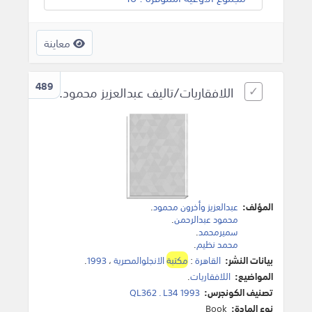
معاينة
489
اللافقاريات/تاليف عبدالعزيز محمود.
المؤلف:
عبدالعزيز وأخرون محمود
.
محمود عبدالرحمن
.
سميرمحمد
.
محمد نظيم
.
بيانات النشر:
القاهرة
:
مكتبة
الانجلوالمصرية
،
1993
.
المواضيع:
اللافقاريات
.
تصنيف الكونجرس:
QL362 . L34 1993
نوع المادة:
Book