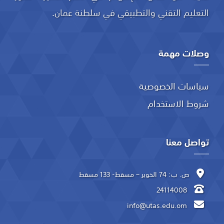
التعليم التقني والتطبيقي في سلطنة عمان.
وصلات مهمة
سياسات الخصوصية
شروط الاستخدام
تواصل معنا
ص. ب: 74 الخوير – مسقط- 133 مسقط
24114008
info@utas.edu.om