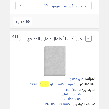
مجموع الأوعية المتوفرة : 10
معاينة
483
في أدب الأطفال : علي الحديدي
المؤلف:
علي حديدي
.
بيانات النشر:
القاهرة
:
مكتبةالأنجلو
المصرية
،
1996
.
المواضيع:
أدب الأطفال
.
قصص الأطفال
.
كتب الأطفال
.
تصنيف الكونجرس:
PJ7585 .H32 1996