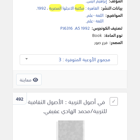
المؤلف:
إبراهيم أنيس
.
بيانات النشر:
القاهرة
:
مكتبة
الانجلوا
المصرية
،
1992
.
المواضيع:
اللغة -علم
.
اللغة -علم
.
تصنيف الكونجرس:
PJ6316 .A5 1992
نوع المادة:
Book
المصدر:
فرع صور
مجموع الأوعية المتوفرة : 3
معاينة
492
في أصول التربية : الأصول الثقافية
للتربية/محمد الهادي عفيفي.