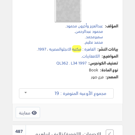
المؤلف:
عبدالعزيز وأخرون محمود
.
محمود عبدالرحمن
.
سميرمحمد
.
محمد نظيم
.
بيانات النشر:
القاهرة
:
مكتبة
الانجلوالمصرية
،
1997
.
المواضيع:
اللافقاريات
.
تصنيف الكونجرس:
QL362 . L34 1997
نوع المادة:
Book
المصدر:
فرع صور
مجموع الأوعية المتوفرة : 19
معاينة
487
الاصوات اللغوية/تاليف ابراهيم