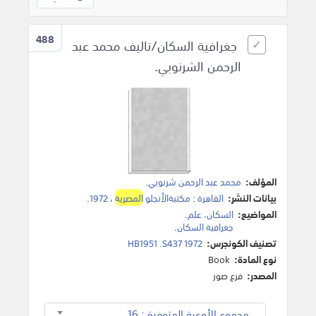
488
جغرافية السكان/تاليف محمد عبد
الرحمن الشرنوبي.
المؤلف:
محمد عبد الرحمن شرنوبي
.
بيانات النشر:
القاهرة
:
مكتبةالأنجلو
المصرية
،
1972
.
المواضيع:
السكان، علم
.
جغرافية السكان
.
تصنيف الكونجرس:
HB1951 .S437 1972
نوع المادة:
Book
المصدر:
فرع صور
مجموع الأوعية المتوفرة : 16