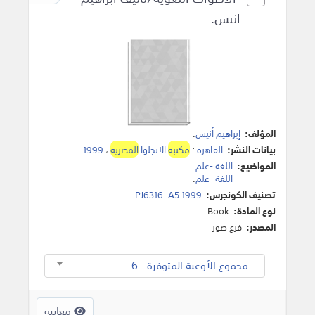
انيس.
المؤلف:
إبراهيم أنيس
.
بيانات النشر:
القاهرة
:
مكتبة
الانجلوا
المصرية
،
1999
.
المواضيع:
اللغة -علم
.
اللغة -علم
.
تصنيف الكونجرس:
PJ6316 .A5 1999
نوع المادة:
Book
المصدر:
فرع صور
مجموع الأوعية المتوفرة : 6
معاينة