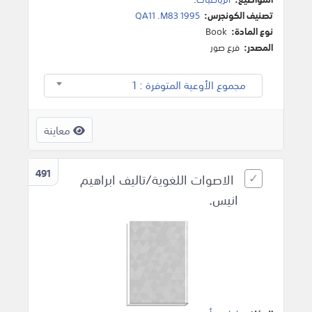
تصنيف الكونجرس:
QA11 .M83 1995
نوع المادة:
Book
المصدر:
فرع صور
مجموع الأوعية المتوفرة : 1
معاينة
491
الاصوات اللغوية/تاليف ابراهيم
انيس.