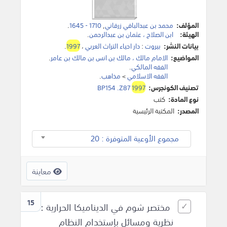
المؤلف:
محمد بن عبدالباقي زرقاني
,
1710 - 1645
.
الهيئة:
ابن الصلاح ، عثمان بن عبدالرحمن
.
بيانات النشر:
بيروت
:
دار احياء التراث العربي
،
1997
.
المواضيع:
الامام مالك ، مالك بن انس بن مالك بن عامر
.
الفقه المالكي
.
الفقه الاسلامي
>
مذاهب
.
تصنيف الكونجرس:
1997
BP154 .Z87
نوع المادة:
كتب
المصدر:
المكتبة الرئيسية
مجموع الأوعية المتوفرة : 20
معاينة
15
مختصر شوم في الديناميكا الحرارية :
نظرية ومسائل بإستخدام النظام