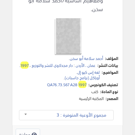
ومفاهيم أساسية/أحمد سلامة أبو
سخن.
المؤلف:
أحمد سلامة أبو سخن
.
بيانات النشر:
عمان ، الأردن
:
دار مجدلاوي للنشر والتوزيع
،
1997
.
المواضيع:
لغة إس كيو إل
.
أوراكل (برامج حاسبات)
.
تصنيف الكونجرس:
1997
QA76.73.S67 A28
نوع المادة:
كتب
المصدر:
المكتبة الرئيسية
مجموع الأوعية المتوفرة : 3
معاينة