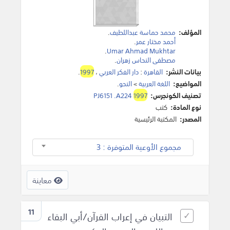
المؤلف:
محمد حماسة عبداللطيف
.
أحمد مختار عمر
.
.
Umar Ahmad Mukhtar
مصطفى النحاس زهران
.
بيانات النشر:
القاهرة
:
دار الفكر العربي
،
1997
.
المواضيع:
اللغة العربية
>
النحو
.
تصنيف الكونجرس:
1997
PJ6151 .A224
نوع المادة:
كتب
المصدر:
المكتبة الرئيسية
مجموع الأوعية المتوفرة : 3
معاينة
11
التبيان في إعراب القرآن/أبي البقاء