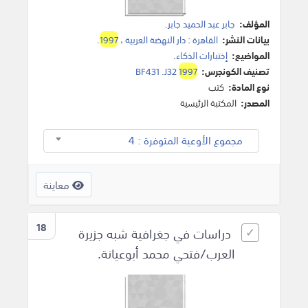
المؤلف:
جابر عبد الحميد جابر
.
بيانات النشر:
القاهرة
:
دار النهضة العربية
،
1997
.
المواضيع:
إختبارات الذكاء
.
تصنيف الكونجرس:
1997
BF431 .J32
نوع المادة:
كتب
المصدر:
المكتبة الرئيسية
مجموع الأوعية المتوفرة : 4
معاينة
18
دراسات في جغرافية شبه جزيرة
العرب/فتحي محمد أبوعيانة.