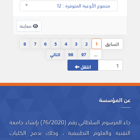
مجموع الأوعية المتوفرة : 12
معاينة
السابق
8
7
6
5
4
3
2
1
...
97
98
التالي
انتقل
عن المؤسسة
جاء المرسوم السلطاني رقم (76/2020) بإنشاء جامعة
التقنية والعلوم التطبيقية ، وذلك بدمج الكليات