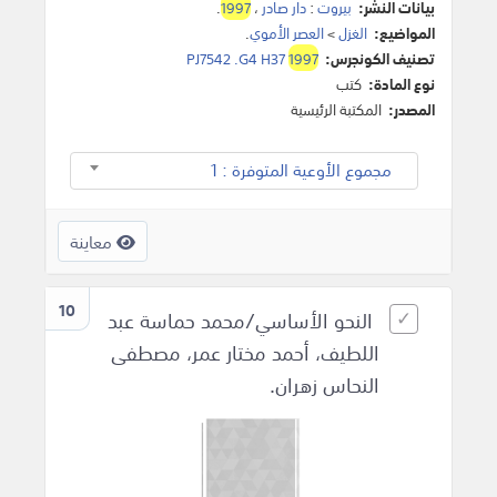
بيانات النشر:
بيروت
:
دار صادر
،
1997
.
المواضيع:
الغزل
>
العصر الأموي
.
تصنيف الكونجرس:
1997
PJ7542 .G4 H37
نوع المادة:
كتب
المصدر:
المكتبة الرئيسية
مجموع الأوعية المتوفرة : 1
معاينة
10
النحو الأساسي/محمد حماسة عبد
اللطيف، أحمد مختار عمر، مصطفى
النحاس زهران.