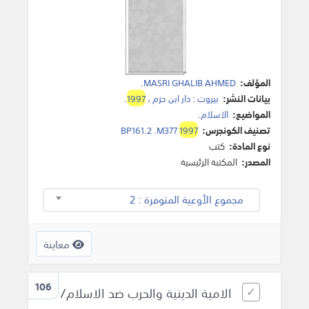
المؤلف:
MASRI GHALIB AHMED
.
بيانات النشر:
بيروت
:
دار ابن حزم
،
1997
.
المواضيع:
الاسلام
.
تصنيف الكونجرس:
1997
BP161.2 .M377
نوع المادة:
كتب
المصدر:
المكتبة الرئيسية
مجموع الأوعية المتوفرة : 2
معاينة
106
الامية الدينية والحرب ضد الاسلام/