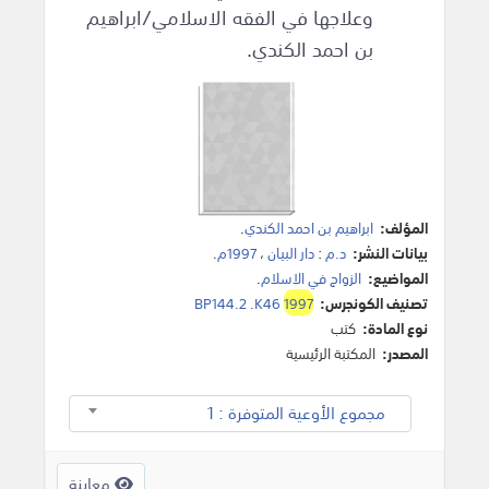
وعلاجها في الفقه الاسلامي/ابراهيم
بن احمد الكندي.
المؤلف:
ابراهيم بن احمد الكندي
.
بيانات النشر:
د.م
:
دار البيان
،
1997م
.
المواضيع:
الزواج في الاسلام
.
تصنيف الكونجرس:
1997
BP144.2 .K46
نوع المادة:
كتب
المصدر:
المكتبة الرئيسية
مجموع الأوعية المتوفرة : 1
معاينة