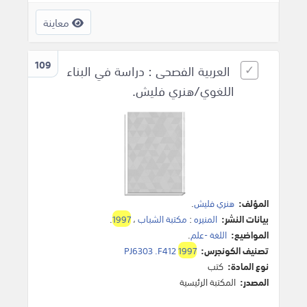
معاينة
109
العربية الفصحى : دراسة في البناء
اللغوي/هنري فليش.
المؤلف:
هنري فليش
.
بيانات النشر:
المنيره
:
مكتبة الشباب
،
1997
.
المواضيع:
اللغة -علم
.
تصنيف الكونجرس:
1997
PJ6303 .F412
نوع المادة:
كتب
المصدر:
المكتبة الرئيسية