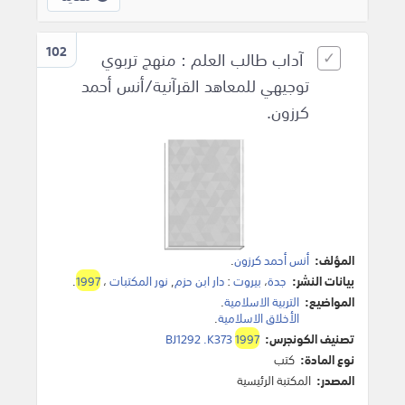
102
آداب طالب العلم : منهج تربوي
توجيهي للمعاهد القرآنية/أنس أحمد
كرزون.
المؤلف:
أنس أحمد كرزون
.
بيانات النشر:
جدة
،
بيروت
:
دار ابن حزم
,
نور المكتبات
،
1997
.
المواضيع:
التربية الاسلامية
.
الأخلاق الاسلامية
.
تصنيف الكونجرس:
1997
BJ1292 .K373
نوع المادة:
كتب
المصدر:
المكتبة الرئيسية