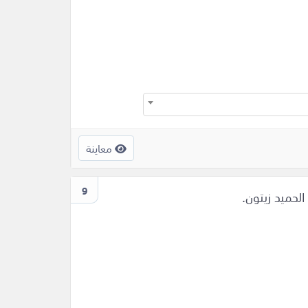
معاينة
9
لحميد زيتون.