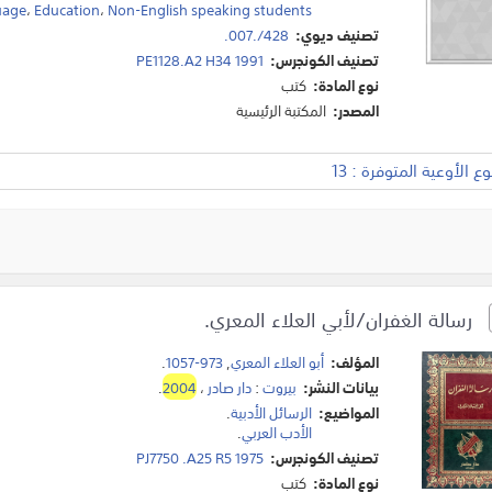
uage
،
Education
،
Non-English speaking students
تصنيف ديوي:
428/.007.
تصنيف الكونجرس:
PE1128.A2 H34 1991
نوع المادة:
كتب
المصدر:
المكتبة الرئيسية
 الأوعية المتوفرة : 13
رسالة الغفران/لأبي العلاء المعري.
المؤلف:
أبو العلاء المعري
,
973-1057
.
بيانات النشر:
بيروت
:
دار صادر
،
2004
.
المواضيع:
الرسائل الأدبية
.
الأدب العربي
.
تصنيف الكونجرس:
PJ7750 .A25 R5 1975
نوع المادة:
كتب