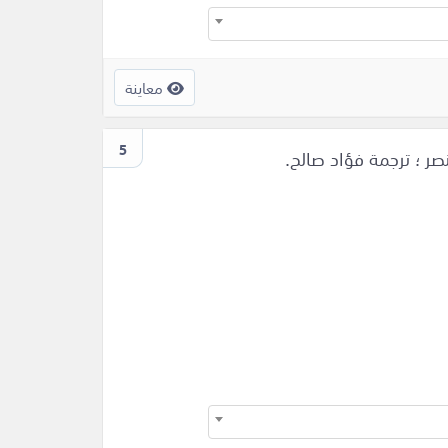
معاينة
5
صر ؛ ترجمة فؤاد صالح.