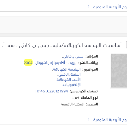
 الأوعية المتوفرة : 1
أساسيات الهندسة الكهربائية/تأليف جيمي ج. كايثي ، سيد أ. ن
المؤلف:
جيمي ج كايثي
.
بيانات النشر:
بيروت
:
أكاديميا إنترناشيونال
،
2004
.
المواضيع:
الهندسة الكهربائية
.
المنطق الرقمي
.
الآلات الكهربائية
.
الإلكترونيات
.
تصنيف الكونجرس:
TK146 .C22612 1994
نوع المادة:
كتب
المصدر:
المكتبة الرئيسية
 الأوعية المتوفرة : 1