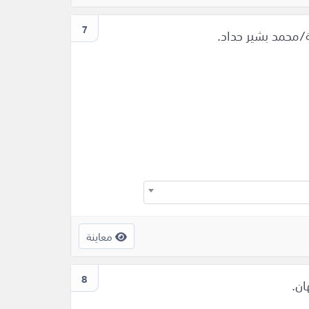
7
ة/محمد بشير حداد.
معاينة
8
ان.