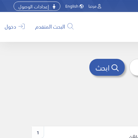
إعدادات الوصول
مرحبا
English
البحث المتقدم
دخول
ابحث
1
يف.