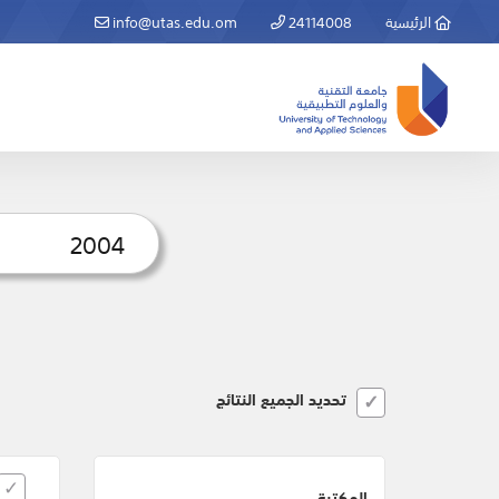
الرئيسية
24114008
info@utas.edu.om
تحديد الجميع النتائج
المكتبة