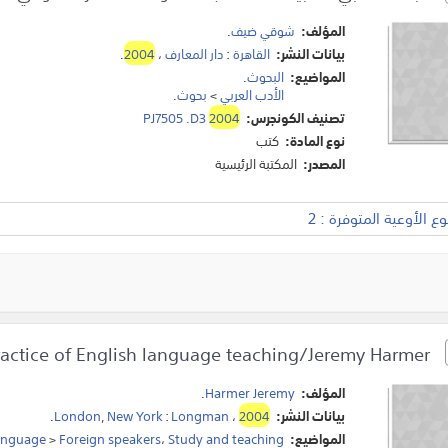
المؤلف:
شوقي ضيف
.
بيانات النشر:
القاهرة
:
دار المعارف
،
2004
.
المواضيع:
البحوث
.
الأدب العربي
>
بحوث
.
تصنيف الكونجرس:
2004
PJ7505 .D3
نوع المادة:
كتب
المصدر:
المكتبة الرئيسية
 الأوعية المتوفرة : 2
The practice of English language teaching/Jeremy Harmer.
المؤلف:
Harmer Jeremy
.
بيانات النشر:
2004
،
Longman
:
New York
,
London
.
المواضيع:
Study and teaching
،
Foreign speakers
>
language