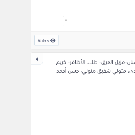
معاينة
4
ن-مزيل العرق- طلاء الأظافر- كريم
هادي، متولي شفيق متولي، حسن أحمد