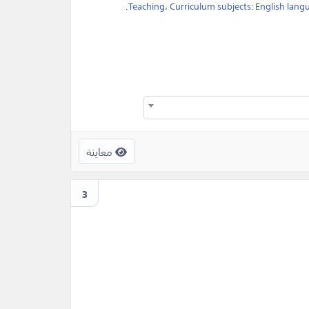
.
Teaching
،
Curriculum subjects: English lang
معاينة
3