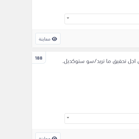
معاينة
188
 اجل تحقيق ما تريد/سو ستوكديل.
معاينة