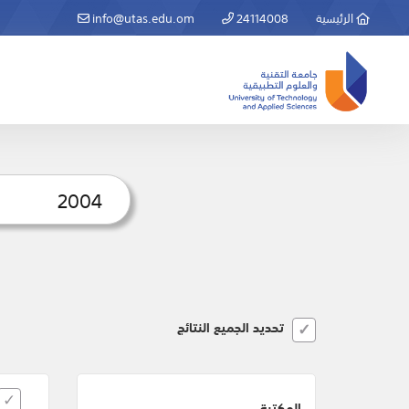
الرئيسية
24114008
info@utas.edu.om
تحديد الجميع النتائج
المكتبة