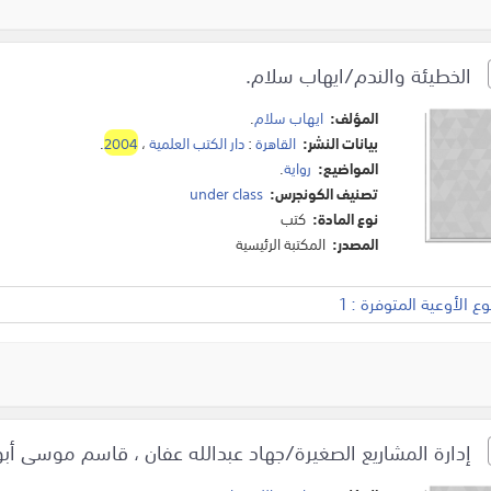
الخطيئة والندم/ايهاب سلام.
المؤلف:
ايهاب سلام
.
بيانات النشر:
القاهرة
:
دار الكتب العلمية
،
2004
.
المواضيع:
رواية
.
تصنيف الكونجرس:
under class
نوع المادة:
كتب
المصدر:
المكتبة الرئيسية
 الأوعية المتوفرة : 1
إدارة المشاريع الصغيرة/جهاد عبدالله عفان ، قاسم موسى أبو