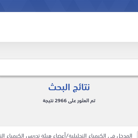
نتائج البحث
تم العثور على 2966 نتيجة
المدخل في الكيمياء التحليلية/أعضاء هيئة تدريس الكيمياء التح