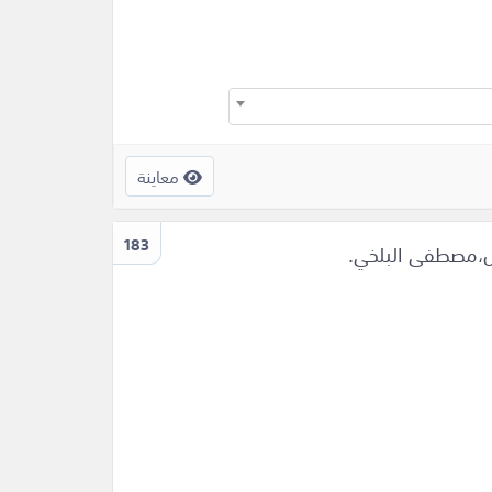
معاينة
183
بيل،مصطفى البلخي.