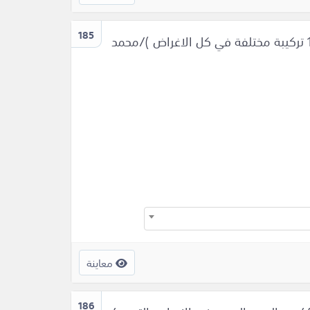
185
فن صناعة المنظفات السائلة ومساحيق التنطيف الحديثة (127 تركيبة مختلفة في كل الاغراض )/محمد
معاينة
186