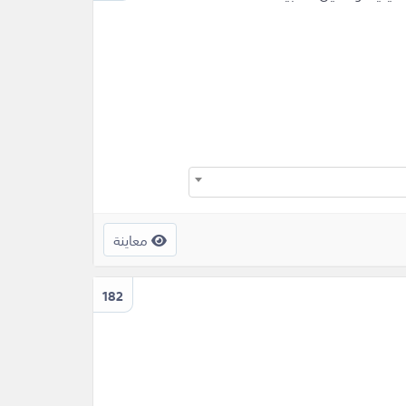
معاينة
182