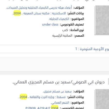
المؤلف:
أعضاء هيئة تدريس الكيمياء التحليلية وتحليل المبيدات
.
بيانات النشر:
الاسكندرية
:
مكتبة بستان المعرفة
،
2004
.
المواضيع:
الكيمياء التحليلة
.
تصنيف الكونجرس:
under class
نوع المادة:
كتب
المصدر:
المكتبة الرئيسية
 الأوعية المتوفرة : 1
ديوان ابي الصوفي/سعيد بن مسلم المجيزي العماني.
المؤلف:
سعيد بن مسلم مجيزي
.
بيانات النشر:
مسقط
:
وزارة الترث والثقافة
،
2004
.
المواضيع:
الشعر العماني
.
تصنيف الكونجرس:
2004
PJ7808 .A219 A17