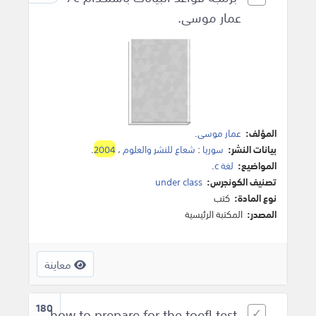
عمار موسى.
المؤلف:
عمار موسى
.
بيانات النشر:
سوريا
:
شعاع للنشر والعلوم
،
2004
.
المواضيع:
لغة c
.
تصنيف الكونجرس:
under class
نوع المادة:
كتب
المصدر:
المكتبة الرئيسية
معاينة
180
how to prepare for the toefl test