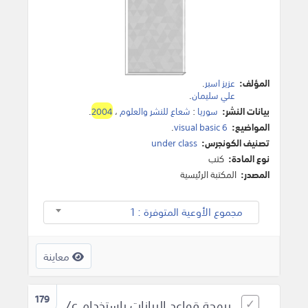
المؤلف:
عزيز اسبر
.
علي سليمان
.
بيانات النشر:
سوريا
:
شعاع للنشر والعلوم
،
2004
.
المواضيع:
visual basic 6
.
تصنيف الكونجرس:
under class
نوع المادة:
كتب
المصدر:
المكتبة الرئيسية
مجموع الأوعية المتوفرة : 1
معاينة
179
برمجة قواعد البيانات باستخدام c/