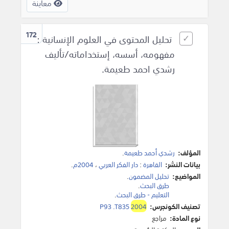
معاينة
172
تحليل المحتوى في العلوم الإنسانية :
مفهومه، أسسه، إستخداماته/تأليف
رشدي احمد طعيمة.
المؤلف:
رشدي أحمد طعيمة
.
بيانات النشر:
القاهرة
:
دار الفكر العربي
،
2004م
.
المواضيع:
تحليل المضمون
.
طرق البحث
.
التعليم - طرق البحث
.
تصنيف الكونجرس:
2004
P93 .T835
نوع المادة:
مراجع