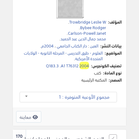
المؤلف:
Trowbridge Leslie W
.
.
Bybee Rodger
.
Carlson-Powell Janet
محمد جمال الدين عبد الحميد
.
بيانات النشر:
العين
:
دار الكتاب الجامعي
،
2004م
.
المواضيع:
العلوم - طرق التدريس - المرحلة الثانوية - الولايات
المتحدة الأمريكية
.
تصنيف الكونجرس:
2004
Q183.3 .A1 T76312
نوع المادة:
كتب
المصدر:
المكتبة الرئيسية
مجموع الأوعية المتوفرة : 1
معاينة
170
النمو الشخصي والمهني للمعلم/نبيل