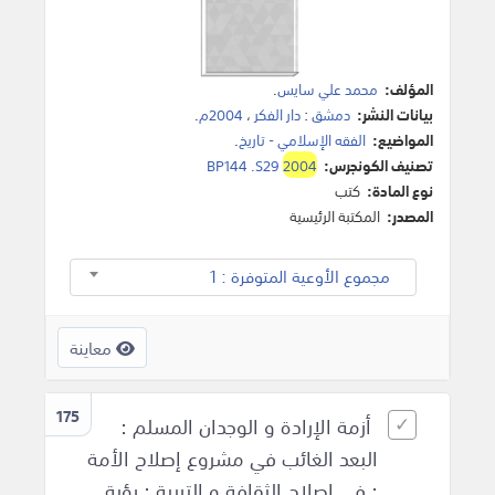
المؤلف:
محمد علي سايس
.
بيانات النشر:
دمشق
:
دار الفكر
،
2004م
.
المواضيع:
الفقه الإسلامي - تاريخ
.
تصنيف الكونجرس:
2004
BP144 .S29
نوع المادة:
كتب
المصدر:
المكتبة الرئيسية
مجموع الأوعية المتوفرة : 1
معاينة
175
أزمة الإرادة و الوجدان المسلم :
البعد الغائب في مشروع إصلاح الأمة
: في إصلاح الثقافة و التربية : رؤية