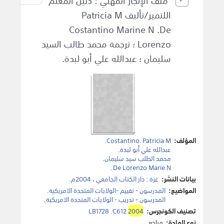
ملف الإنجاز المهني : دليل المعلم
اللتميز/تأليف Patricia M
Costantino Marine N .De
Lorenzo ؛ ترجمة محمد طالب السيد
سليمان ؛ عبدالله علي أبو لبدة.
المؤلف:
Costantino. Patricia M
.
عبدالله علي أبو لبدة
.
محمد الطلب سيد سليمان
.
.
De Lorenzo Marie N
بيانات النشر:
غزة
:
دار الكتاب الجامعي
،
2004م
.
المواضيع:
المدرسون - تقييم -الولايات المتحدة الامريكية
.
المدرسون - تدريب - الولايات المتحدة الامريكية
.
تصنيف الكونجرس:
2004
LB1728 .C612
نوع المادة:
مراجع