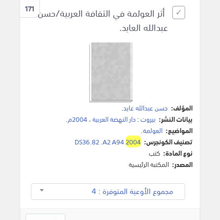
171
أثر العولمة في الثقافة العربية/حسن
عبدالله العايد.
المؤلف:
حسن عبدالله عايد
.
بيانات النشر:
بيروت
:
دار النهضة العربية
،
2004م
.
المواضيع:
العولمة
.
تصنيف الكونجرس:
2004
DS36.82 .A2 A94
نوع المادة:
كتب
المصدر:
المكتبة الرئيسية
مجموع الأوعية المتوفرة : 4