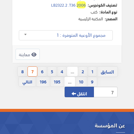
تصنيف الكونجرس:
2006
LB2322.2 .T36
نوع المادة:
كتب
المصدر:
المكتبة الرئيسية
مجموع الأوعية المتوفرة : 1
معاينة
السابق
8
7
6
5
4
...
2
1
9
10
...
195
196
التالي
انتقل
عن المؤسسة