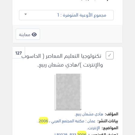
مجموع الأوعية المتوفرة : 1
معاينة
127
تكنولوجيا التعليم المعاصر ( الحاسوب
والإنترنت )/هادي مشعان ربيع.
المؤلف:
هادي مشعان ربيع
.
بيانات النشر:
عمان
:
مكتبة المجتمع العربي
،
2006
.
المواضيع:
الإنترنت
.
تصنيف الكونجرس:
2006
LB1028 .R33