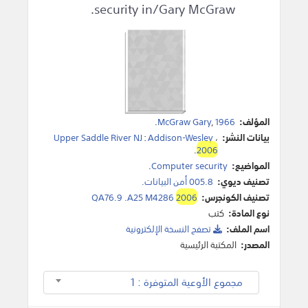
security in/Gary McGraw.
المؤلف:
1966
,
McGraw Gary
.
بيانات النشر:
،
Addison-Wesley
:
Upper Saddle River NJ
.
2006
المواضيع:
Computer security
.
تصنيف ديوي:
005.8 أمن البيانات.
تصنيف الكونجرس:
2006
QA76.9 .A25 M4286
نوع المادة:
كتب
اسم الملف:
تصفح النسخة اﻹلكترونية
المصدر:
المكتبة الرئيسية
مجموع الأوعية المتوفرة : 1