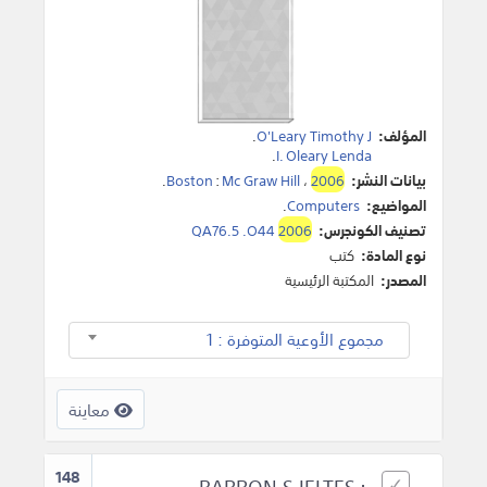
المؤلف:
O'Leary Timothy J
.
.
I. Oleary Lenda
بيانات النشر:
2006
،
Mc Graw Hill
:
Boston
.
المواضيع:
Computers
.
تصنيف الكونجرس:
2006
QA76.5 .O44
نوع المادة:
كتب
المصدر:
المكتبة الرئيسية
مجموع الأوعية المتوفرة : 1
معاينة
148
BARRON S IELTES :