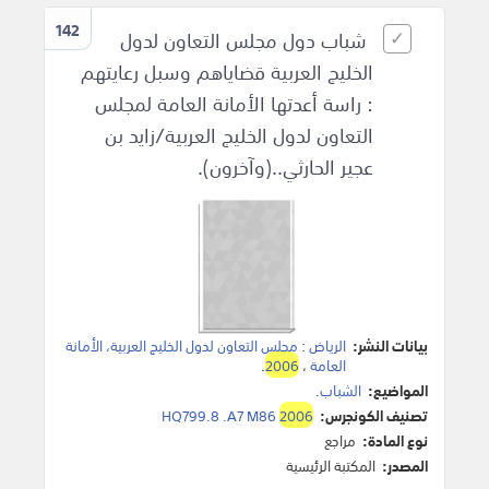
142
شباب دول مجلس التعاون لدول
الخليج العربية قضاياهم وسبل رعايتهم
: راسة أعدتها الأمانة العامة لمجلس
التعاون لدول الخليج العربية/زايد بن
عجير الحارثي..(وآخرون).
بيانات النشر:
الرياض
:
مجلس التعاون لدول الخليج العربية، الأمانة
العامة
،
2006
.
المواضيع:
الشباب
.
تصنيف الكونجرس:
2006
HQ799.8 .A7 M86
نوع المادة:
مراجع
المصدر:
المكتبة الرئيسية