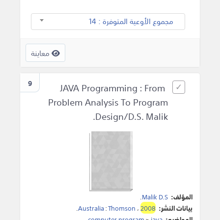
مجموع الأوعية المتوفرة : 14
معاينة
9
JAVA Programming : From
Problem Analysis To Program
Design/D.S. Malik.
المؤلف:
Malik D.S
.
بيانات النشر:
2008
،
Thomson
:
Australia
.
المواضيع:
java
>
computer program
.