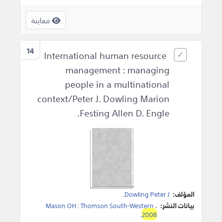
معاينة
14
International human resource
management : managing
people in a multinational
context/Peter J. Dowling Marion
Festing Allen D. Engle.
المؤلف:
Dowling Peter J
.
بيانات النشر:
،
Thomson South-Western
:
Mason OH
.
2008