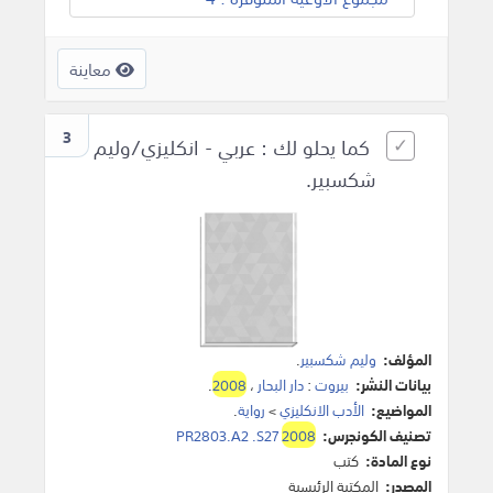
معاينة
3
كما يحلو لك : عربي - انكليزي/وليم
شكسبير.
المؤلف:
وليم شكسبير
.
بيانات النشر:
بيروت
:
دار البحار
،
2008
.
المواضيع:
الأدب الانكليزي
>
رواية
.
تصنيف الكونجرس:
2008
PR2803.A2 .S27
نوع المادة:
كتب
المصدر:
المكتبة الرئيسية