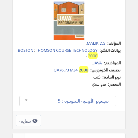
المؤلف:
MALIK D.S
.
بيانات النشر:
THOMSON COURSE TECHNOLOGY
:
BOSTON
.
،
2008
المواضيع:
JAVA
.
تصنيف الكونجرس:
2008
QA76.73 M34
نوع المادة:
كتب
المصدر:
فرع عبري
مجموع الأوعية المتوفرة : 5
معاينة