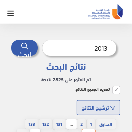
ابحث
نتائج البحث
تم العثور على 2825 نتيجة
تحديد الجميع النتائج
ترشيح النتائج
السابق
133
132
131
...
2
1