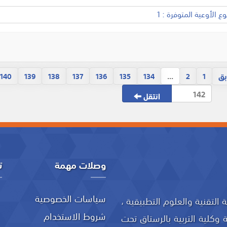
 الأوعية المتوفرة : 1
بق
140
139
138
137
136
135
134
...
2
1
انتقل
وصلات مهمة
ت
سياسات الخصوصية
 (76/2020) بإنشاء جامعة التقنية والعلوم التطبيقية ،
شروط الاستخدام
 وكلية التربية بالرستاق تحت