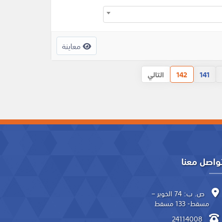
معاينة
141
142
التالي
واصل معنا
ص. ب: 74 الخوير –
مسقط- 133 مسقط
24114008