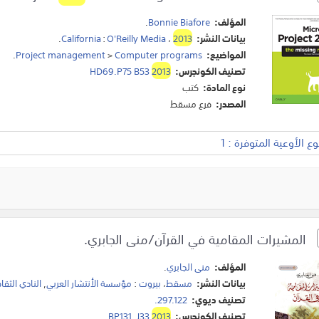
المؤلف:
Bonnie Biafore
.
بيانات النشر:
2013
،
O'Reilly Media
:
California
.
المواضيع:
Computer programs
>
Project management
.
تصنيف الكونجرس:
2013
HD69.P75 B53
نوع المادة:
كتب
المصدر:
فرع مسقط
 الأوعية المتوفرة : 1
المشيرات المقامية في القرآن/منى الجابري.
المؤلف:
منى الجابري
.
بيانات النشر:
مسقط
،
بيروت
:
مؤسسة الأنتشار العربي
,
النادي الثقا
تصنيف ديوي:
297.122.
تصنيف الكونجرس:
2013
BP131 .J33