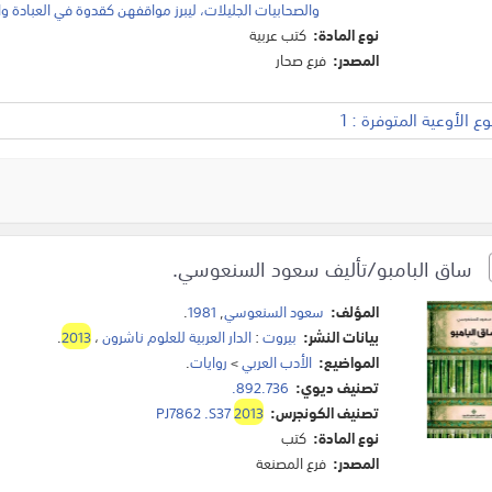
والصحابيات الجليلات، ليبرز مواقفهن كقدوة في العبادة وال
نوع المادة:
كتب عربية
المصدر:
فرع صحار
 الأوعية المتوفرة : 1
ساق البامبو/تأليف سعود السنعوسي.
المؤلف:
سعود السنعوسي
,
1981
.
بيانات النشر:
بيروت
:
الدار العربية للعلوم ناشرون
،
2013
.
المواضيع:
الأدب العربي
>
روايات
.
تصنيف ديوي:
892.736.
تصنيف الكونجرس:
2013
PJ7862 .S37
نوع المادة:
كتب
المصدر:
فرع المصنعة