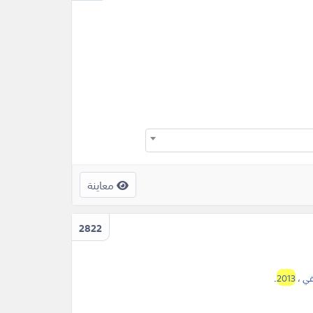
معاينة
2822
في
،
2013
.