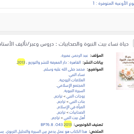
 الأوعية المتوفرة : 1
حياة نساء بيت النبوة والصحابيات : دروس وعبر/تأليف الأستاذ 
المؤلف:
عبد الرحمن عميرة
.
بيانات النشر:
القاهرة
:
دار المعرفة للنشر والتوزيع
،
2013
.
المواضيع:
محمد صلى الله عليه وسلم
.
نساء النبي
.
العلاقات الزوجية
.
المجتمع الإسلامي
.
السيرة النبوية
.
زوجات النبي
>
تراجم
.
بنات النبي
>
تراجم
.
المرأة في الإسلام
.
الصحابيات
>
تراجم
.
أهل بيت النبي
>
تراجم
.
تصنيف الكونجرس:
2013
BP76.8 .O43
الملخص:
هذا الكتاب هو عمل يدمج بين السيرة والتحليل التربوي.