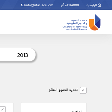
الرئيسية
24114008
info@utas.edu.om
تحديد الجميع النتائج
المكتبة