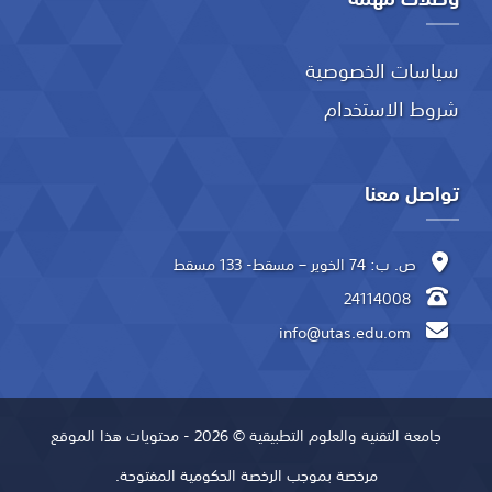
سياسات الخصوصية
شروط الاستخدام
تواصل معنا
ص. ب: 74 الخوير – مسقط- 133 مسقط
24114008
info@utas.edu.om
جامعة التقنية والعلوم التطبيقية © 2026 - محتويات هذا الموقع
مرخصة بموجب الرخصة الحكومية المفتوحة.