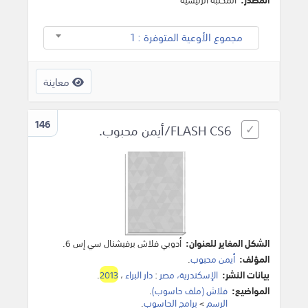
مجموع الأوعية المتوفرة : 1
معاينة
146
FLASH CS6/أيمن محبوب.
الشكل المغاير للعنوان:
أدوبي فلاش برفيشنال سي إس 6.
المؤلف:
أيمن محبوب
.
بيانات النشر:
الإسكندرية، مصر
:
دار البراء
،
2013
.
المواضيع:
فلاش (ملف حاسوب)
.
الرسم
>
برامج الحاسوب
.