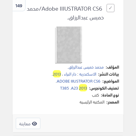
149
Adobe IIIUSTRATOR CS6/محمد
خميس عبدالرزاق.
المؤلف:
محمد خميس عبدالرزاق
.
بيانات النشر:
الاسكندرية
:
دار البراء
،
2013
.
المواضيع:
ADOBE IIIUSTRATOR CS6
.
تصنيف الكونجرس:
2013
T385 .A23
نوع المادة:
كتب
المصدر:
المكتبة الرئيسية
معاينة