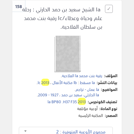
158
la الشيخ سعيد بن حمد الحارثي : رحلة
علم وحياة وعطاء/lc رقية بنت محمد
بن سلطان الفلاحية.
المؤلف:
رقية بنت محمد la الفلاحية
.
بيانات النشر:
la مسقط
:
lb مكتبة الأنفال
،
2013
lc
.
المواضيع:
la عمان - تراجم
.
la الحارثي، سعيد بن حمد ، 1927 - 2009
.
تصنيف الكونجرس:
2013
la BP80 .H37 F35
نوع المادة:
أوعية مؤتلفة
المصدر:
المكتبة الرئيسية
مجموع الأوعية المتوفرة : 2