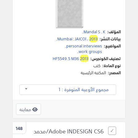
المؤلف:
Mandal S . K
.
بيانات النشر:
2013
،
JAICOl
:
Mumbai
.
المواضيع:
personal interviews
.
.
work groups
تصنيف الكونجرس:
2013
HF5549.5 M36
نوع المادة:
كتب
المصدر:
المكتبة الرئيسية
مجموع الأوعية المتوفرة : 1
معاينة
148
Adobe INDESIGN CS6/محمد