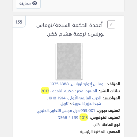
معاينة
155
أعمدة الحكمة السبعة/توماس
لورنس.؛ ترجمة هشام خضر.
المؤلف:
توماس إدوارد لورانس
,
1888-1935
.
بيانات النشر:
القاهرة، مصر
:
مكتبة النافذة
،
2013
.
المواضيع:
الحرب العالمية الأولى، 1914-1918
.
شبه الجزيرة العربية
>
تاريخ
.
تصنيف ديوي:
953.001 دول مجلس التعاون الخليجي.
تصنيف الكونجرس:
2013
DS68.4 L39
نوع المادة:
كتب
المصدر:
المكتبة الرئيسية