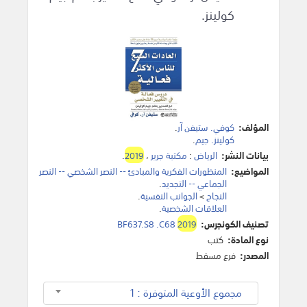
كولينز.
المؤلف:
كوفي. ستيفن آر
.
كولينز. جيم
.
بيانات النشر:
الرياض
:
مكتبة جرير
،
2019
.
المواضيع:
المنظورات الفكرية والمبادئ -- النصر الشخصي -- النصر
الجماعي -- التجديد
.
النجاح
>
الجوانب النفسية
.
العلاقات الشخصية
.
تصنيف الكونجرس:
2019
BF637.S8 .C68
نوع المادة:
كتب
المصدر:
فرع مسقط
مجموع الأوعية المتوفرة : 1