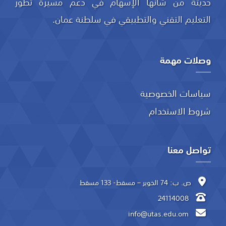
حديثة من شأنها الإسهام في دعم مسيرة تطور
التعليم التقني والتطبيقي في سلطنة عمان.
وصلات مهمة
سياسات الخصوصية
شروط الاستخدام
تواصل معنا
ص. ب: 74 الخوير – مسقط- 133 مسقط
24114008
info@utas.edu.om