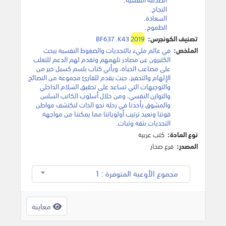
النجاح
.
السعادة
.
الطموح
.
تصنيف الكونجرس:
2019
BF637 .K43
الملخص:
في عالم مليء بالتحديات والضغوط النفسية يبحث
الكثيرون عن مصادر تلهمهم وتقدم لهم الدعم للتغلب
على مصاعب الحياة، ويأتي كتاب بلسم كسيل خير من
الإلهام والتحفيز، حيث يقدم للقارئ مجموعة من النصائح
والتوجيهات التي تساعد على تحقيق السلام الداخلي
والتوازن النفسي، ومن خلال أسلوب الكاتب السلس
والمشوق يأخدنا في رحلة نحو الذات لنكتشف مواطن
قوتنا ونعيد ترتيب أولوياتنا مما يمكننا من مواجهة
التحديات بثقة وثبات.
نوع المادة:
كتب عربية
المصدر:
فرع صحار
مجموع الأوعية المتوفرة : 1
معاينة