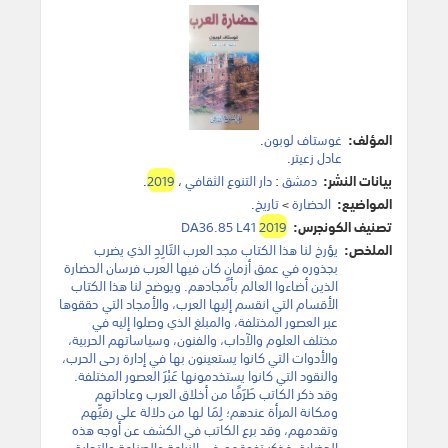
المؤلف:
غوستاف لوبون
.
عادل زعيتر
.
بيانات النشر:
دمشق
:
دار التنوع الثقافي
،
2019
.
المواضيع:
الحضارة
>
تاريخ
.
تصنيف الكونجرس:
2019
DA36.85 L41
الملخص:
يؤرخ لنا هذا الكتاب مجد العرب التَالِدِ الذي يضرب
بجذوره في عمق أزمانٍ كان فيها العرب فرسان الحضارة
الذين أضاءوا العالم بأمجادهم. ويوضح لنا هذا الكتاب
الأقسام التي انقسم إليها العرب، والأمجاد التي حققوها
عبر العصور المختلفة، والمبلغ الذي وصلوا إليه في
مختلف العلوم والآداب، والفنون، وسياساتهم الحربية،
والأدوات التي كانوا يستعينون بها في إدارة رحى الحرب،
والنقود التي كانوا يستخدمونها عَبْرَ العصور المختلفة.
وقد ذكر الكاتب طَرَفًا من أخلاق العرب وعاداتهم
ومكانة المرأة عندهم؛ لِمَا لها من دلالة على رقيِّهم
وتقدمهم، وقد برع الكاتب في الكشف عن أوجه هذه
الحضارة، فذكر تفوقهم في الزراعة والصناعة والتجارة.