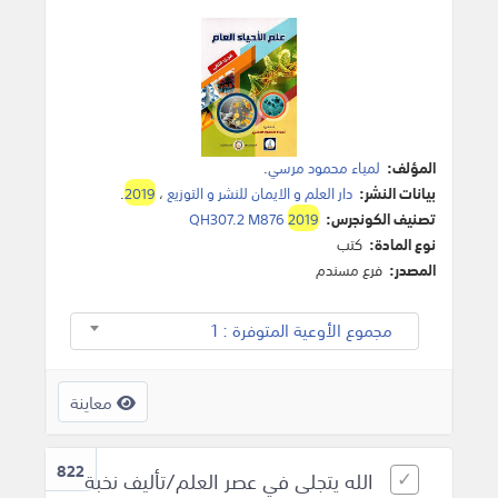
المؤلف:
لمياء محمود مرسي
.
بيانات النشر:
دار العلم و الايمان للنشر و التوزيع
،
2019
.
تصنيف الكونجرس:
2019
QH307.2 M876
نوع المادة:
كتب
المصدر:
فرع مسندم
مجموع الأوعية المتوفرة : 1
معاينة
822
الله يتجلى في عصر العلم/تأليف نخبة