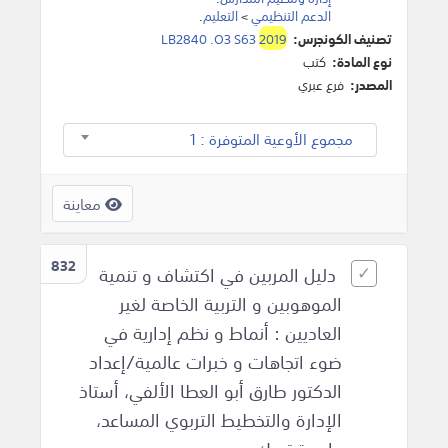
الدعم التنظيمي
>
التعليم
.
تصنيف الكونجرس:
2019
LB2840 .O3 S63
نوع المادة:
كتب
المصدر:
فرع عبري
مجموع الأوعية المتوفرة : 1
معاينة
832
دليل المربين في اكتشاف و تنمية
الموهوبين و التربية الخاصة لغير
العاديين : أنماط و نظم إدارية في
ضوء اتجاهات و خبرات عالمية/إعداد
الدكتور طارق أبو العطا الألفي، أستاذ
الإدارة والتخطيط التربوي المساعد،