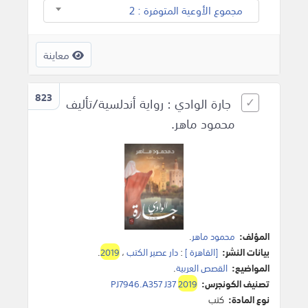
مجموع الأوعية المتوفرة : 2
معاينة
823
جارة الوادي : رواية أندلسية/تأليف
محمود ماهر.
المؤلف:
محمود ماهر
.
بيانات النشر:
[القاهرة ]
:
دار عصير الكتب
،
2019
.
المواضيع:
القصص العربية
.
تصنيف الكونجرس:
2019
PJ7946.A357 J37
نوع المادة:
كتب