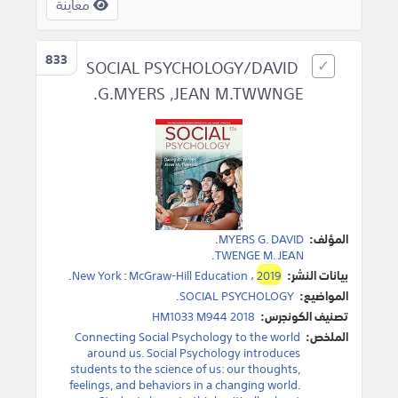
معاينة
833
SOCIAL PSYCHOLOGY/DAVID
G.MYERS ,JEAN M.TWWNGE.
المؤلف:
MYERS G. DAVID
.
.
TWENGE M. JEAN
بيانات النشر:
2019
،
McGraw-Hill Education
:
New York
.
المواضيع:
SOCIAL PSYCHOLOGY
.
تصنيف الكونجرس:
HM1033 M944 2018
الملخص:
Connecting Social Psychology to the world
around us. Social Psychology introduces
students to the science of us: our thoughts,
feelings, and behaviors in a changing world.