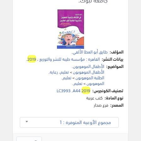
جامعة تبوك.
المؤلف:
طارق أبو العطا الألفي
.
بيانات النشر:
القاهرة
:
مؤسسة طيبة للنشر والتوزيع
،
2019
.
المواضيع:
الأطفال الموهوبون
.
الأطفال الموهوبون
>
تعليم
،
رعاية
.
الطلبة الموهوبون
>
تعليم
.
الموهوبون
>
تعليم
.
تصنيف الكونجرس:
2019
LC3993 .A44
نوع المادة:
كتب عربية
المصدر:
فرع صحار
مجموع الأوعية المتوفرة : 1