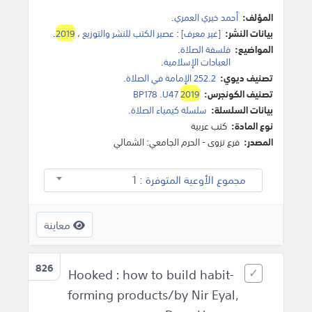
المؤلف:
أحمد خيري العمري
.
بيانات النشر:
[غير معرف]
:
عصير الكتب للنشر والتوزيع
،
2019
.
المواضيع:
فلسفة الصلاة
.
العبادات الإسلامية
.
تصنيف ديوي:
252.2 الإمامة في الصلاة.
تصنيف الكونجرس:
2019
BP178 .U47
بيانات السلسلة:
سلسلة كيمياء الصلاة.
نوع المادة:
كتب عربية
المصدر:
فرع نزوى - الحرم الجامعي: الشمالي
مجموع الأوعية المتوفرة : 1
معاينة
826
Hooked : how to build habit-
forming products/by Nir Eyal,