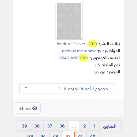
بيانات النشر:
2019
،
Elsever
:
london
.
المواضيع:
medical microbiology
.
تصنيف الكونجرس:
2019
QR46.M56
نوع المادة:
كتب
المصدر:
فرع صور
مجموع الأوعية المتوفرة : 1
معاينة
السابق
39
38
37
36
...
2
1
40
41
42
43
44
التالي