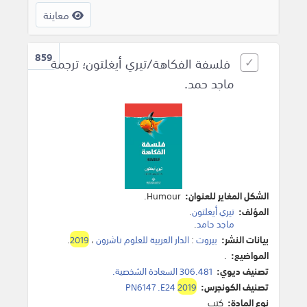
معاينة
859
فلسفة الفكاهة/تيري أيغلتون؛ ترجمة
ماجد حمد.
الشكل المغاير للعنوان:
Humour.
المؤلف:
تيري أيغلتون
.
ماجد حامد
.
بيانات النشر:
بيروت
:
الدار العربية للعلوم ناشرون
،
2019
.
المواضيع:
.
تصنيف ديوي:
306.481 السعادة الشخصية.
تصنيف الكونجرس:
2019
PN6147 .E24
نوع المادة:
كتب