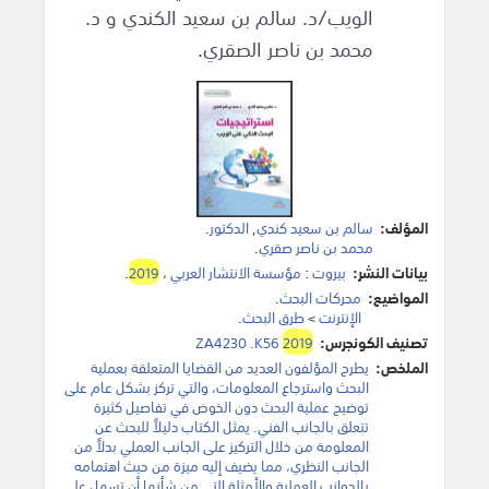
الويب/د. سالم بن سعيد الكندي و د.
محمد بن ناصر الصقري.
المؤلف:
سالم بن سعيد كندي
,
الدكتور
.
محمد بن ناصر صقري
.
بيانات النشر:
بيروت
:
مؤسسة الانتشار العربي
،
2019
.
المواضيع:
محركات البحث
.
الإنترنت
>
طرق البحث
.
تصنيف الكونجرس:
2019
ZA4230 .K56
الملخص:
يطرح المؤلفون العديد من القضايا المتعلقة بعملية
البحث واسترجاع المعلومات، والتي تركز بشكل عام على
توضيح عملية البحث دون الخوض في تفاصيل كثيرة
تتعلق بالجانب الفني. يمثل الكتاب دليلاً للبحث عن
المعلومة من خلال التركيز على الجانب العملي بدلاً من
الجانب النظري، مما يضيف إليه ميزة من حيث اهتمامه
بالجوانب العملية والأمثلة التي من شأنها أن تسهل على