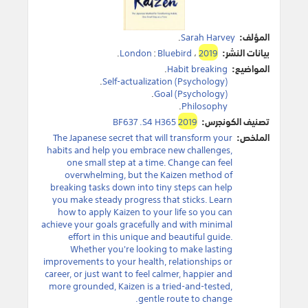
المؤلف:
Sarah Harvey
.
بيانات النشر:
2019
،
Bluebird
:
London
.
المواضيع:
Habit breaking
.
.
Self-actualization (Psychology)
.
Goal (Psychology)
.
Philosophy
تصنيف الكونجرس:
2019
BF637 .S4 H365
الملخص:
The Japanese secret that will transform your
habits and help you embrace new challenges,
one small step at a time. Change can feel
overwhelming, but the Kaizen method of
breaking tasks down into tiny steps can help
you make steady progress that sticks. Learn
how to apply Kaizen to your life so you can
achieve your goals gracefully and with minimal
effort in this unique and beautiful guide.
Whether you're looking to make lasting
improvements to your health, relationships or
career, or just want to feel calmer, happier and
more grounded, Kaizen is a tried-and-tested,
gentle route to change.