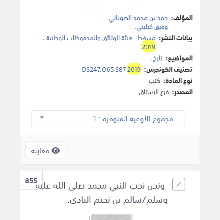
المؤلف:
حمد بن محمد الضوياني
.
وفيق كيليني
.
بيانات النشر:
مسقط
:
هيئة الوثائق والمحفوظات الوطنية
،
.
2019
المواضيع:
تارخ
.
تصنيف الكونجرس:
2019
DS247.O65 S87
نوع المادة:
كتب
المصدر:
فرع الرستاق
مجموع الأوعية المتوفرة : 1
معاينة
855
ونحن نحب النبي محمد صلى الله عليه
وسلم/سالم بن نجيم البادي.