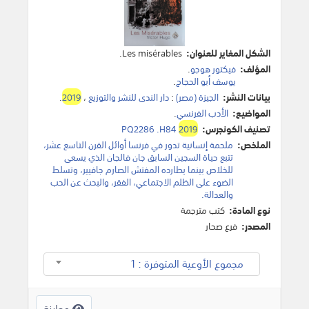
الشكل المغاير للعنوان:
Les misérables.
المؤلف:
فيكتور هوجو
.
يوسف أبو الحجاج
.
بيانات النشر:
الجيزة (مصر)
:
دار الندى للنشر والتوزيع
،
2019
.
المواضيع:
الأدب الفرنسي
.
تصنيف الكونجرس:
2019
PQ2286 .H84
الملخص:
ملحمة إنسانية تدور في فرنسا أوائل القرن التاسع عشر،
تتبع حياة السجين السابق جان فالجان الذي يسعى
للخلاص بينما يطارده المفتش الصارم جافيير، وتسلط
الضوء على الظلم الاجتماعي، الفقر، والبحث عن الحب
والعدالة.
نوع المادة:
كتب مترجمة
المصدر:
فرع صحار
مجموع الأوعية المتوفرة : 1
معاينة