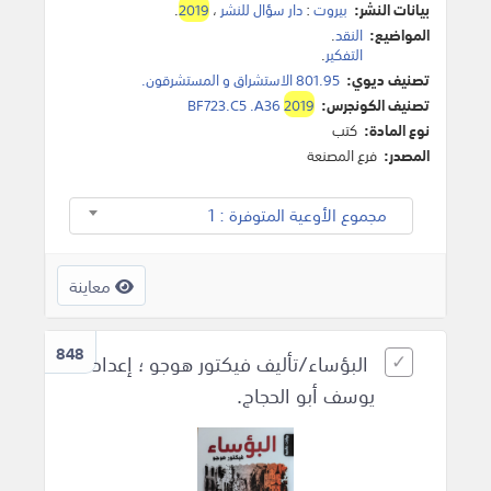
بيانات النشر:
بيروت
:
دار سؤال للنشر
،
2019
.
المواضيع:
النقد
.
التفكير
.
تصنيف ديوي:
801.95 الاستشراق و المستشرقون.
تصنيف الكونجرس:
2019
BF723.C5 .A36
نوع المادة:
كتب
المصدر:
فرع المصنعة
مجموع الأوعية المتوفرة : 1
معاينة
848
البؤساء/تأليف فيكتور هوجو ؛ إعداد
يوسف أبو الحجاج.