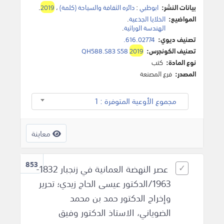
بيانات النشر:
ابوظبي
:
دائره الثقافة والسياحة (كلمة)
،
2019
.
المواضيع:
الخلايا الجذعية
.
الهندسة الوراثية
.
تصنيف ديوي:
616.02774.
تصنيف الكونجرس:
2019
QH588.S83 S58
نوع المادة:
كتب
المصدر:
فرع المصنعة
مجموع الأوعية المتوفرة : 1
معاينة
853
عصر النهضة العمانية في زنجبار 1832-
1963/الدكتور عيسى الحاج زيدي؛ تحرير
وإخراج الدكتور حمد بن محمد
الضوياني، الاستاذ الدكتور وفيق