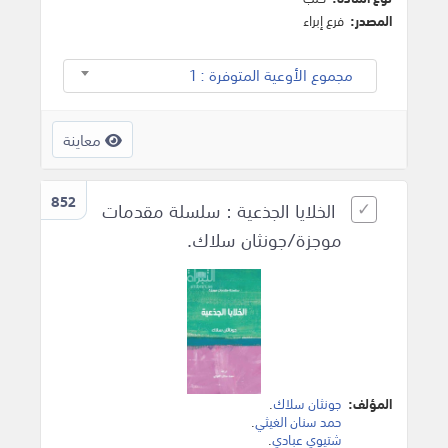
المصدر:
فرع إبراء
مجموع الأوعية المتوفرة : 1
معاينة
852
الخلايا الجذعية : سلسلة مقدمات
موجزة/جونثان سلاك.
المؤلف:
جونثان سلاك
.
حمد سنان الغيثي
.
شتيوي عبادي
.