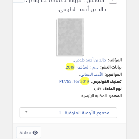
خالد بن أحمد الطوقي.
المؤلف:
خالد بن أحمد طوقي
.
بيانات النشر:
د.م
:
المؤلف
،
2019
.
المواضيع:
الأدب العماني
.
تصنيف الكونجرس:
2019
PJ7765 .T67
نوع المادة:
كتب
المصدر:
المكتبة الرئيسية
مجموع الأوعية المتوفرة : 1
معاينة