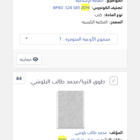
المواضيع:
الثقافة الإسلامية
.
تصنيف الكونجرس:
2019
BP80 .S24 S85
نوع المادة:
كتب
المصدر:
المكتبة الرئيسية
مجموع الأوعية المتوفرة : 1
معاينة
84
طوق الثريا/محمد طالب البلوشي.
المؤلف:
محمد طالب بلوشي
.
بيانات النشر:
مسقط
:
دار الوراق
،
2019
.