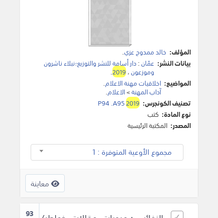
المؤلف:
خالد ممدوح عزي
.
بيانات النشر:
عمّان
:
دار أسامة للنشر والتوزيع؛نبلاء ناشرون
وموزعون
،
2019
.
المواضيع:
اخلاقيات مهنة الاعلام
.
آداب المهنة
>
الاعلام
.
تصنيف الكونجرس:
2019
P94 .A95
نوع المادة:
كتب
المصدر:
المكتبة الرئيسية
مجموع الأوعية المتوفرة : 1
معاينة
93
النفائس : مرويات..مقالات..خواطر/