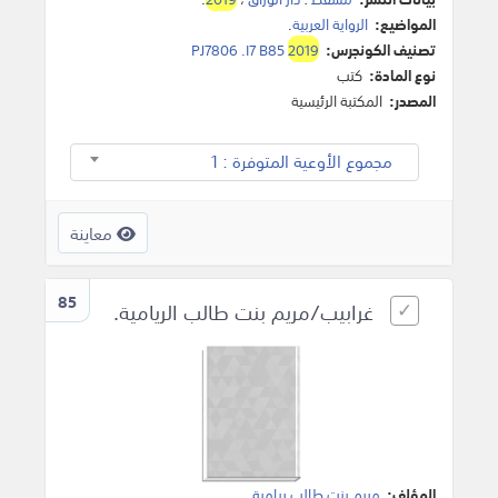
المواضيع:
الرواية العربية
.
تصنيف الكونجرس:
2019
PJ7806 .I7 B85
نوع المادة:
كتب
المصدر:
المكتبة الرئيسية
مجموع الأوعية المتوفرة : 1
معاينة
85
غرابيب/مريم بنت طالب الريامية.
المؤلف:
مريم بنت طالب ريامية
.