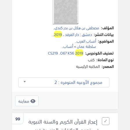
المؤلف:
مصطفى بن هلال بن بدر كندي
.
بيانات النشر:
دمشق
:
دار الفرقد
،
2019
.
المواضيع:
أنساب العرب
.
سلطنة عمان
>
أنساب
.
تصنيف الكونجرس:
2019
CS219 .O67 K56
نوع المادة:
كتب
المصدر:
المكتبة الرئيسية
مجموع الأوعية المتوفرة : 2
معاينة
99
إعجاز القرآن الكريم والسنة النبوية
في تحريم العلاقات الجنسية غير