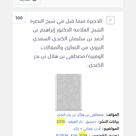
100
الذخيرة فيما قيل في شيخ البصرة
الشيخ العلامة الدكتور إبراهيم بن
أحمد بن سليمان الكندي السمدي
النزوي من التعازي والمقالات
الوفيرة/مصطفى بن هلال بن بدر
الكندي.
المؤلف:
مصطفى بن هلال بن بدر كندي
.
بيانات النشر:
دمشق
:
دار الفرقد
،
2019
.
المواضيع:
أدب عماني
>
رثاء
.
تصنيف الكونجرس:
2019
PJ7836 .K56