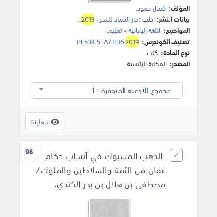
المؤلف:
كمال حمود
.
بيانات النشر:
حلب
:
دار العماد للنشر
،
2019
.
المواضيع:
اللغة اليابانية
>
تعليم
.
تصنيف الكونجرس:
2019
PL539.5 .A7 H36
نوع المادة:
كتب
المصدر:
المكتبة الرئيسية
مجموع الأوعية المتوفرة : 1
معاينة
98
الذهب المسبوك في أنساب حكام
عمان من الئمة والسلاطين والملوك/
مصطفى بن هلال بن بدر الكندي.