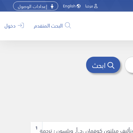
إعدادات الوصول
مرحبا
English
البحث المتقدم
دخول
ابحث
1
أليف ميلتون كوفمان ،ج.أ. ويلسون ؛ ترجمة