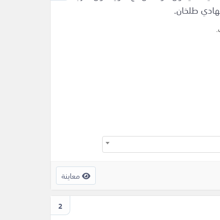
هادي طلخان.
.
معاينة
2