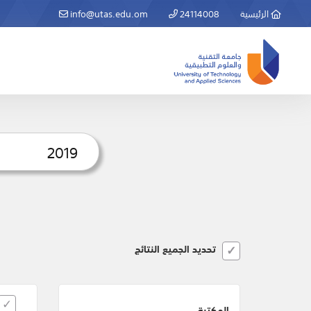
الرئيسية
24114008
info@utas.edu.om
تحديد الجميع النتائج
المكتبة