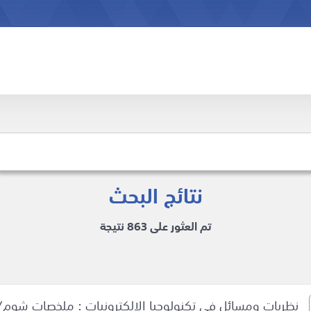
نتائج البحث
تم العثور على 863 نتيجة
نظريات ومسائل في تكنولوجيا الالكترونيات : ملخصات شوم/ت