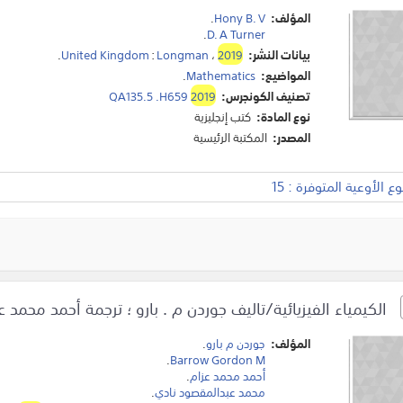
المؤلف:
Hony B. V
.
.
D. A Turner
بيانات النشر:
2019
،
Longman
:
United Kingdom
.
المواضيع:
Mathematics
.
تصنيف الكونجرس:
2019
QA135.5 .H659
نوع المادة:
كتب إنجليزية
المصدر:
المكتبة الرئيسية
 الأوعية المتوفرة : 15
الكيمياء الفيزيائية/تاليف جوردن م . بارو ؛ ترجمة أحمد محمد 
المؤلف:
جوردن م بارو
.
.
Barrow Gordon M
أحمد محمد عزام
.
محمد عبدالمقصود نادي
.