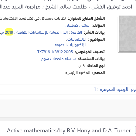
احمد توفيق الخشن ، طلعت سالم الشيخ ؛ مراجعة السيد عبدال
الشكل المغاير للعنوان:
نظريات ومسائل في تكنولوجيا الالكترونيات
المؤلف:
ميلتون كوفمان
.
بيانات النشر:
القاهرة
:
الدار الدولية للإستثمارات الثقافية
،
2019
م
.
المواضيع:
الالكترونيات
.
الإلكترونيات الدقيقة
.
تصنيف الكونجرس:
TK7816 .K3812 2005
بيانات السلسلة:
سلسلة ملخصات شوم.
نوع المادة:
كتب
المصدر:
المكتبة الرئيسية
 الأوعية المتوفرة : 1
Active mathematics/by B.V. Hony and D.A. Turner.