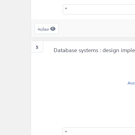
معاينة
5
Database systems : design imp
.
Aust