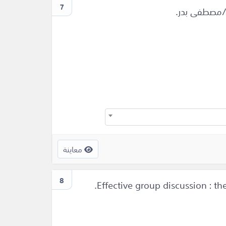
7
ة/مصطفى بدر.
معاينة
8