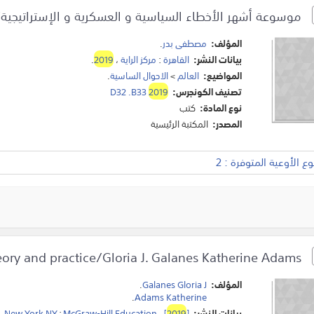
موسوعة أشهر الأخطاء السياسية و العسكرية و الإستراتيجي
المؤلف:
مصطفى بدر
.
بيانات النشر:
القاهرة
:
مركز الراية
،
2019
.
المواضيع:
العالم
>
الاحوال الساسية
.
تصنيف الكونجرس:
2019
D32 .B33
نوع المادة:
كتب
المصدر:
المكتبة الرئيسية
 الأوعية المتوفرة : 2
Effective group discussion : theory and practice/Gloria J. Galanes Katherine Adams.
المؤلف:
Galanes Gloria J
.
.
Adams Katherine
بيانات النشر:
]
2019
[
،
McGraw-Hill Education
:
New York NY
.