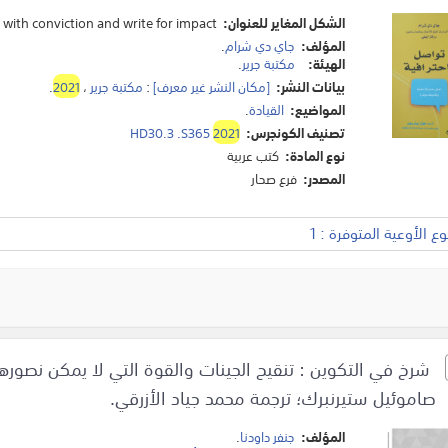
الشكل المغاير للعنوان:
ith conviction and write for impact.
المؤلف:
جاي دي شرام
.
الهيئة:
مكتبة جرير
.
بيانات النشر:
[مكان النشر غير معرف]
:
مكتبة جرير
،
2021
.
المواضيع:
القيادة
.
تصنيف الكونجرس:
2021
HD30.3 .S365
نوع المادة:
كتب عربية
المصدر:
فرع صحار
 الأوعية المتوفرة : 1
شرخ في التكوين : تنقيح الجينات والقوة التي لا يمكن نصورها
صاموئيل ستيرنبرك؛ ترجمة محمد جياد الأزرقي.
المؤلف:
جنفر داودنا
.