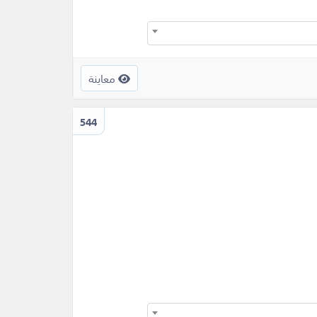
معاينة
544