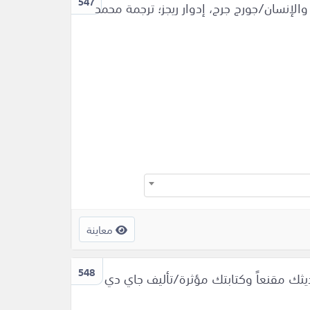
547
والإنسان/جورج جرج، إدوار ريجز؛ ترجمة محمد
معاينة
548
 Communicate with mastery : اجعل حديثك مقنعاً وكتابتك مؤثرة/تأليف جاي دي