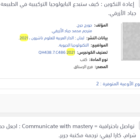
إعادة التكوين : كيف ستبدع البايولوجيا التركيبية في الطبيعة 
جياد الأزرقي.
المؤلف:
جورج جرج
.
مترجم محمد جياد الأزرقي
.
بيانات النشر:
لبنان
:
الدار العربية للعلوم ناشرون
،
2021
.
المواضيع:
التكنولوجيا الحيوية
.
تصنيف الكونجرس:
2021
QH438.7.C486
نوع المادة:
كتب
المصدر:
فرع الرستاق
 الأوعية المتوفرة : 2
تواصل باحترافية =
شرام، كارا ليفي؛ ترجمة مكتبة جرير.