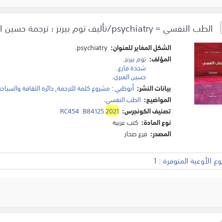
الطب النفسي = psychiatry/تأليف توم بيرنز ؛ ترجمة حسين العبري ؛ مراجعة الدكتور شحدة فارع.
الشكل المغاير للعنوان:
psychiatry.
المؤلف:
توم بيرنز
.
شحدة فارع
.
حسين العبري
.
بيانات النشر:
أبوظبي
:
مشروع كلمة للترجمة
,
دائرة الثقافة والسياحة
المواضيع:
الطب النفسي
.
تصنيف الكونجرس:
2021
RC454 .B84125
نوع المادة:
كتب عربية
المصدر:
فرع صحار
 الأوعية المتوفرة : 1