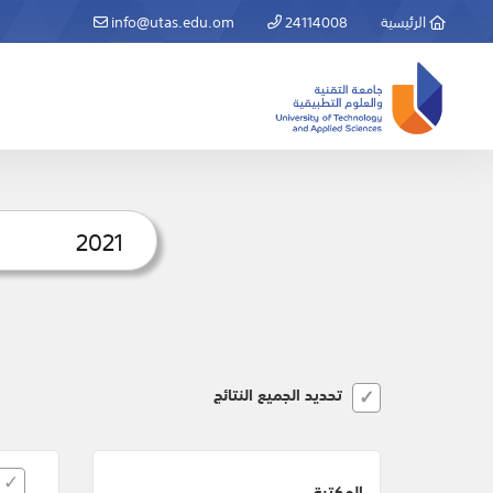
الرئيسية
24114008
info@utas.edu.om
تحديد الجميع النتائج
المكتبة