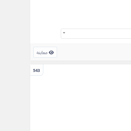
معاينة
543