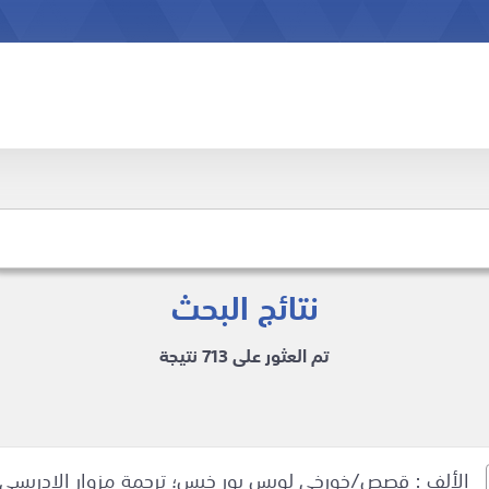
نتائج البحث
تم العثور على 713 نتيجة
الألف : قصص/خورخي لويس بور خيس؛ ترجمة مزوار الإدريسي.