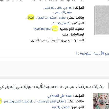
المؤلف:
خورخي لويس بور خيس
.
مزوار الإدريسي
.
بيانات النشر:
بغداد
:
منشورات الجمل
،
2021
.
المواضيع:
قصص قصيرة
.
تصنيف الكونجرس:
2021
PQ6401 B67
نوع المادة:
كتب
المصدر:
فرع نزوى - الحرم الجامعي: الجنوبي
 الأوعية المتوفرة : 1
حكايات ممرضة : مجموعة قصصية/تأليف موزة علي المرزوقي
المؤلف:
موزة علي المرزوقي
.
بيانات النشر:
[ مكان النشر غير معرف ]
:
دار خطوة للنشر والتوزيع
،
1
المواضيع:
قصص واقعية
.