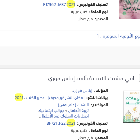
تصنيف الكونجرس:
2021
PJ7962 .M37
نوع المادة:
كتب عربية
المصدر:
فرع صحار
 الأوعية المتوفرة : 1
ابني مشتت الانتباه/تأليف إيناس فوزي.
المؤلف:
إيناس فوزي
.
بيانات النشر:
[مكان النشر غير معرف]
:
عصير الكتب
،
2021
.
المواضيع:
التشتت (علم نفس)
.
تربية الأطفال
>
جوانب اجتماعية
.
اضطربات السلوك عند الأطفال
.
تصنيف الكونجرس:
2021
BF721 .F22
نوع المادة:
كتب عربية
المصدر:
فرع صحار