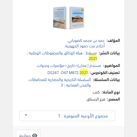
المؤلف:
حمد بن محمد الضوياني
.
أحلام بنت حمود الجهورية
.
بيانات النشر:
مسقط
:
هيئة الوثائق والمحفوظات الوطنية
،
.
2021
المواضيع:
مسندم (عمان)—تاريخ—مؤتمرات وندوات‎
.
تصنيف الكونجرس:
2021
DS247 .O67 M872
بيانات السلسلة:
السلسلة التاريخية والحضارية للمحافظات
والمدن العمانية ؛ 3‎.
نوع المادة:
كتب
المصدر:
فرع الرستاق
مجموع الأوعية المتوفرة : 1
معاينة