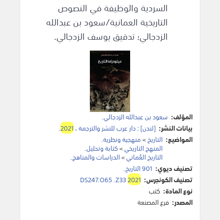
السردية والوظيفة في النصوص
التاريخية العمانية/سعود بن عبدالله
الزدجالي؛ تدقيق يوسف الزدجالي.
المؤلف:
سعود بن عبدالله الزدجالي
.
بيانات النشر:
[لندن]
:
دار عرب للنشر والترجمة
،
2021
.
المواضيع:
التاريخ
>
منهجية ونظرية
.
المنهج التاريخي
>
كتابة وتحليل
.
التاريخ العُماني
>
الدراسات والمناهج
.
تصنيف ديوي:
901 التاريخ.
تصنيف الكونجرس:
2021
DS247.O65 .Z33
نوع المادة:
كتب
المصدر:
فرع المصنعة