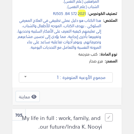
المراهقين (علم النفس)
.
الشباب (علم النفس)
.
تصنيف الكونجرس:
2021
RJ505 .B4 S72
الملخص:
هذا الكتاب هو دليل عملي تطبيقي في العلاج المعرفي
السلوكي ، يهدف الكتاب، الموجه للأطفال والشباب،
إلى تعليمهم كيفية التعرف على الأفكار السلبية وتحديها،
وتغييرها بأخرى إيجابية، مما يؤدي إلى تحسين مشاعرهم
وتصرفاتهم، ويوفر أدوات تفاعلية تساعد على بناء
المرونة النفسية والتعامل مع التحديات اليومية.
نوع المادة:
كتب مترجمة
المصدر:
فرع صحار
مجموع الأوعية المتوفرة : 1
معاينة
705
My life in full : work, family, and
our future/Indra K. Nooyi.