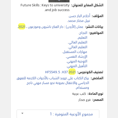
الشكل المغاير للعنوان:
Future Skills : Keys to university
and job success.
المؤلف:
أحلام الباز حسن
.
نبيل مختار محمد
.
بيانات النشر:
عمان (الأردن)
:
دار الفكر ناشرون وموزعون
،
2021
.
المواضيع:
النجاح
.
التعليم
.
التعليم العالي
.
التعليم العالي
.
مهارات المستقبل
.
الإرشاد النفسي
.
التوجية المهني
.
التأهيل المهني
.
تصنيف الكونجرس:
2021
HF5549.5 .H37
الملخص:
يركز الكتاب على تزويد الشباب بالأدوات اللازمة للتفوق
الدراسي والانتقال بمرونة نحو مسار مهني ناجح
ومستدام.
نوع المادة:
كتب عربية
المصدر:
فرع صحار
مجموع الأوعية المتوفرة : 1