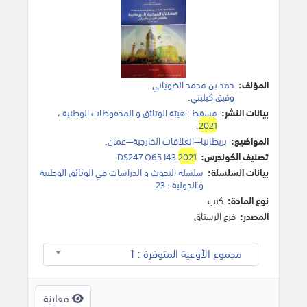
المؤلف:
حمد بن محمد الضوياني
.
وفيق كيليني
.
بيانات النشر:
مسقط
:
هيئة الوثائق و المحفوظات الوطنية
،
.
2021
المواضيع:
بريطانيا—العلاقات الخارجية—عمان‎
.
تصنيف الكونجرس:
2021
DS247.O65 I43
بيانات السلسلة:
سلسلة البحوث و الدراسات في الوثائق الوطنية
و الدولية ؛ 23‎.
نوع المادة:
كتب
المصدر:
فرع الرستاق
مجموع الأوعية المتوفرة : 1
معاينة