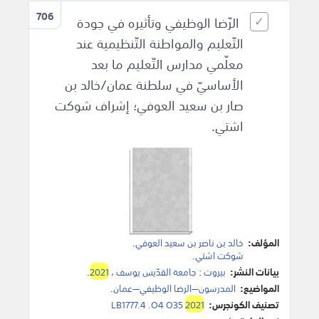
706
الرّضا الوظيفي وتأثيره في جودة
التّعليم والمواطنة التّنظيمية عند
معلّمي مدارس التّعليم ما بعد
الأساسيّ في سلطنة عمان‎/خالد بن
صار بن سعيد العوفي؛ إشراف شوكت
اشتي.
المؤلف:
خالد بن ناصر بن سعيد العوفي
.
شوكت اشتي
.
بيانات النشر:
بيروت
:
جامعة القدّيس يوسف
،
2021
.
المواضيع:
المدرسون—الرضا الوظيفي—عمان‎
.
تصنيف الكونجرس:
2021
LB1777.4 .O4 O35