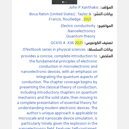
المؤلف:
John P Xanthakis
.
بيانات النشر:
Taylor &
:
Boca Raton (United States)
.
Francis, Routledge
،
2021
المواضيع:
Electric conductivity
.
.
Nanoelectronics
.
Quantum theory
تصنيف الكونجرس:
2021
QC610.4 .X36
بيانات السلسلة:
0Textbook series in physical sciences.
الملخص:
provides a concise, complete introduction to
the fundamental principles of electronic
conduction in microelectronic and
nanoelectronic devices, with an emphasis on
integrating the quantum aspects of
conduction. The chapter coverage begins by
presenting the classical theory of conduction,
including introductory chapters on quantum
mechanics and the solid state, then moving to
a complete presentation of essential theory for
understanding modern electronic devices. The
author's unique approach is applicable to
microscale and nanoscale device simulation, is
particularly timely given the explosion in the
nanoelectronics field. Features Self-contained.