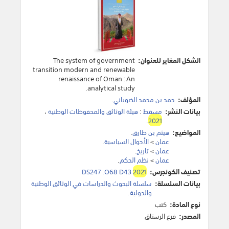
الشكل المغاير للعنوان:
The system of government
transition modern and renewable
renaissance of Oman : An
analytical study.
المؤلف:
حمد بن محمد الضوياني
.
بيانات النشر:
مسقط
:
هيئة الوثائق والمحفوظات الوطنية
،
.
2021
المواضيع:
هيثم بن طارق
.
عمان
>
الأحوال السياسية
.
عمان
>
تاريخ
.
عمان
>
نظم الحكم
.
تصنيف الكونجرس:
2021
DS247 .O68 D43
بيانات السلسلة:
سلسلة البحوث والدراسات في الوثائق الوطنية
والدولية.
نوع المادة:
كتب
المصدر:
فرع الرستاق