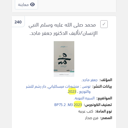
معاينة
240
محمد صلى الله عليه وسلم النبي
الإنسان/تأليف الدكتور جعفر ماجد.
المؤلف:
جعفر ماجد
.
بيانات النشر:
تونس
:
منشورات ميسكلياني
,
دار رشم للنشر
والتوزيع
،
2023
.
المواضيع:
السيرة النبوية
.
تصنيف الكونجرس:
2023
BP75.2 .M3
نوع المادة:
كتب عربية
المصدر:
فرع صحار