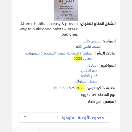
الشكل المغاير للعنوان:
Atomic Habits : an easy & proven
way to build good habits & break
bad ones.
المؤلف:
جيمس كلير
.
محمد فتحي خضر
.
بيانات النشر:
الشارقة (الإمارات العربية المتحدة)
:
منشورات
الرمل
،
2023
.
المواضيع:
العادة
.
علم النفس
.
كسر العادة
.
تعديل السلوك
.
تصنيف الكونجرس:
2023
BF335 .C525
نوع المادة:
كتب عربية
المصدر:
فرع صحار
مجموع الأوعية المتوفرة : 1