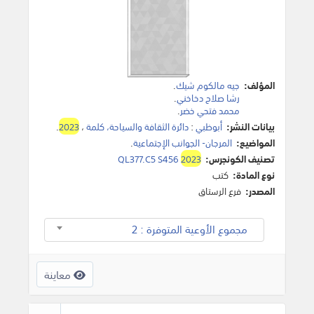
المؤلف:
جيه مالكوم شيك
.
رشا صلاح دخاخني
.
محمد فتحي خضر
.
بيانات النشر:
أبوظبي
:
دائرة الثقافة والسياحة، كلمة
،
2023
.
المواضيع:
المرجان- الجوانب الإجتماعية
.
تصنيف الكونجرس:
2023
QL377.C5 S456
نوع المادة:
كتب
المصدر:
فرع الرستاق
مجموع الأوعية المتوفرة : 2
معاينة