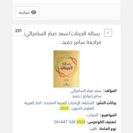
معاينة
231
رسالة الجينات/سعد صبار السامرائي؛
مراجعة سامر حميد.
المؤلف:
سعد صبار السامرائي
.
سامر (مراجع ) حميد
.
بيانات النشر:
الشارقة، الإمارات العربية المتحدة
:
الدار العربية
للعلوم ناشرون
،
2023
.
المواضيع:
الجينات
.
تصنيف الكونجرس:
2023
QH 447 .S26
نوع المادة:
كتب