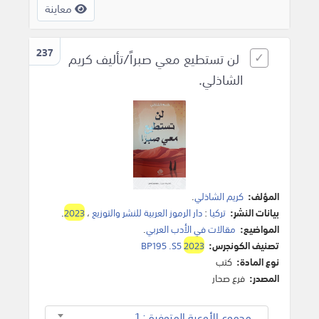
معاينة
237
لن تستطيع معي صبراً/تأليف كريم
الشاذلي.
المؤلف:
كريم الشاذلي
.
بيانات النشر:
تركيا
:
دار الرموز العربية للنشر والتوزيع
،
2023
.
المواضيع:
مقالات في الأدب العربي
.
تصنيف الكونجرس:
2023
BP195 .S5
نوع المادة:
كتب
المصدر:
فرع صحار
مجموع الأوعية المتوفرة : 1