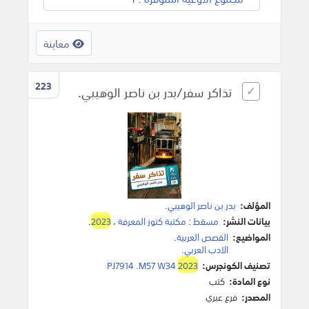
معاينة
223
تذاكر سفر/بدر بن ناصر الوهيبي.
المؤلف:
بدر بن ناصر الوهيبي
.
بيانات النشر:
مسقط
:
مكتبة كنوز المعرفة
،
2023
.
المواضيع:
القصص العربية
.
الادب العربي
.
تصنيف الكونجرس:
2023
PJ7914 .M57 W34
نوع المادة:
كتب
المصدر:
فرع عبري