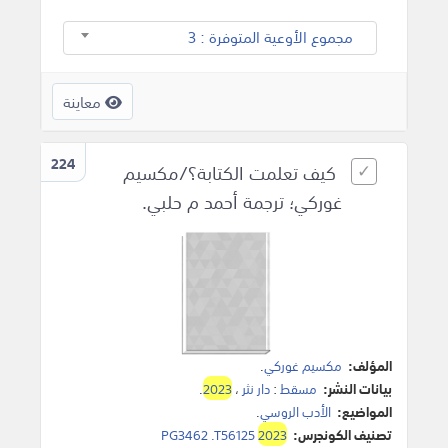
مجموع الأوعية المتوفرة : 3
معاينة
224
كيف تعلمت الكتابة؟/مكسيم
غوركي؛ ترجمة أحمد م حلبي.
المؤلف:
مكسيم غوركي
.
بيانات النشر:
مسقط
:
دار نثر
،
2023
.
المواضيع:
الأدب الروسي
.
تصنيف الكونجرس:
2023
PG3462 .T56125