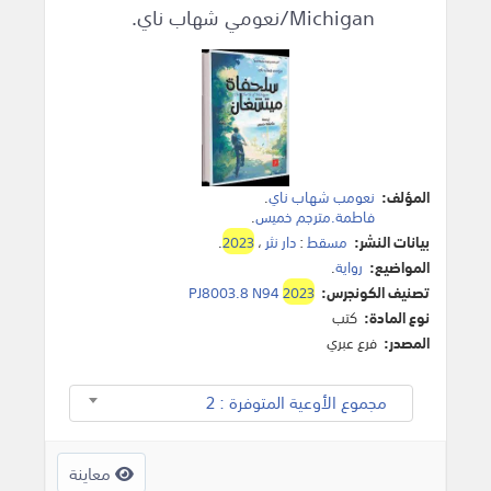
Michigan/نعومي شهاب ناي.
المؤلف:
نعومب شهاب ناي
.
فاطمة.مترجم خميس
.
بيانات النشر:
مسقط
:
دار نثر
،
2023
.
المواضيع:
رواية
.
تصنيف الكونجرس:
2023
PJ8003.8 N94
نوع المادة:
كتب
المصدر:
فرع عبري
مجموع الأوعية المتوفرة : 2
معاينة