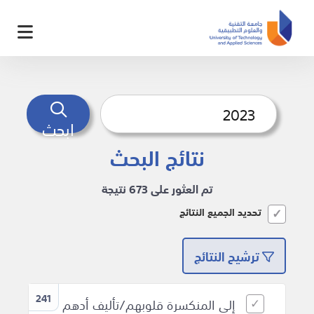
ابحث
نتائج البحث
تم العثور على 673 نتيجة
تحديد الجميع النتائج
ترشيح النتائج
241
إلى المنكسرة قلوبهم/تأليف أدهم