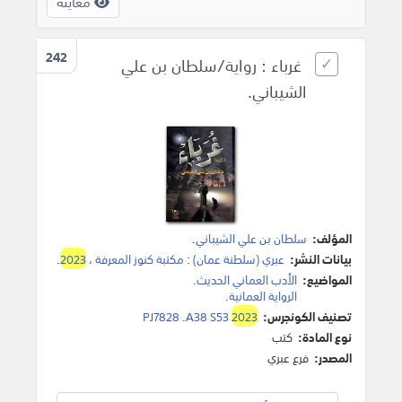
معاينة
242
غرباء : رواية/سلطان بن علي
الشيباني.
المؤلف:
سلطان بن علي الشيباني
.
بيانات النشر:
عبري (سلطنة عمان)
:
مكتبة كنوز المعرفة
،
2023
.
المواضيع:
الأدب العماني الحديث
.
الرواية العمانية
.
تصنيف الكونجرس:
2023
PJ7828 .A38 S53
نوع المادة:
كتب
المصدر:
فرع عبري