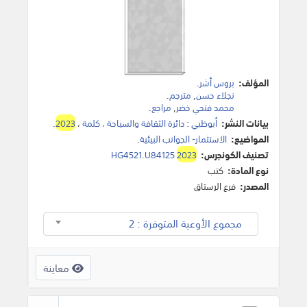
المؤلف:
بروس أشر
.
نجلاء حسن
,
مترجم
.
محمد فتحي خضر
,
مراجع
.
بيانات النشر:
أبوظبي
:
دائرة الثقافة والسياحة ، كلمة
،
2023
.
المواضيع:
الاستثمار- الجوانب البيئية
.
تصنيف الكونجرس:
2023
HG4521.U84125
نوع المادة:
كتب
المصدر:
فرع الرستاق
مجموع الأوعية المتوفرة : 2
معاينة