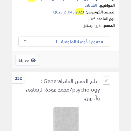
المواضيع:
الفيزياء
.
تصنيف الكونجرس:
2023
QC23.2 .K43
نوع المادة:
كتب
المصدر:
فرع الرستاق
مجموع الأوعية المتوفرة : 1
معاينة
252
علم النفس العام‎ : General
psychology‎/محمد عودة الريماوي
وآخرون.