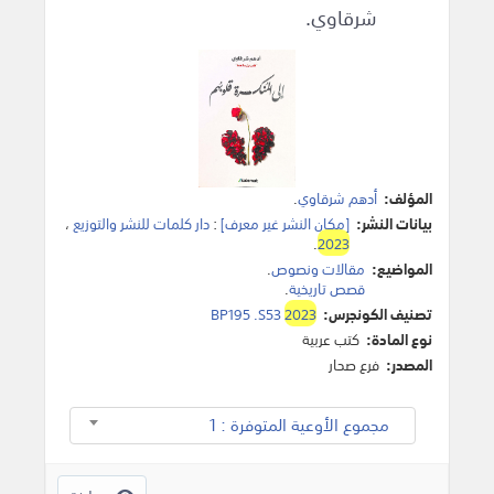
شرقاوي.
المؤلف:
أدهم شرقاوي
.
بيانات النشر:
[مكان النشر غير معرف]
:
دار كلمات للنشر والتوزيع
،
.
2023
المواضيع:
مقالات ونصوص
.
قصص تاريخية
.
تصنيف الكونجرس:
2023
BP195 .S53
نوع المادة:
كتب عربية
المصدر:
فرع صحار
مجموع الأوعية المتوفرة : 1