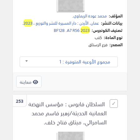
المؤلف:
محمد عودة‎ الريماوي
.
بيانات النشر:
عمان، الأردن
:
دار المسيرة للنشر والتوزيع
،
2023
.
تصنيف الكونجرس:
2023
BF128 .A7 R56
نوع المادة:
كتب
المصدر:
فرع الرستاق
مجموع الأوعية المتوفرة : 1
معاينة
253
السلطان قابوس : مؤسس النهضة
العمانية الحديثة‎/زهير قاسم محمد
السامرائي، ميثاق فتاح خلف.