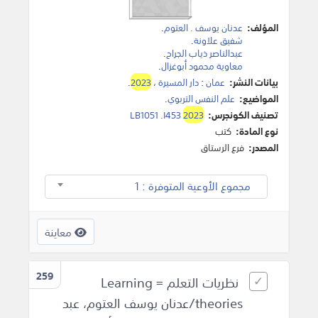
المؤلف:
عدنان يوسف .‬ العتوم
.
شفيق علاونة
.
عبدالناصر ذياب الجراح
.
معاوية محمود أبوغزال
.
بيانات النشر:
عمان
:
دار المسيرة
،
2023
.
المواضيع:
علم النفس التربوي
.
تصنيف الكونجرس:
2023
LB1051 .I453
نوع المادة:
كتب
المصدر:
فرع الرستاق
مجموع الأوعية المتوفرة : 1
معاينة
259
نظريات التعلم = Learning
theories/عدنان يوسف العتوم، عبد