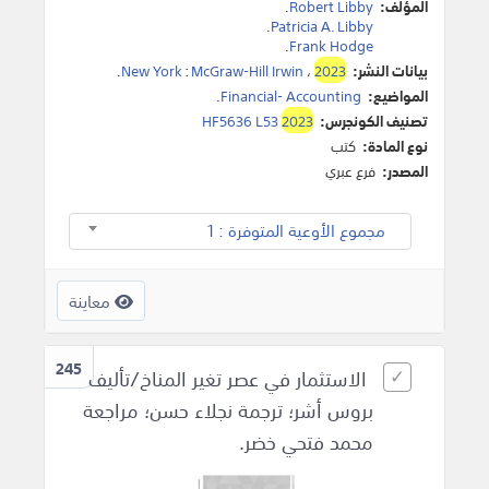
المؤلف:
Robert Libby
.
.
Patricia A. Libby
.
Frank Hodge
بيانات النشر:
2023
،
McGraw-Hill Irwin
:
New York
.
المواضيع:
Financial- Accounting
.
تصنيف الكونجرس:
2023
HF5636 L53
نوع المادة:
كتب
المصدر:
فرع عبري
مجموع الأوعية المتوفرة : 1
معاينة
245
الاستثمار في عصر تغير المناخ/تأليف
بروس أشر؛ ترجمة نجلاء حسن؛ مراجعة
محمد فتحي خضر.