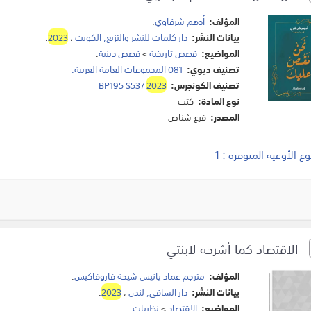
المؤلف:
أدهم شرقاوي
.
بيانات النشر:
دار كلمات للنشر والتزيع, الكويت
،
2023
.
المواضيع:
قصص تاريخية
>
قصص دينية
.
تصنيف ديوي:
081 المجموعات العامة العربية.
تصنيف الكونجرس:
2023
BP195 S537
نوع المادة:
كتب
المصدر:
فرع شناص
 الأوعية المتوفرة : 1
الاقتصاد كما أشرحه لابنتي
المؤلف:
مترجم عماد يانيس شيحة فاروفاكيس
.
بيانات النشر:
دار الساقي, لندن
،
2023
.
المواضيع:
الاقتصاد
>
نظريات
.