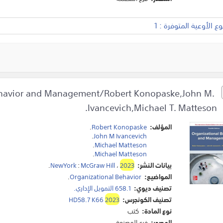
 الأوعية المتوفرة : 1
ehavior and Management/Robert Konopaske,John M.
Ivancevich,Michael T. Matteson.
المؤلف:
Robert Konopaske
.
.
John M Ivancevich
.
Michael Matteson
.
Michael Matteson
بيانات النشر:
2023
،
McGraw Hill
:
NewYork
.
المواضيع:
Organizational Behavior
.
تصنيف ديوي:
658.1 التمويل الإداري.
تصنيف الكونجرس:
2023
HD58.7 K66
نوع المادة:
كتب
المصدر:
فرع المصنعة