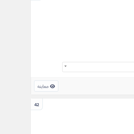
معاينة
42