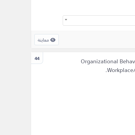
معاينة
44
Organizational Behav
Workplace/J