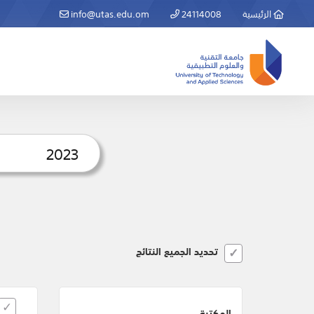
الرئيسية
24114008
info@utas.edu.om
تحديد الجميع النتائج
المكتبة