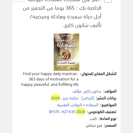
الخاصة بك : 365 يوما من التحفيز من
أجل حياة سعيدة وهادئة ومرضية/
تأليف شانون كايزر.
الشكل المغاير للعنوان:
Find your happy daily mantras :
365 days of motivation for a
happy, peaceful, and fulfilling life.
المؤلف:
شانون كايزر
,
مؤلف
.
بيانات النشر:
[الرياض]
:
مكتبة جرير
،
2024
.
المواضيع:
السعادة
>
الجوانب النفسية
.
تصنيف الكونجرس:
2024
BF575 .H27 K35
نوع المادة:
كتب
المصدر:
فرع شناص