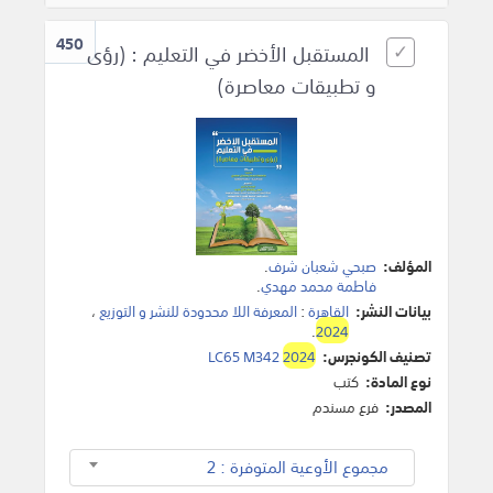
450
المستقبل الأخضر في التعليم : (رؤى
و تطبيقات معاصرة)
المؤلف:
صبحي شعبان شرف
.
فاطمة محمد مهدي
.
بيانات النشر:
القاهرة
:
المعرفة اللا محدودة للنشر و التوزيع
،
.
2024
تصنيف الكونجرس:
2024
LC65 M342
نوع المادة:
كتب
المصدر:
فرع مسندم
مجموع الأوعية المتوفرة : 2