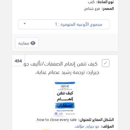
نوع المادة:
كتب
المصدر:
فرع شناص
مجموع الأوعية المتوفرة : 1
معاينة
454
كيف تتقن إتمام الصفقات/تأليف جو
جيرارد؛ ترجمة رشيد عصام عناية.
الشكل المغاير للعنوان:
how to close every sale.
المؤلف:
جو جيرارد
,
مؤلف
.