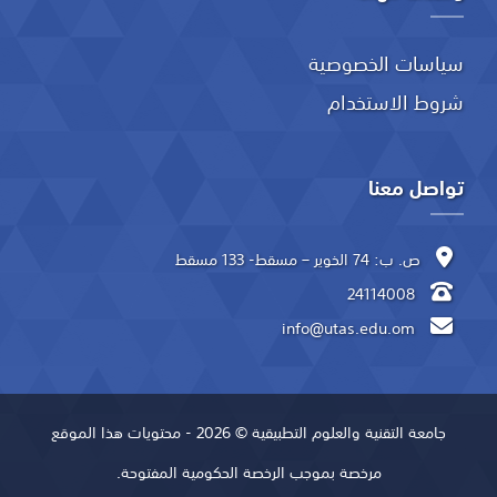
سياسات الخصوصية
شروط الاستخدام
تواصل معنا
ص. ب: 74 الخوير – مسقط- 133 مسقط
24114008
info@utas.edu.om
جامعة التقنية والعلوم التطبيقية © 2026 - محتويات هذا الموقع
مرخصة بموجب الرخصة الحكومية المفتوحة.