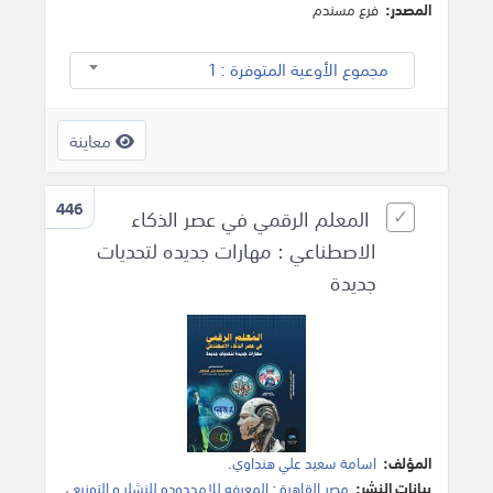
المصدر:
فرع مسندم
مجموع الأوعية المتوفرة : 1
معاينة
446
المعلم الرقمي في عصر الذكاء
الاصطناعي : مهارات جديده لتحديات
جديدة
المؤلف:
اسامة سعيد علي هنداوي
.
بيانات النشر:
مصر,القاهرة
:
المعرفه للامحدوده للنشلر و التوزيع
،