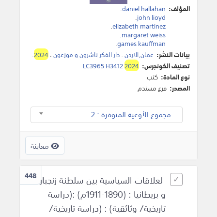
المؤلف:
daniel hallahan
.
.
john lioyd
.
elizabeth martinez
.
margaret weiss
.
games kauffman
بيانات النشر:
عمان,الاردن
:
دار الفكر ناشرون و موزعون
،
2024
.
تصنيف الكونجرس:
2024
LC3965 H3412
نوع المادة:
كتب
المصدر:
فرع مسندم
مجموع الأوعية المتوفرة : 2
معاينة
448
لعلاقات السياسية بين سلطنة زنجبار
و بريطانيا : (1890-1911م) :(دراسة
تاريخية/ وثائقية) : (دراسة تاريخية/