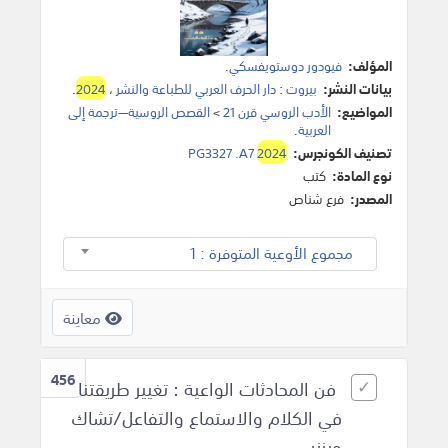
المؤلف:
فيودور دوستويفسكي
.
بيانات النشر:
بيروت
:
دار الحرف العربي للطباعة والنشر
،
2024
.
المواضيع:
الأدب الروسي قرن 21
>
القصص الروسية—ترجمة إلى
العربية
.
تصنيف الكونجرس:
2024
PG3327 .A7
نوع المادة:
كتب
المصدر:
فرع شناص
مجموع الأوعية المتوفرة : 1
معاينة
456
فن المحادثات الواعية : تغيير طريقتنا
في الكلام والاستماع والتفاعل/تشاك
ويزنر.