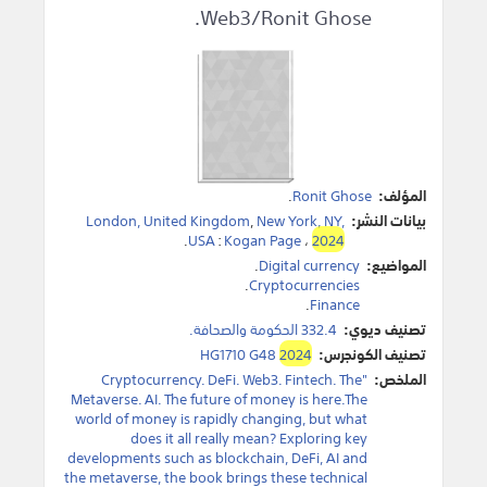
Web3/Ronit Ghose.
المؤلف:
Ronit Ghose
.
بيانات النشر:
New York, NY,
,
London, United Kingdom
.
USA
:
Kogan Page
،
2024
المواضيع:
Digital currency
.
.
Cryptocurrencies
.
Finance
تصنيف ديوي:
332.4 الحكومة والصحافة.
تصنيف الكونجرس:
2024
HG1710 G48
الملخص:
"Cryptocurrency. DeFi. Web3. Fintech. The
Metaverse. AI. The future of money is here.The
world of money is rapidly changing, but what
does it all really mean? Exploring key
developments such as blockchain, DeFi, AI and
the metaverse, the book brings these technical