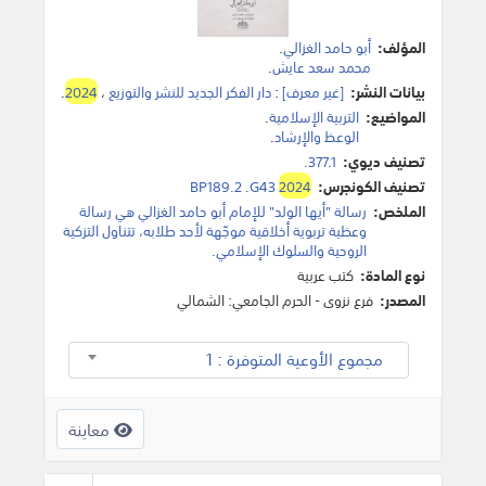
المؤلف:
أبو حامد الغزالي
.
محمد سعد عايش
.
بيانات النشر:
[غير معرف]
:
دار الفكر الجديد للنشر والتوزيع
،
2024
.
المواضيع:
التربية الإسلامية
.
الوعظ والإرشاد
.
تصنيف ديوي:
377.1.
تصنيف الكونجرس:
2024
BP189.2 .G43
الملخص:
رسالة "أيها الولد" للإمام أبو حامد الغزالي هي رسالة
وعظية تربوية أخلاقية موجّهة لأحد طلابه، تتناول التزكية
الروحية والسلوك الإسلامي.
نوع المادة:
كتب عربية
المصدر:
فرع نزوى - الحرم الجامعي: الشمالي
مجموع الأوعية المتوفرة : 1
معاينة