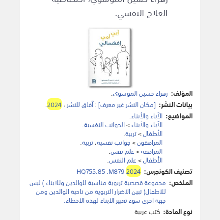
العلاج النفسي.
المؤلف:
زهراء حسين الموسوي
.
بيانات النشر:
[مكان النشر غير معرف]
:
آفاق للنشر
،
2024
.
المواضيع:
الآباء والأبناء
.
الآباء والأبناء
>
الجوانب النفسية
.
الأطفال
>
تربية
.
المراهقون
>
جوانب نفسية
،
تربية
.
المراهقة
>
علم نفس
.
الأطفال
>
علم النفس
.
تصنيف الكونجرس:
2024
HQ755.85 .M879
الملخص:
مجموعة قصصية تربوية مناسبة للوالدين وللابناء ) ليس
للاطفال( تبين الاضرار التربوية من ناحية الوالدين ومن
جهة اخرى سوء تعبير الابناء لهذه الاخطاء.
نوع المادة:
كتب عربية