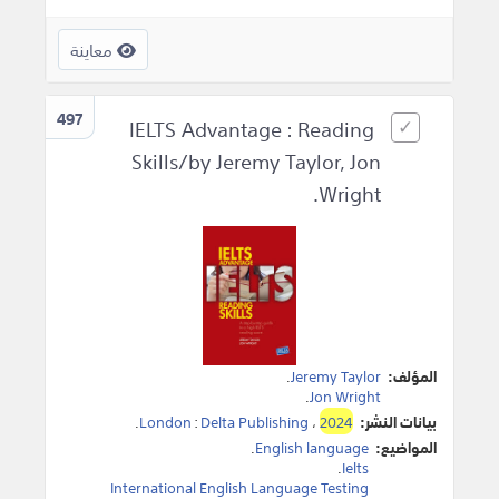
معاينة
497
IELTS Advantage : Reading
Skills/by Jeremy Taylor, Jon
Wright.
المؤلف:
Jeremy Taylor
.
.
Jon Wright
بيانات النشر:
2024
،
Delta Publishing
:
London
.
المواضيع:
English language
.
.
Ielts
International English Language Testing