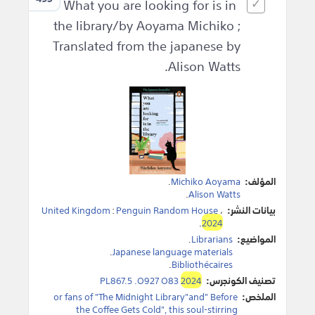
What you are looking for is in
the library/by Aoyama Michiko ;
Translated from the japanese by
Alison Watts.
المؤلف:
Michiko Aoyama
.
.
Alison Watts
بيانات النشر:
،
Penguin Random House
:
United Kingdom
.
2024
المواضيع:
Librarians
.
.
Japanese language materials
.
Bibliothécaires
تصنيف الكونجرس:
2024
PL867.5 .O927 O83
الملخص:
or fans of "The Midnight Library"and" Before
the Coffee Gets Cold", this soul-stirring