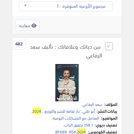
مجموع الأوعية المتوفرة : 1
معاينة
482
بين حياتك وعلاقاتك : تأليف سعد
الرفاعي
المؤلف:
سعد الرفاعي
.
بيانات النشر:
أبو ظبي
:
دار ثقافة للنشر والتوزيع
،
2024
.
المواضيع:
التعامل مع المشكلات اليومية
.
تصنيف ديوي:
158.1 تحقيق الذات.
تصنيف الكونجرس:
2024
BF689 .R54