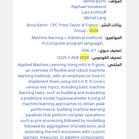
المؤلف:
Bernd Bischl
.
.
Raphael Sonabend
.
Lars Kotthoff
.
Michel Lang
بيانات النشر:
CRC Press Taylor & Francis
:
Boca Raton
.
Group
،
2024
المواضيع:
Statistical methods
>
Machine learning
.
.
R (Computer program language)
تصنيف ديوي:
006.3/1.
تصنيف الكونجرس:
2024
Q325.5 A68
الملخص:
Applied Machine Learning Using mlr3 in R gives
an overview of flexible and robust machine
learning methods, with an emphasis on how to
implement them using mlr3 in R. It covers
various key topics, including basic machine
learning tasks, such as building and evaluating
a predictive model; hyperparameter tuning of
machine learning approaches to obtain peak
performance; building machine learning
pipelines that perform complex operations
such as pre-processing followed by modelling
followed by aggregation of predictions; and
extending the mlr3 ecosystem with custom
learners, measures, or pipeline components.