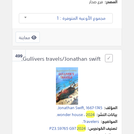
المصدر:
فرع صحار
مجموع الأوعية المتوفرة : 1
معاينة
499
Gullivers travels/Jonathan swift.
المؤلف:
1667-1745
,
Jonathan Swift
.
بيانات النشر:
2024
،
wonder house
.
المواضيع:
Travelers
.
تصنيف الكونجرس:
2024
PZ3.S9765 G97