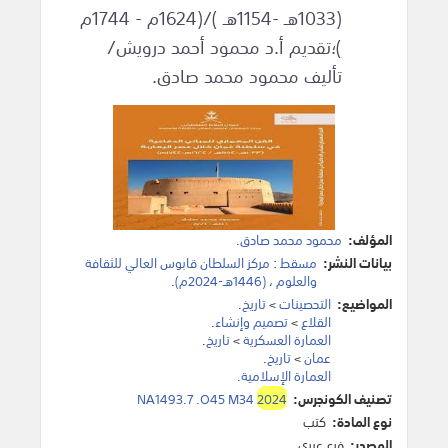
(1033هـ -1154هـ )/(1624م - 1744م
)؛تقديم أ.د محمود أحمد درويش/
تأليف محمود محمد صادق.
المؤلف:
محمود محمد صادق
.
بيانات النشر:
مسقط
:
مركز السلطان قابوس العالي للثقافة
والعلوم
،
(1446هـ-2024م)
.
المواضيع:
التحصينات
>
تاريخ
.
القلاع
>
تصميم وإنشاء
.
العمارة العسكرية
>
تاريخ
.
عمان
>
تاريخ
.
العمارة الإسلامية
.
تصنيف الكونجرس:
2024
NA1493.7 .O45 M34
نوع المادة:
كتب
المصدر:
فرع عبري