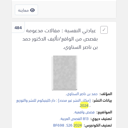
معاينة
484
عيادتي النفسية : مقالات مدعومة
بقصص من الواقع/تأليف الدكتور حمد
بن ناصر السناوي.
المؤلف:
حمد بن ناصر السناوي
.
بيانات النشر:
{مكان النشر غير محدد}
:
دار كلينيكوم للنشر والتوزيع
.
2024
،
المواضيع:
قصص واقعية
.
تصنيف ديوي:
813 القصص العربية.
تصنيف الكونجرس:
2024
BF698 .S26