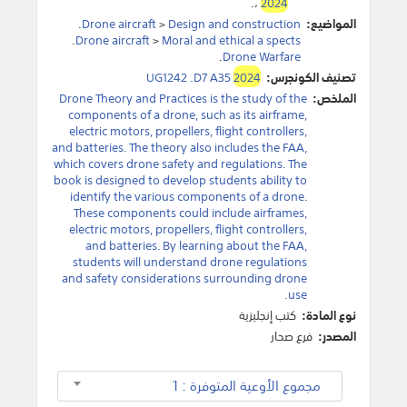
.
،
2024
المواضيع:
Design and construction
>
Drone aircraft
.
.
Drone aircraft
>
Moral and ethical a spects
.
Drone Warfare
تصنيف الكونجرس:
2024
UG1242 .D7 A35
الملخص:
Drone Theory and Practices is the study of the
components of a drone, such as its airframe,
electric motors, propellers, flight controllers,
and batteries. The theory also includes the FAA,
which covers drone safety and regulations. The
book is designed to develop students ability to
identify the various components of a drone.
These components could include airframes,
electric motors, propellers, flight controllers,
and batteries. By learning about the FAA,
students will understand drone regulations
and safety considerations surrounding drone
use.
نوع المادة:
كتب إنجليزية
المصدر:
فرع صحار
مجموع الأوعية المتوفرة : 1