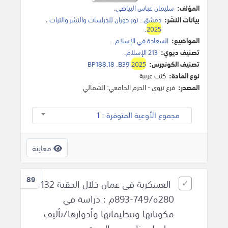
المؤلف:
سليمان عباس البياضي
.
بيانات النشر:
دمشق
:
نور حوران للدراسات والنشر والتراث
،
.
2025
المواضيع:
السعادة في الإسلام
.
تصنيف ديوي:
213 الإسلام.
تصنيف الكونجرس:
2025
BP188.18 .B39
نوع المادة:
كتب عربية
المصدر:
فرع نزوى - الحرم الجامعي: الشمالي
مجموع الأوعية المتوفرة : 1
معاينة
89
العسكرية في عمان خلال الحقبة 132-
280ه/749-893م : دراسة في
مكوناتها وتنظيماتها وأدوارها/تأليف