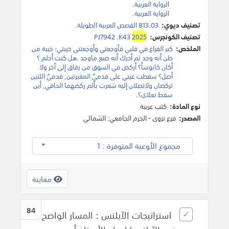
الرواية العربية
.
الرواية العربية
.
تصنيف ديوي:
813.03 القصص العربية الطويلة.
تصنيف الكونجرس:
2025
PJ7942 .K43
الملخص:
كبر الفراغ في قلبي فأوجعني وأوجعتني خيبتي؛ خيبة من
ظن أنه وجد ثم أدرك أنه ضيع ماوجد .هل كنت أحلم ؟
أكان كابوساً؟ أركض في السوق من زقاق إلى آخر ولا
أصل؟ سقطت عيني على قدميً المغبرتين, قدميً اللتين
تركضان ولاتصلان إليه شعرت بألم ركضهما الحافي, أين
سقط نعلاي؟.
نوع المادة:
كتب عربية
المصدر:
فرع نزوى - الحرم الجامعي: الشمالي
مجموع الأوعية المتوفرة : 1
معاينة
84
استراتيجات الآيلتس : المسار الواضح