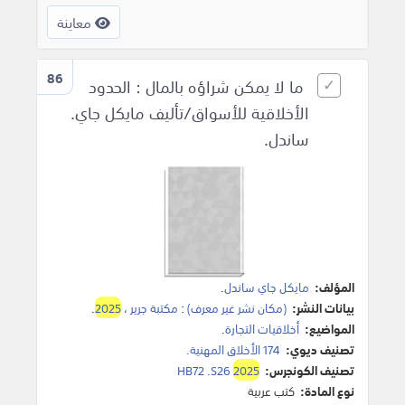
معاينة
86
ما لا يمكن شراؤه بالمال : الحدود
الأخلاقية للأسواق/تأليف مايكل جاي.
ساندل.
المؤلف:
مايكل جاي ساندل
.
بيانات النشر:
(مكان نشر غير معرف)
:
مكتبة جرير
،
2025
.
المواضيع:
أخلاقيات التجارة
.
تصنيف ديوي:
174 الأخلاق المهنية.
تصنيف الكونجرس:
2025
HB72 .S26
نوع المادة:
كتب عربية