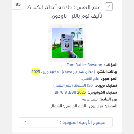
85
علم النفس : خلاصة أعظم الكتب/
تأليف توم باتلر - باودون.
المؤلف:
Tom Butler-Bowdon
.
بيانات النشر:
(مكان نشر غير معرف)
:
مكتبة جرير
،
2025
.
المواضيع:
علم النفس
.
تصنيف ديوي:
150 السلوك (علم النفس).
تصنيف الكونجرس:
2025
BF76.8 .B88
نوع المادة:
كتب عربية
المصدر:
فرع نزوى - الحرم الجامعي: الشمالي
مجموع الأوعية المتوفرة : 1