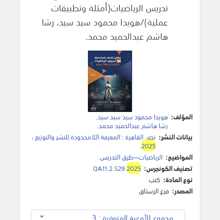
تدريس الرياضيات(أمثلة وتطبيقات
عملية)/هويدا محمود سيد سيد، رشا
هاشم عبدالحميد محمد.
المؤلف:
هويدا محمود سيد سيد سيد
.
رشا هاشم عبدالحميد محمد
.
بيانات النشر:
نصر، القاهرة
:
المعرفة اللامحدودة للنشر والتوزيع
،
.
2025
المواضيع:
الرياضيات—طرق التدريس‎
.
تصنيف الكونجرس:
2025
QA11.2.S29
نوع المادة:
كتب
المصدر:
فرع الرستاق
مجموع الأوعية المتوفرة : 3