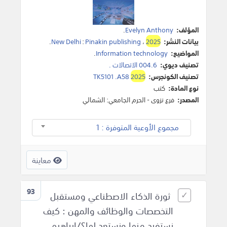
المؤلف:
Evelyn Anthony
.
بيانات النشر:
2025
،
Pinakin publishing
:
New Delhi
.
المواضيع:
Information technology
.
تصنيف ديوي:
004.6 الاتصالات .
تصنيف الكونجرس:
2025
TK5101 .A58
نوع المادة:
كتب
المصدر:
فرع نزوى - الحرم الجامعي: الشمالي
مجموع الأوعية المتوفرة : 1
معاينة
93
ثورة الذكاء الاصطناعي ومستقبل
التخصصات والوظائف والمهن : كيف
نستفيد منها ونستعد لها؟/إبراهيم