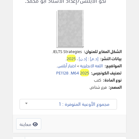
نحو الآيلتس/إعداد الأستاذ أبو محمد.
الشكل المغاير للعنوان:
IELTS Strategies.
بيانات النشر:
[د.م]
:
[د.ن]
،
2025
.
المواضيع:
اللغة الانجليزية
>
اختبار آيلتس
.
تصنيف الكونجرس:
2025
PE1128 .M64
نوع المادة:
كتب
المصدر:
فرع شناص
مجموع الأوعية المتوفرة : 1
معاينة