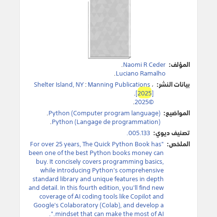
المؤلف:
Naomi R Ceder
.
.
Luciano Ramalho
بيانات النشر:
،
Manning Publications
:
Shelter Island, NY
.
[
2025
]
.
©2025
المواضيع:
Python (Computer program language)
.
.
Python (Langage de programmation)
تصنيف ديوي:
005.133.
الملخص:
"For over 25 years, The Quick Python Book has
been one of the best Python books money can
buy. It concisely covers programming basics,
while introducing Python's comprehensive
standard library and unique features in depth
and detail. In this fourth edition, you'll find new
coverage of AI coding tools like Copilot and
Google's Colaboratory (Colab), and develop a
mindset that can make the most of AI.".