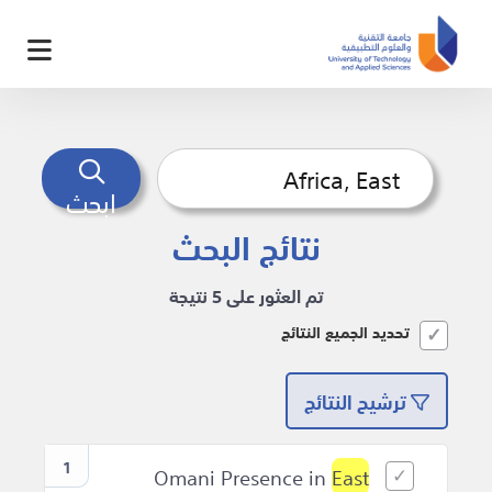
ابحث
نتائج البحث
تم العثور على 5 نتيجة
تحديد الجميع النتائج
ترشيح النتائج
1
East
Omani Presence in