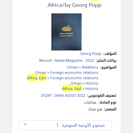
Africa/by Georg Popp.
المؤلف:
Georg Popp
.
بيانات النشر:
2022
،
Nizwa Magazine
:
Muscat
.
المواضيع:
Relations
>
Oman
.
.
Oman
>
Foreign economic relations
.
Africa,
East
>
Foreign economic relations
.
Oman
>
History
.
Africa,
East
>
History
تصنيف الكونجرس:
DS247 .O666 A3537 2022
نوع المادة:
عمانيات
المصدر:
فرع صحار
مجموع الأوعية المتوفرة : 1